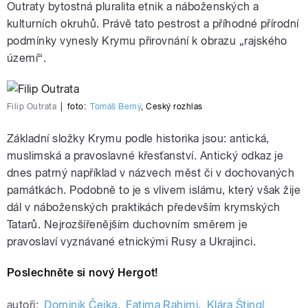
Outraty bytostná pluralita etnik a náboženských a
kulturních okruhů. Právě tato pestrost a příhodné přírodní
podmínky vynesly Krymu přirovnání k obrazu „rajského
území“.
Filip Outrata
|
foto:
Tomáš Berný
,
Český rozhlas
Základní složky Krymu podle historika jsou: antická,
muslimská a pravoslavné křesťanství. Antický odkaz je
dnes patrný například v názvech měst či v dochovaných
památkách. Podobně to je s vlivem islámu, který však žije
dál v náboženských praktikách především krymských
Tatarů. Nejrozšířenějším duchovním směrem je
pravoslaví vyznávané etnickými Rusy a Ukrajinci.
Poslechněte si nový Hergot!
autoři:
Dominik Čejka
,
Fatima Rahimi
,
Klára Štingl