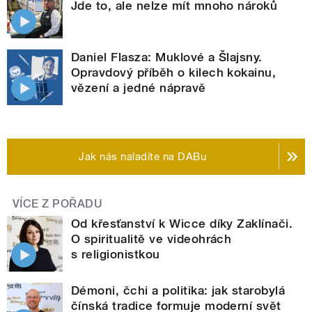
Jde to, ale nelze mít mnoho nároků
Daniel Flasza: Muklové a Šlajsny.
Opravdový příběh o kilech kokainu,
vězení a jedné nápravě
Jak nás naladíte na DABu
VÍCE Z POŘADU
Od křesťanství k Wicce díky Zaklínači.
O spiritualitě ve videohrách
s religionistkou
Démoni, čchi a politika: jak starobylá
čínská tradice formuje moderní svět