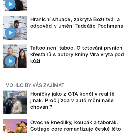
Hraniční situace, zakrytá Boží tvář a
odpověď v umění Tadeáše Pochmana
Tattoo není taboo. O tetování prvních
křesťanů s autory knihy Víra vrytá pod
kůži
MOHLO BY VÁS ZAJÍMAT
Honičky jako z GTA končí v realitě
jinak. Proč jízda v autě mění naše
chování?
Ovocné knedlíky, koupák a táborák.
Cottage core romantizuje české léto