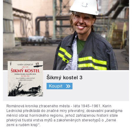
Šikmý kostel 3
Koupit
Románová kronika ztraceného města - léta 1945–1961. Karin
Lednická předkládá do značné míry převratný, dosavadní paradigma
měnící obraz hornického regionu, jehož zahlazenou historii stále
překrývá tlustá vrstva mýtů a zakořeněných stereotypů o „černé
zemi a rudém kraji“.