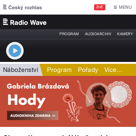
Přejít k hlavnímu obsahu
MENU
ŽIVĚ
PROGRAM
AUDIOARCHIV
KAMERY
Náboženství
Program
Pořady
Více
…