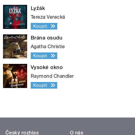
Lyžák
Tereza Verecká
Koupit
Brána osudu
Agatha Christie
Koupit
Vysoké okno
Raymond Chandler
Koupit
Český rozhlas
O nás