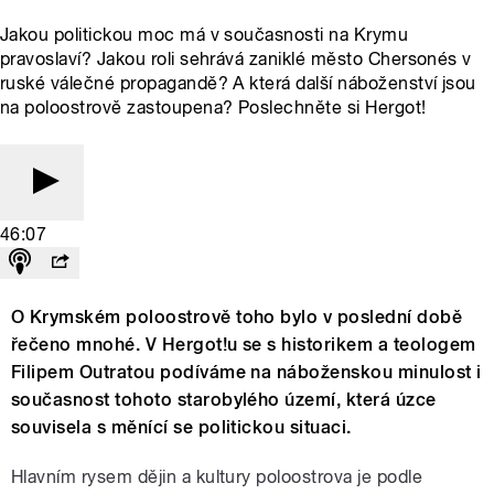
Jakou politickou moc má v současnosti na Krymu
pravoslaví? Jakou roli sehrává zaniklé město Chersonés v
ruské válečné propagandě? A která další náboženství jsou
na poloostrově zastoupena? Poslechněte si Hergot!
46:07
O Krymském poloostrově toho bylo v poslední době
řečeno mnohé. V Hergot!u se s historikem a teologem
Filipem Outratou podíváme na náboženskou minulost i
současnost tohoto starobylého území, která úzce
souvisela s měnící se politickou situaci.
Hlavním rysem dějin a kultury poloostrova je podle