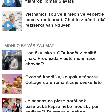
filantrop Tomáš Slavata
Vietnamci jsou ve filmech ve večerce
nebo v restauraci. Chci to změnit, říká
režisérka Van Nguyen
MOHLO BY VÁS ZAJÍMAT
Honičky jako z GTA končí v realitě
jinak. Proč jízda v autě mění naše
chování?
Ovocné knedlíky, koupák a táborák.
Cottage core romantizuje české léto
Je ananas na pizze horší než
pašerácká kapsa nebo měsíčky paní
nadlesní? Připravte si příbory!