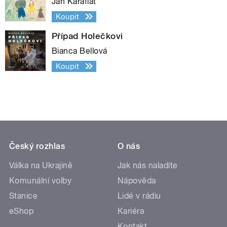
Jan Karafiát
Koupit
Případ Holečkovi
Bianca Bellová
Koupit
Český rozhlas
O nás
Válka na Ukrajině
Jak nás naladíte
Komunální volby
Nápověda
Stanice
Lidé v rádiu
eShop
Kariéra
Kontakt