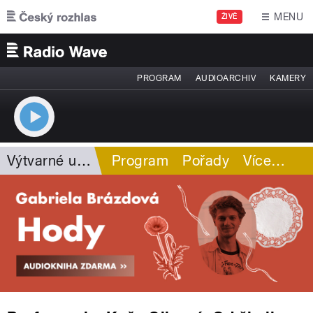
Přejít k hlavnímu obsahu
MENU
ŽIVĚ
PROGRAM
AUDIOARCHIV
KAMERY
Výtvarné umění
Program
Pořady
Více
…