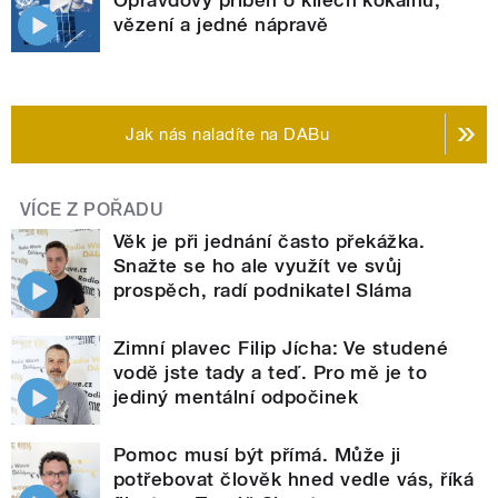
vězení a jedné nápravě
Jak nás naladíte na DABu
VÍCE Z POŘADU
Věk je při jednání často překážka.
Snažte se ho ale využít ve svůj
prospěch, radí podnikatel Sláma
Zimní plavec Filip Jícha: Ve studené
vodě jste tady a teď. Pro mě je to
jediný mentální odpočinek
Pomoc musí být přímá. Může ji
potřebovat člověk hned vedle vás, říká