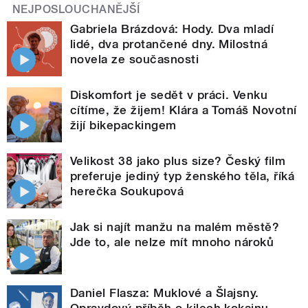
NEJPOSLOUCHANĚJŠÍ
Gabriela Brázdová: Hody. Dva mladí
lidé, dva protančené dny. Milostná
novela ze současnosti
Diskomfort je sedět v práci. Venku
cítíme, že žijem! Klára a Tomáš Novotní
žijí bikepackingem
Velikost 38 jako plus size? Český film
preferuje jediný typ ženského těla, říká
herečka Soukupová
Jak si najít manžu na malém městě?
Jde to, ale nelze mít mnoho nároků
Daniel Flasza: Muklové a Šlajsny.
Opravdový příběh o kilech kokainu,