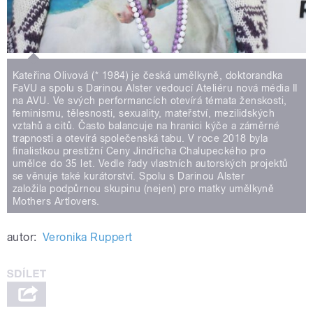
Kateřina Olivová (* 1984) je česká umělkyně, doktorandka
FaVU a spolu s Darinou Alster vedoucí Ateliéru nová média II
na AVU. Ve svých performancích otevírá témata ženskosti,
feminismu, tělesnosti, sexuality, mateřství, mezilidských
vztahů a citů. Často balancuje na hranici kýče a záměrné
trapnosti a otevírá společenská tabu. V roce 2018 byla
finalistkou prestižní Ceny Jindřicha Chalupeckého pro
umělce do 35 let. Vedle řady vlastních autorských projektů
se věnuje také kurátorství. Spolu s Darinou Alster
založila podpůrnou skupinu (nejen) pro matky umělkyně
Mothers Artlovers.
autor:
Veronika Ruppert