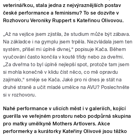
veterinářkou, stala jedna z nejvýraznějších postav
české performance a feminismu? To se dozvíte v
Rozhovoru Veroniky Ruppert s Kateřinou Olivovou.
„Až na vejšce jsem zjistila, že studium může být zábava.
Na základce i na gymplu jsem trpěla. Nezvládala jsem ten
systém, přišel mi úplně divnej,“ popisuje Kača. Během
vyučování často končila v koutě třídy nebo za dveřmi.
„Za dveřma to byl úplně nejlepší spot, protože tam jsem
si mohla konečně v klidu číst něco, co mě opravdu
zajímalo,“ směje se Kača. Jaké pro ni dnes je stát na
druhé straně a učit mladé umělce na AVU? Poslechněte
si v rozhovoru.
Nahé performance v ulicích měst i v galeriích, kojící
guerilla ve veřejném prostoru nebo podpůrná skupina
pro matky umělkyně Mothers Artlovers. Akce
performerky a kurátorky Kateřiny Olivové jsou těžko