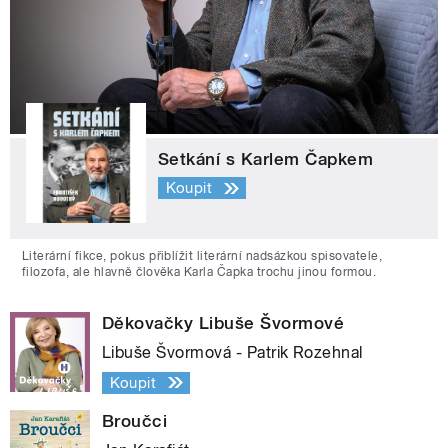
Setkání s Karlem Čapkem
Koupit
Literární fikce, pokus přiblížit literární nadsázkou spisovatele,
filozofa, ale hlavně člověka Karla Čapka trochu jinou formou.
Děkovačky Libuše Švormové
Libuše Švormová - Patrik Rozehnal
Koupit
Broučci