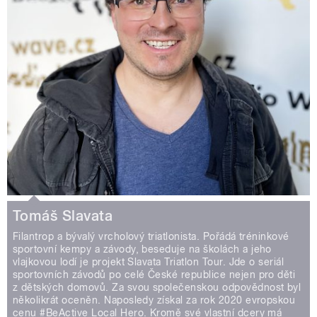
Tomáš Slavata
Filantrop a bývalý vrcholový triatlonista. Pořádá tréninkové
sportovní kempy a závody, beseduje na školách a jeho
vlajkovou lodí je projekt Slavata Triatlon Tour. Jde o seriál
sportovních závodů po celé České republice nejen pro děti
z dětských domovů. Za svou společenskou odpovědnost byl
několikrát oceněn. Naposledy získal za rok 2020 evropskou
cenu #BeActive Local Hero. Kromě své vlastní dcery má