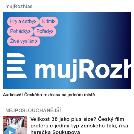
mujRozhlas
Hry a četby
Krimi
Pohádky
Pořady
Živé vysílání
Audiosvět Českého rozhlasu na jednom místě
NEJPOSLOUCHANĚJŠÍ
Velikost 38 jako plus size? Český film
preferuje jediný typ ženského těla, říká
herečka Soukupová