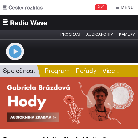
Přejít k hlavnímu obsahu
MENU
ŽIVĚ
PROGRAM
AUDIOARCHIV
KAMERY
Společnost
Program
Pořady
Více
…