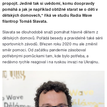
propojit. Jedině tak si uvědomí, komu doopravdy
pomáhá a jak je například obtížné starat se o děti v
dětských domovech,“ říká ve studiu Radia Wave
filantrop Tomáš Slavata.
Slavata se dlouhodobě snaží pomáhat hlavně dětem z
dětských domovů. Pořádá besedy a pravidelně také sérii
sportovních závodů. Březen roku 2020 mu ale změnil
směr pomoci. Od začátku pandemie zásoboval
potřebnými pomůckami tam, kde bylo potřeba, a
nedávno rychle reagoval i na ruskou invazi na Ukrajinu.