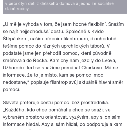
v péči čtyři děti z dětského domova a jedno ze sociálně
slabé rodiny.
„U mě je výhoda v tom, že jsem hodně flexibilní. Snažím
se najít nejjednodušší cestu. Společně s Kvido
Štěpánkem, naším předním filantropem, dlouhodobě
řešíme pomoc do různých uprchlických táborů. V
podstatě jsme jen přehodili pomoc, která původně
směřovala do Řecka. Kamiony nám jezdily do Lvova,
Užhorodu, teď se snažíme pomáhat Charkovu. Máme
informace, že to je místo, kam se pomoci moc
nedostane,“ popisuje filantrop svůj aktuálně hlavní směr
pomoci.
Slavata preferuje cestu pomoci bez prostředníka.
„Každého, kdo chce pomáhat a chce se snažit ve
vybraném prostoru orientovat, vyzývám, aby si on sám
informace hledal. Aby si sám hlídal, co podporuje a kam