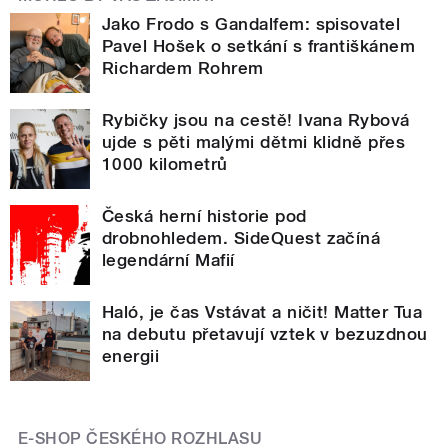
Jako Frodo s Gandalfem: spisovatel
Pavel Hošek o setkání s františkánem
Richardem Rohrem
Rybičky jsou na cestě! Ivana Rybová
ujde s pěti malými dětmi klidně přes
1000 kilometrů
Česká herní historie pod
drobnohledem. SideQuest začíná
legendární Mafií
Haló, je čas Vstávat a ničit! Matter Tua
na debutu přetavují vztek v bezuzdnou
energii
E-SHOP ČESKÉHO ROZHLASU