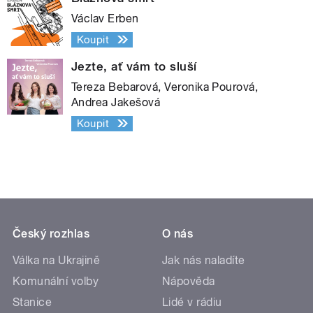
Václav Erben
Koupit
Jezte, ať vám to sluší
Tereza Bebarová, Veronika Pourová,
Andrea Jakešová
Koupit
Český rozhlas
O nás
Válka na Ukrajině
Jak nás naladíte
Komunální volby
Nápověda
Stanice
Lidé v rádiu