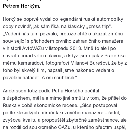
Petrem Horkým.
Horký se poprvé vydal do legendární ruské automobilky
coby novinář, jak sám říká, na klasický „press trip“.
„Vedení nás tam pozvalo, protože chtělo ukázat změnu
související s příchodem prvního zahraničního manažera
v historii AvtoVAZu v listopadu 2013. Mně to ale i po
návratu pořád vrtalo hlavou, a když jsem pak v Praze říkal
mému kamarádovi, fotografovi Milanovi Burešovi, že by z
toho byl skvělý film, napsali jsme nakonec vedení o
povolení natáčet. A oni souhlasili.“
Andersson totiž podle Petra Horkého počítal
s úspěchem, měl ale mimo jiné smůlu v tom, že přišel do
Ruska v době ekonomické recese. „Sice postupoval
podle klasických příruček krizového manažera – šetřil,
zvyšoval kvalitu a propouštěl zbytečné zaměstnance, ale
na rozdíl od soukromého GAZu, u kterého předtím uspěl,