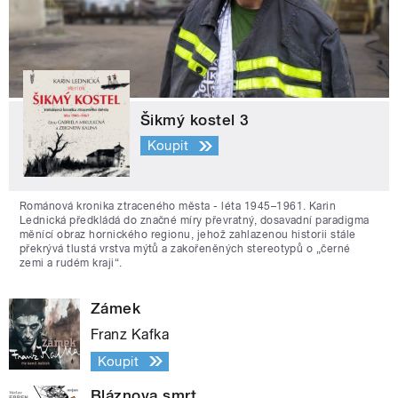
Šikmý kostel 3
Koupit
Románová kronika ztraceného města - léta 1945–1961. Karin
Lednická předkládá do značné míry převratný, dosavadní paradigma
měnící obraz hornického regionu, jehož zahlazenou historii stále
překrývá tlustá vrstva mýtů a zakořeněných stereotypů o „černé
zemi a rudém kraji“.
Zámek
Franz Kafka
Koupit
Bláznova smrt