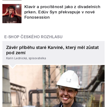
Klavír a procítěnost jako z divadelních
prken. Edúv Syn překvapuje v nové
Fonosession
E-SHOP ČESKÉHO ROZHLASU
Závěr příběhu staré Karviné, který měl zůstat
pod zemí
Karin Lednická, spisovatelka