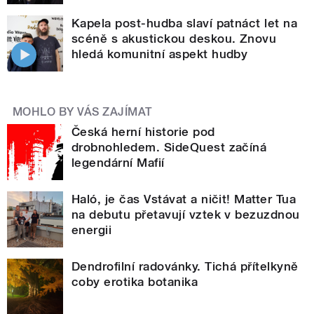
Kapela post-hudba slaví patnáct let na
scéně s akustickou deskou. Znovu
hledá komunitní aspekt hudby
MOHLO BY VÁS ZAJÍMAT
Česká herní historie pod
drobnohledem. SideQuest začíná
legendární Mafií
Haló, je čas Vstávat a ničit! Matter Tua
na debutu přetavují vztek v bezuzdnou
energii
Dendrofilní radovánky. Tichá přítelkyně
coby erotika botanika