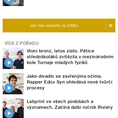
Jak nás naladíte na DABu
VÍCE Z POŘADU
Vloni bronz, letos zlato. Pětice
středoškoláků zvítězila v mezinárodním
kole Turnaje mladých fyziků
Jako divadlo se zavřenýma očima.
Rapper Edúv Syn ohledává nové tvůrčí
procesy
Labyrint ve všech podobách a
významech. Začíná další ročník Riviéry