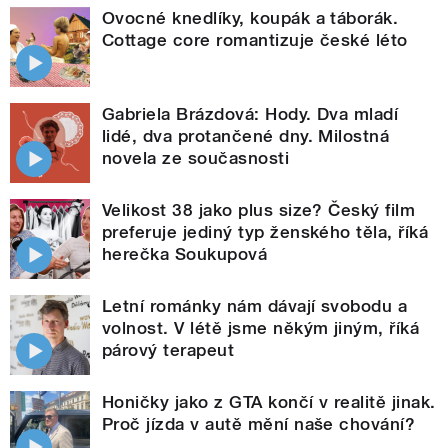
Ovocné knedlíky, koupák a táborák.
Cottage core romantizuje české léto
Gabriela Brázdová: Hody. Dva mladí
lidé, dva protančené dny. Milostná
novela ze současnosti
Velikost 38 jako plus size? Český film
preferuje jediný typ ženského těla, říká
herečka Soukupová
Letní románky nám dávají svobodu a
volnost. V létě jsme někým jiným, říká
párový terapeut
Honičky jako z GTA končí v realitě jinak.
Proč jízda v autě mění naše chování?