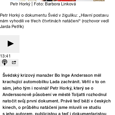
Petr Horký | Foto: Barbora Linková
Petr Horký o dokumentu Švéd v žigulíku: „Hlavní postavu
nám vyhodili ve třech čtvrtinách natáčení“ (rozhovor vedl
Jarda Petřík)
13:41
Švédský krizový manažer Bo Inge Andersson měl
krachující automobilku Lada zachránit. Věřil v to on
sám, jeho tým i novinář Petr Horký, který se o
Anderssonově působení ve městě Toljatti rozhodnul
natočit svůj první dokument. Právě teď běží v českých
kinech, o průběhu natáčení jsme mluvili ve studiu
s jeho autorem, publicistou a teď i dokumentaristou