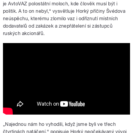
je AvtoVAZ polostátní moloch, kde člověk musí být i
politik. A to on nebyl,“ vysvětluje Horký příčiny Švédova
neúspěchu, kterému zlomilo vaz i odříznutí místních
dodavatelů od zakázek a znepřátelení si zástupců
ruských akcionářů.
Švéd v žigulíku - oficiální český trailer
„Najednou nám ho vyhodili, když jsme byli ve třech
čtvrtinách natáčení,“ popisuje Horký neočekávaný vývoj