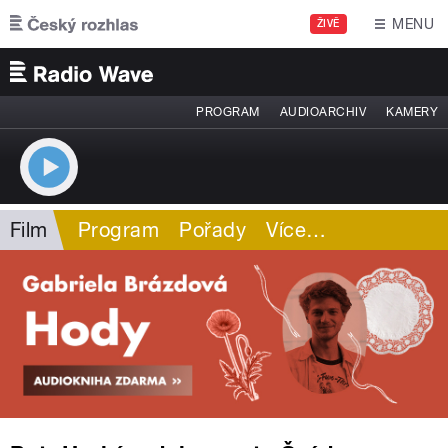
Přejít k hlavnímu obsahu
MENU
ŽIVĚ
PROGRAM
AUDIOARCHIV
KAMERY
Film
Program
Pořady
Více
…