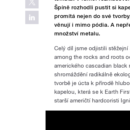
Špíně rozhodli pustit si kape
promítá nejen do své tvorby,
věnují i mimo pódia. A nep
množství metalu.
Celý díl jsme odjistili stěžej
among the rocks and roots od
amerického cascadian black m
shromáždění radikálně ekologi
tvorbě je úcta k přírodě hlu
kapelou, která se k Earth Firs
starší američtí hardcoristi Igni
IGNITE - The Butcher In M