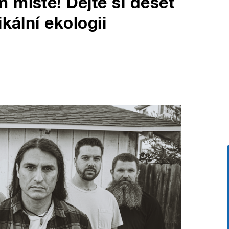
 místě! Dejte si deset
kální ekologii