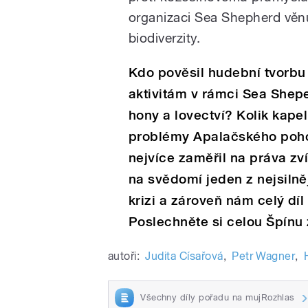
organizaci Sea Shepherd věnu
biodiverzity.
Kdo pověsil hudební tvorbu 
aktivitám v rámci Sea Shep
hony a lovectví? Kolik kape
problémy Apalačského poho
nejvíce zaměřil na práva zví
na svědomí jeden z nejsilně
krizi a zároveň nám celý díl
Poslechněte si celou Špínu
autoři:
Judita Císařová
,
Petr Wagner
,
Všechny díly pořadu na mujRozhlas