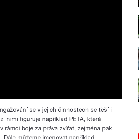
angažování se v jejich činnostech se těší i
zi nimi figuruje například PETA, která
 v rámci boje za práva zvířat, zejména pak
. Dále můžeme jmenovat například