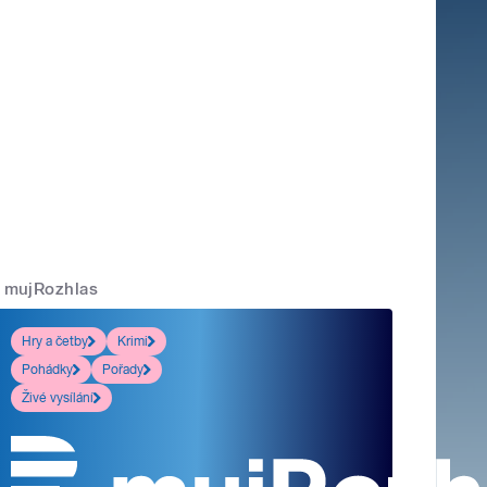
mujRozhlas
Hry a četby
Krimi
Pohádky
Pořady
Živé vysílání