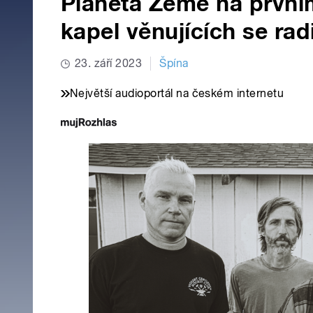
Planeta Země na prvním
kapel věnujících se radi
23. září 2023
Špína
Největší audioportál na českém internetu