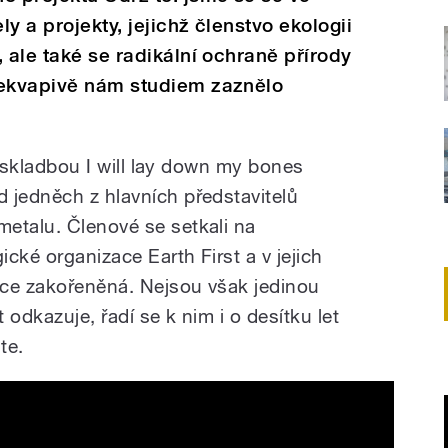
ly a projekty, jejichž členstvo ekologii
 ale také se radikální ochraně přírody
řekvapivě nám studiem zaznělo
ní skladbou I will lay down my bones
 jedněch z hlavních představitelů
etalu. Členové se setkali na
cké organizace Earth First a v jejich
boce zakořeněná. Nejsou však jedinou
t odkazuje, řadí se k nim i o desítku let
te.
e (OFFICIAL VIDEO)