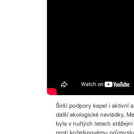
Širší podpory kapel i aktivní 
další ekologické nevládky. Me
byla v nultých letech stěžejní
proti kožešinovému průmyslu