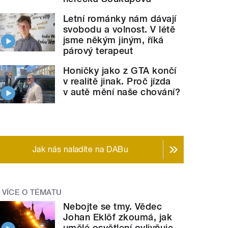
Letní románky nám dávají
svobodu a volnost. V létě
jsme někým jiným, říká
párový terapeut
Honičky jako z GTA končí
v realitě jinak. Proč jízda
v autě mění naše chování?
Jak nás naladíte na DABu
VÍCE O TÉMATU
Nebojte se tmy. Vědec
Johan Eklöf zkoumá, jak
umělé osvětlení ovlivňuje