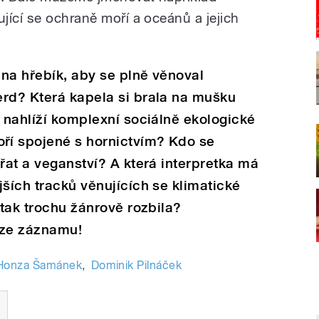
jící se ochraně moří a oceánů a jejich
na hřebík, aby se plně věnoval
erd? Která kapela si brala na mušku
l nahlíží komplexní sociálně ekologické
ří spojené s hornictvím? Kdo se
řat a veganství? A která interpretka má
jších tracků věnujících se klimatické
 tak trochu žánrově rozbila?
 ze záznamu!
Honza Šamánek
,
Dominik Pilnáček