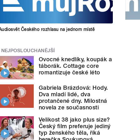
Audiosvět Českého rozhlasu na jednom místě
NEJPOSLOUCHANĚJŠÍ
Ovocné knedlíky, koupák a
táborák. Cottage core
romantizuje české léto
Gabriela Brázdová: Hody.
Dva mladí lidé, dva
protančené dny. Milostná
novela ze současnosti
Velikost 38 jako plus size?
Český film preferuje jediný
typ ženského těla, říká
herečka Soukupová