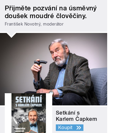
Přijměte pozvání na úsměvný
doušek moudré člověčiny.
František Novotný, moderátor
Setkání s
Karlem Čapkem
Koupit