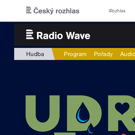
Přejít k hlavnímu obsahu
iRozhlas
Hudba
Program
Pořady
Audio