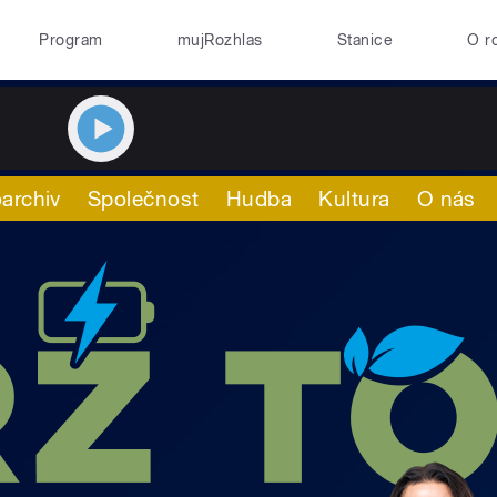
Program
mujRozhlas
Stanice
O r
archiv
Společnost
Hudba
Kultura
O nás