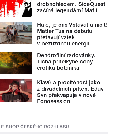
drobnohledem. SideQuest
začíná legendární Mafií
Haló, je čas Vstávat a ničit!
Matter Tua na debutu
přetavují vztek
v bezuzdnou energii
Dendrofilní radovánky.
Tichá přítelkyně coby
erotika botanika
Klavír a procítěnost jako
z divadelních prken. Edúv
Syn překvapuje v nové
Fonosession
E-SHOP ČESKÉHO ROZHLASU