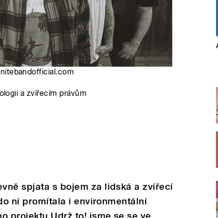
gnitebandofficial.com
kologii a zvířecím právům
ně spjata s bojem za lidská a zvířecí
do ní promítala i environmentální
o projektu Udrž to! jsme se se ve