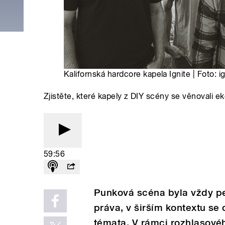
Kalifornská hardcore kapela Ignite | Foto: i
Zjistěte, které kapely z DIY scény se věnovali e
59:56
Punková scéna byla vždy pev
práva, v širším kontextu se 
témata. V rámci rozhlasovéh