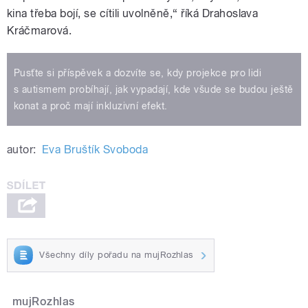
kina třeba bojí, se cítili uvolněně,“ říká Drahoslava
Kráčmarová.
Pusťte si příspěvek a dozvíte se, kdy projekce pro lidi
s autismem probíhají, jak vypadají, kde všude se budou ještě
konat a proč mají inkluzivní efekt.
autor:
Eva Bruštík Svoboda
Všechny díly pořadu na mujRozhlas
mujRozhlas