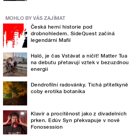
MOHLO BY VÁS ZAJÍMAT
Česká herní historie pod
drobnohledem. SideQuest začíná
legendární Mafií
Haló, je čas Vstávat a ničit! Matter Tua
na debutu přetavují vztek v bezuzdnou
energii
Dendrofilní radovánky. Tichá přítelkyně
coby erotika botanika
Klavír a procítěnost jako z divadelních
prken. Edúv Syn překvapuje v nové
Fonosession