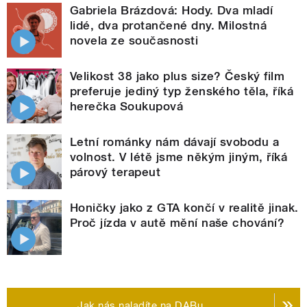
Gabriela Brázdová: Hody. Dva mladí
lidé, dva protančené dny. Milostná
novela ze současnosti
Velikost 38 jako plus size? Český film
preferuje jediný typ ženského těla, říká
herečka Soukupová
Letní románky nám dávají svobodu a
volnost. V létě jsme někým jiným, říká
párový terapeut
Honičky jako z GTA končí v realitě jinak.
Proč jízda v autě mění naše chování?
Jak nás naladíte na DABu