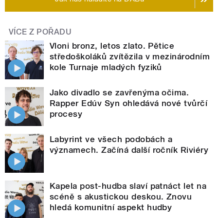
VÍCE Z POŘADU
Vloni bronz, letos zlato. Pětice
středoškoláků zvítězila v mezinárodním
kole Turnaje mladých fyziků
Jako divadlo se zavřenýma očima.
Rapper Edúv Syn ohledává nové tvůrčí
procesy
Labyrint ve všech podobách a
významech. Začíná další ročník Riviéry
Kapela post-hudba slaví patnáct let na
scéně s akustickou deskou. Znovu
hledá komunitní aspekt hudby