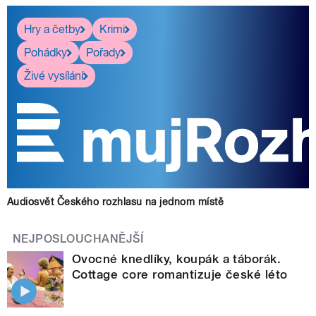
Hry a četby
Krimi
Pohádky
Pořady
Živé vysílání
Audiosvět Českého rozhlasu na jednom místě
NEJPOSLOUCHANĚJŠÍ
Ovocné knedlíky, koupák a táborák.
Cottage core romantizuje české léto