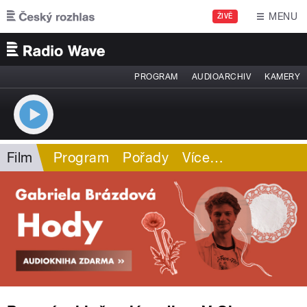
Přejít k hlavnímu obsahu
MENU
ŽIVĚ
PROGRAM
AUDIOARCHIV
KAMERY
Film
Program
Pořady
Více
…