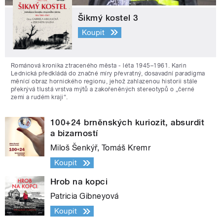
Šikmý kostel 3
Koupit
Románová kronika ztraceného města - léta 1945–1961. Karin
Lednická předkládá do značné míry převratný, dosavadní paradigma
měnící obraz hornického regionu, jehož zahlazenou historii stále
překrývá tlustá vrstva mýtů a zakořeněných stereotypů o „černé
zemi a rudém kraji“.
100+24 brněnských kuriozit, absurdit
a bizarností
Miloš Šenkýř, Tomáš Kremr
Koupit
Hrob na kopci
Patricia Gibneyová
Koupit