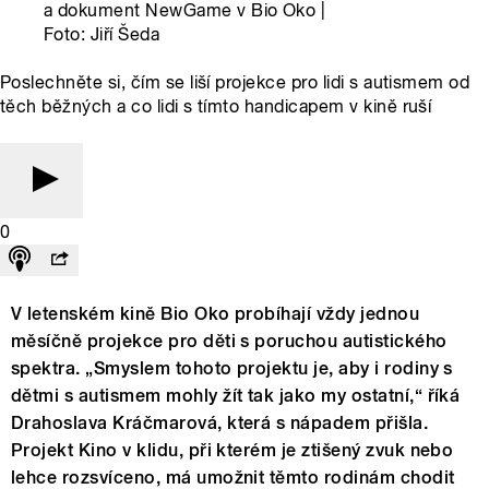
a dokument NewGame v Bio Oko |
Foto: Jiří Šeda
Poslechněte si, čím se liší projekce pro lidi s autismem od
těch běžných a co lidi s tímto handicapem v kině ruší
0
V letenském kině Bio Oko probíhají vždy jednou
měsíčně projekce pro děti s poruchou autistického
spektra. „Smyslem tohoto projektu je, aby i rodiny s
dětmi s autismem mohly žít tak jako my ostatní,“ říká
Drahoslava Kráčmarová, která s nápadem přišla.
Projekt Kino v klidu, při kterém je ztišený zvuk nebo
lehce rozsvíceno, má umožnit těmto rodinám chodit