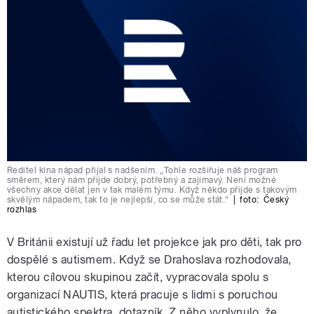
Ředitel kina nápad přijal s nadšením. „Tohle rozšiřuje náš program
směrem, který nám přijde dobrý, potřebný a zajímavý. Není možné
všechny akce dělat jen v tak malém týmu. Když někdo přijde s takovým
skvělým nápadem, tak to je nejlepší, co se může stát.“
|
foto:
Český
rozhlas
V Británii existují už řadu let projekce jak pro děti, tak pro
dospělé s autismem. Když se Drahoslava rozhodovala,
kterou cílovou skupinou začít, vypracovala spolu s
organizací NAUTIS, která pracuje s lidmi s poruchou
autistického spektra, dotazník. Z něho vyplynulo, že