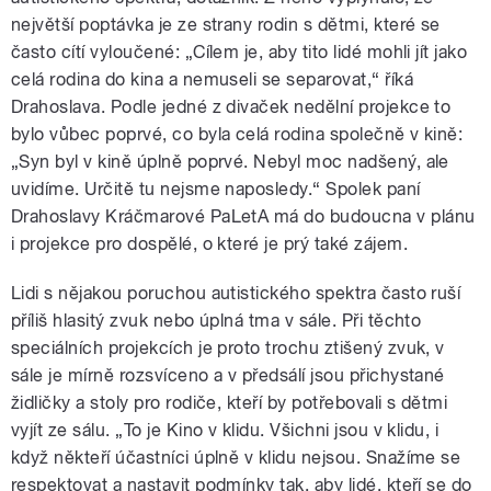
největší poptávka je ze strany rodin s dětmi, které se
často cítí vyloučené: „Cílem je, aby tito lidé mohli jít jako
celá rodina do kina a nemuseli se separovat,“ říká
Drahoslava. Podle jedné z divaček nedělní projekce to
bylo vůbec poprvé, co byla celá rodina společně v kině:
„Syn byl v kině úplně poprvé. Nebyl moc nadšený, ale
uvidíme. Určitě tu nejsme naposledy.“ Spolek paní
Drahoslavy Kráčmarové PaLetA má do budoucna v plánu
i projekce pro dospělé, o které je prý také zájem.
Lidi s nějakou poruchou autistického spektra často ruší
příliš hlasitý zvuk nebo úplná tma v sále. Při těchto
speciálních projekcích je proto trochu ztišený zvuk, v
sále je mírně rozsvíceno a v předsálí jsou přichystané
židličky a stoly pro rodiče, kteří by potřebovali s dětmi
vyjít ze sálu. „To je Kino v klidu. Všichni jsou v klidu, i
když někteří účastníci úplně v klidu nejsou. Snažíme se
respektovat a nastavit podmínky tak, aby lidé, kteří se do