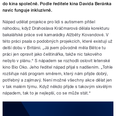
do kina společně. Podle ředitele kina Davida Beránka
navíc funguje inkluzivně.
Nápad udělat projekce pro lidi s autismem přišel
náhodou, když Drahoslava Kráčmarová dělala korekturu
bakalářské práce své kamarádky Alžběty Kovandové. V
této práci psala o podobných projekcích, které existují už
delší dobu v Británii. „Já jsem původně měla Bětce tu
práci jen opravit jako češtinářka, takže nic takového
nebylo v plánu.“ S nápadem se rozhodli oslovit letenské
kino Bio Oko. Jeho ředitel nápad přijal s nadšením. „Tohle
rozšiřuje náš program směrem, který nám přijde dobrý,
potřebný a zajímavý. Není možné všechny akce dělat jen
v tak malém týmu. Když někdo přijde s takovým skvělým
nápadem, tak to je nejlepší, co se může stát.“