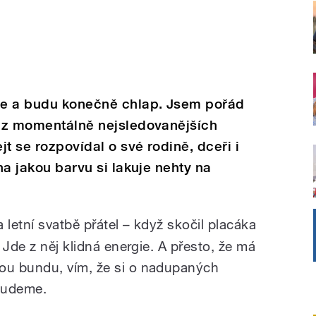
jde a budu konečně chlap. Jsem pořád
n z momentálně nejsledovanějších
t se rozpovídal o své rodině, dceři i
 na jakou barvu si lakuje nehty na
letní svatbě přátel – když skočil placáka
 Jde z něj klidná energie. A přesto, že má
ou bundu, vím, že si o nadupaných
ebudeme.