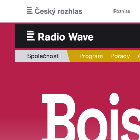
Přejít k hlavnímu obsahu
iRozhlas
Společnost
Program
Pořady