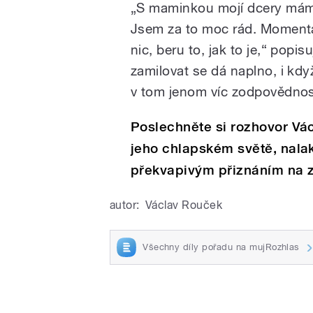
„S maminkou mojí dcery máme
Jsem za to moc rád. Momentál
nic, beru to, jak to je,“ popi
zamilovat se dá naplno, i kdy
v tom jenom víc zodpovědnos
Poslechněte si rozhovor V
jeho chlapském světě, nala
překvapivým přiznáním na z
autor:
Václav Rouček
Všechny díly pořadu na mujRozhlas