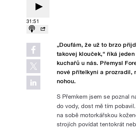
31:51
„Doufám, že už to brzo při
takovej klouček,“ říká jede
kuchařů u nás. Přemysl Forej
nové přítelkyni a prozradil,
nohou.
S Přemkem jsem se poznal na 
do vody, dost mě tím pobavil.
na sobě motorkářskou kožen
strojích povídat tentokrát n