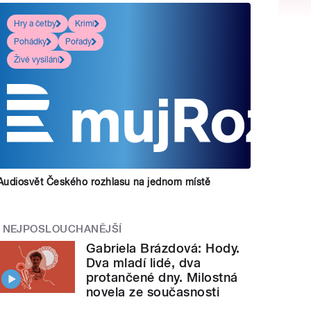
Hry a četby
Krimi
Pohádky
Pořady
Živé vysílání
Audiosvět Českého rozhlasu na jednom místě
NEJPOSLOUCHANĚJŠÍ
Gabriela Brázdová: Hody.
Dva mladí lidé, dva
protančené dny. Milostná
novela ze současnosti