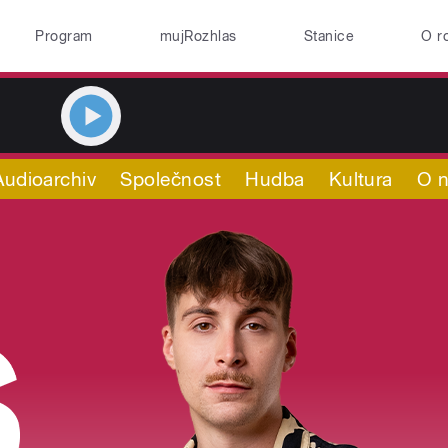
Program
mujRozhlas
Stanice
O r
Audioarchiv
Společnost
Hudba
Kultura
O 