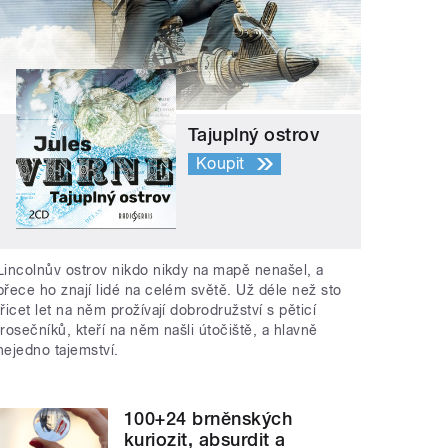
Tajuplný ostrov
Koupit
Lincolnův ostrov nikdo nikdy na mapě nenašel, a
přece ho znají lidé na celém světě. Už déle než sto
třicet let na něm prožívají dobrodružství s pěticí
trosečníků, kteří na něm našli útočiště, a hlavně
nejedno tajemství.
100+24 brněnských
kuriozit, absurdit a