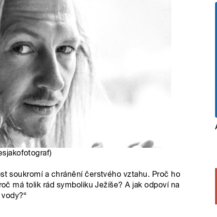
esjakofotograf)
ost soukromí a chránění čerstvého vztahu. Proč ho
Proč má tolik rád symboliku Ježíše? A jak odpoví na
 vody?“