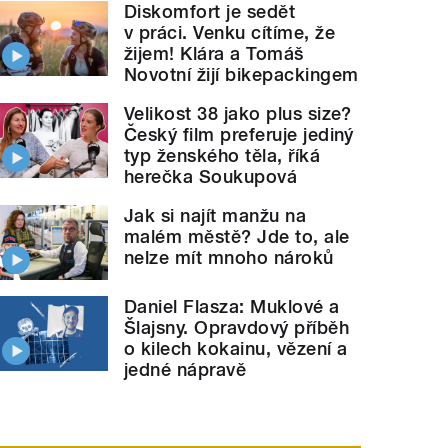
Diskomfort je sedět
v práci. Venku cítíme, že
žijem! Klára a Tomáš
Novotní žijí bikepackingem
Velikost 38 jako plus size?
Český film preferuje jediný
typ ženského těla, říká
herečka Soukupová
Jak si najít manžu na
malém městě? Jde to, ale
nelze mít mnoho nároků
Daniel Flasza: Muklové a
Šlajsny. Opravdový příběh
o kilech kokainu, vězení a
jedné nápravě