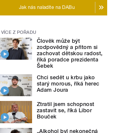
Jak nás naladíte na DABu
VÍCE Z POŘADU
Člověk může být
zodpovědný a přitom si
zachovat dětskou radost,
říká poradce prezidenta
Šebek
Chci sedět u krbu jako
starý morous, říká herec
Adam Joura
Ztratil jsem schopnost
zastavit se, říká Libor
Bouček
„Alkohol byl nekonečná