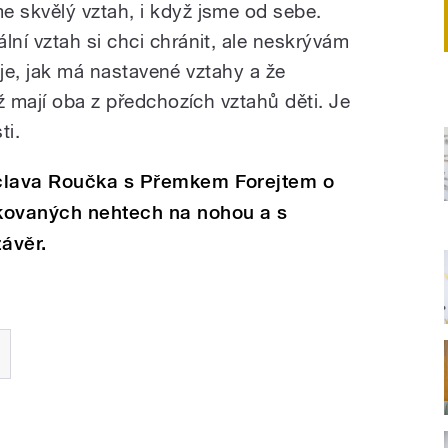
 skvělý vztah, i když jsme od sebe.
ní vztah si chci chránit, ale neskrývám
suje, jak má nastavené vztahy a že
ž mají oba z předchozích vztahů děti. Je
ti.
áclava Roučka s Přemkem Forejtem o
kovaných nehtech na nohou a s
ávěr.