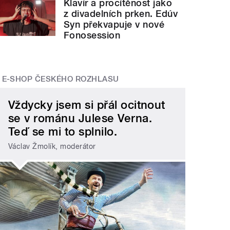
Klavír a procítěnost jako
z divadelních prken. Edúv
Syn překvapuje v nové
Fonosession
E-SHOP ČESKÉHO ROZHLASU
Vždycky jsem si přál ocitnout
se v románu Julese Verna.
Teď se mi to splnilo.
Václav Žmolík, moderátor