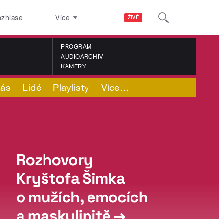
ozhlase
Více
ŽIVĚ
PROGRAM
AUDIOARCHIV
KAMERY
nás
Lidé
Playlisty
Více
…