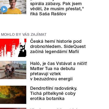
spirála zábavy. Pak jsem
věděl, že musím přestat,“
říká Saša Rašilov
MOHLO BY VÁS ZAJÍMAT
Česká herní historie pod
drobnohledem. SideQuest
začíná legendární Mafií
Haló, je čas Vstávat a ničit!
Matter Tua na debutu
přetavují vztek
v bezuzdnou energii
Dendrofilní radovánky.
Tichá přítelkyně coby
erotika botanika