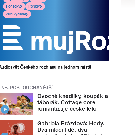
Pohádky
Pořady
Živé vysílání
Audiosvět Českého rozhlasu na jednom místě
NEJPOSLOUCHANĚJŠÍ
Ovocné knedlíky, koupák a
táborák. Cottage core
romantizuje české léto
Gabriela Brázdová: Hody.
Dva mladí lidé, dva