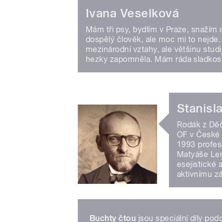
Ivana Veselková
Mám tři psy, bydlím v Praze, snažím s
dospělý člověk, ale moc mi to nejde
mezinárodní vztahy, ale většinu studi
hezky zapomněla. Mám ráda sladkosti,
Stanisl
Rodák z Děč
OF v České 
1993 profes
Matyáše Ler
esejistické 
aktivnímu zá
Buchty čtou
jsou speciální díly pod