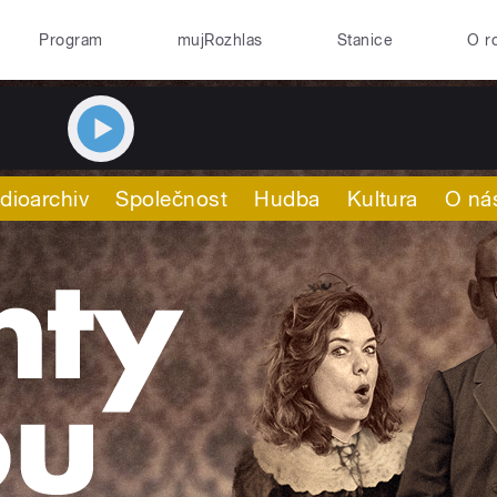
Program
mujRozhlas
Stanice
O r
dioarchiv
Společnost
Hudba
Kultura
O ná