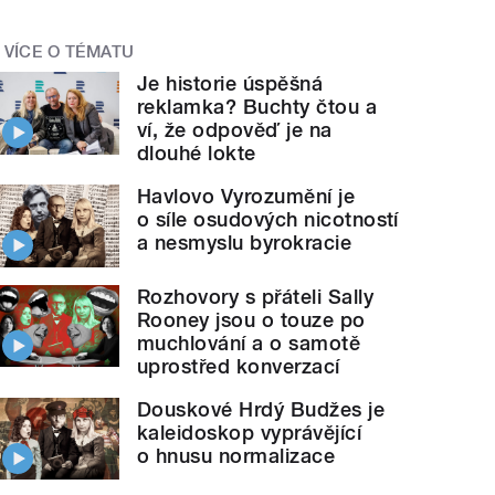
VÍCE O TÉMATU
Je historie úspěšná
reklamka? Buchty čtou a
ví, že odpověď je na
dlouhé lokte
Havlovo Vyrozumění je
o síle osudových nicotností
a nesmyslu byrokracie
Rozhovory s přáteli Sally
Rooney jsou o touze po
muchlování a o samotě
uprostřed konverzací
Douskové Hrdý Budžes je
kaleidoskop vyprávějící
o hnusu normalizace