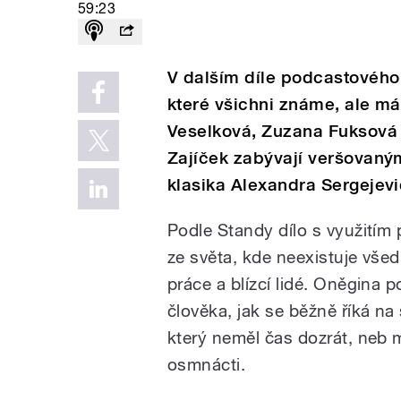
59:23
V dalším díle podcastového
které všichni známe, ale má
Veselková, Zuzana Fuksová 
Zajíček zabývají veršovan
klasika Alexandra Sergejevi
Podle Standy dílo s využití
ze světa, kde neexistuje všed
práce a blízcí lidé. Oněgina 
člověka, jak se běžně říká na 
který neměl čas dozrát, neb
osmnácti.