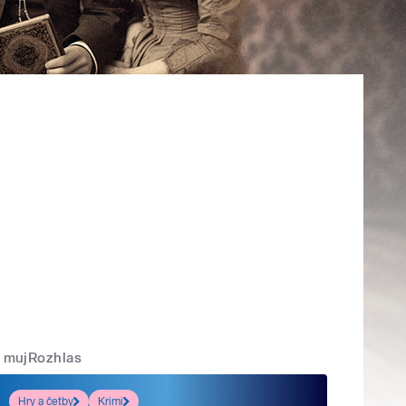
mujRozhlas
Hry a četby
Krimi