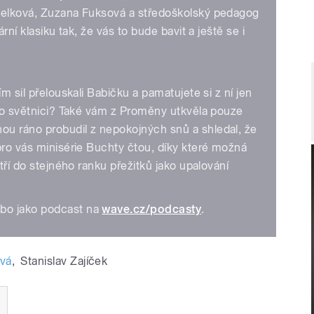
eselková, Zuzana Fuksová a středoškolský pedagog
rní klasiku tak, že vás to bude bavit a ještě se i
m sil přelouskali Babičku a pamatujete si z ní jen
 po světnici? Také vám z Proměny utkvěla pouze
u ráno probudil z nepokojných snů a shledal, že
pro vás minisérie Buchty čtou, díky které možná
atří do stejného ranku přežitků jako upalování
bo jako podcast na
wave.cz/podcasty
.
vá
,
Stanislav Zajíček