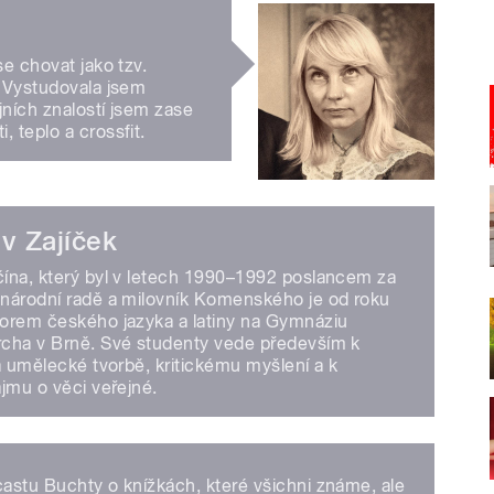
e chovat jako tzv.
. Vystudovala jsem
jních znalostí jsem zase
 teplo a crossfit.
av Zajíček
ína, který byl v letech 1990–1992 poslancem za
národní radě a milovník Komenského je od roku
orem českého jazyka a latiny na Gymnáziu
cha v Brně. Své studenty vede především k
a umělecké tvorbě, kritickému myšlení a k
jmu o věci veřejné.
castu Buchty o knížkách, které všichni známe, ale