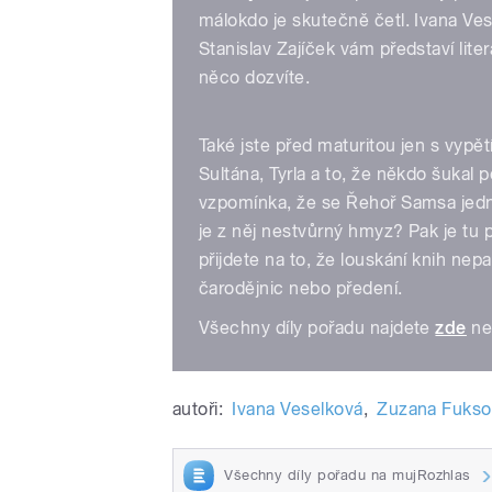
málokdo je skutečně četl. Ivana V
Stanislav Zajíček vám představí literá
něco dozvíte.
Také jste před maturitou jen s vypětí
Sultána, Tyrla a to, že někdo šukal
vzpomínka, že se Řehoř Samsa jedno
je z něj nestvůrný hmyz? Pak je tu 
přijdete na to, že louskání knih nep
čarodějnic nebo předení.
Všechny díly pořadu najdete
zde
ne
autoři:
Ivana Veselková
,
Zuzana Fukso
Všechny díly pořadu na mujRozhlas