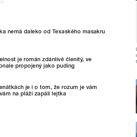
álka nemá daleko od Texaského masakru
nost je román zdánlivě členitý, ve
konale propojený jako puding
nátkách je i o tom, že rozum je vám
vám na pláži zapálí lejtka