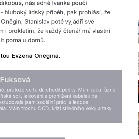
ěškobus, následně Ivanka poučí
- hluboký lidský příběh, pak prohlásí, že
Oněgin, Stanislav poté vyjádří své
 i prokletím, že každý čtenář má vlastní
 jít pomalu domů.
 čtou Evžena Oněgina.
 Fuksová
ně, protože se tu dá chodit pěšky. Mám ráda různé
ské soli, lelkování a prohlížení kabelek na
ystudovala jsem sociální práci a leccos
la. Mám trochu OCD, krizi středního věku a taky