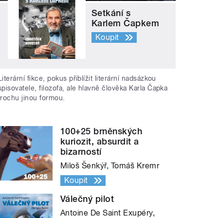
Setkání s
Karlem Čapkem
Koupit
Literární fikce, pokus přiblížit literární nadsázkou
spisovatele, filozofa, ale hlavně člověka Karla Čapka
trochu jinou formou.
100+25 brněnských
kuriozit, absurdit a
bizarností
Miloš Šenkýř, Tomáš Kremr
Koupit
Válečný pilot
Antoine De Saint Exupéry,