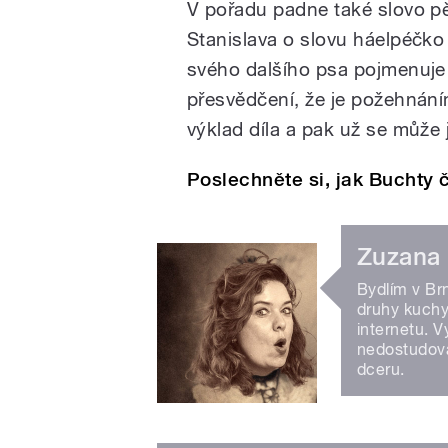
V pořadu padne také slovo p
Stanislava o slovu háelpéčko 
svého dalšího psa pojmenuje 
přesvědčení, že je požehnáním
výklad díla a pak už se může
Poslechněte si, jak Buchty
Zuzana
Bydlím v Br
druhy kuchyň
internetu. V
nedostudova
dceru.