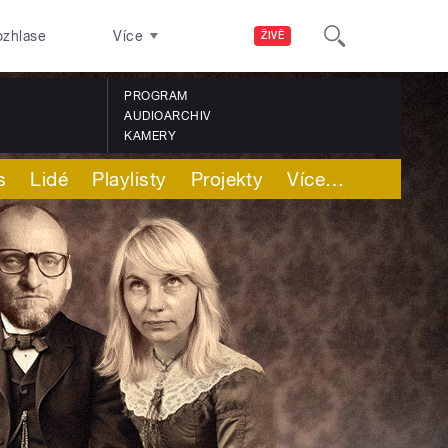
ozhlase
Více
ŽIVĚ
PROGRAM
AUDIOARCHIV
KAMERY
s
Lidé
Playlisty
Projekty
Více
…