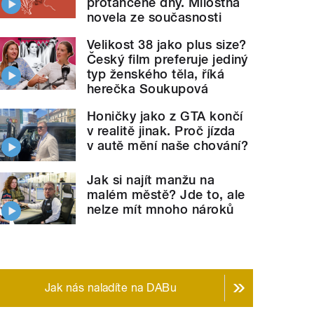
protančené dny. Milostná
novela ze současnosti
Velikost 38 jako plus size?
Český film preferuje jediný
typ ženského těla, říká
herečka Soukupová
Honičky jako z GTA končí
v realitě jinak. Proč jízda
v autě mění naše chování?
Jak si najít manžu na
malém městě? Jde to, ale
nelze mít mnoho nároků
Jak nás naladíte na DABu