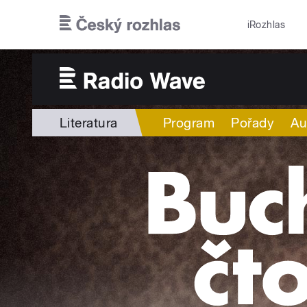
Přejít k hlavnímu obsahu
iRozhlas
Literatura
Program
Pořady
Au