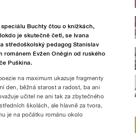
 speciálu Buchty čtou o knížkách,
lokdo je skutečně četl, se Ivana
a středoškolský pedagog Stanislav
ým románem Evžen Oněgin od ruského
če Puškina.
m poezie na maximum ukazuje fragmenty
ní den, běžná starost a radost, ba ani
považuje učitel ne ani tak za zbytečného
středních školách, ale hlavně za tvora,
 mu je na počátku románu okolo