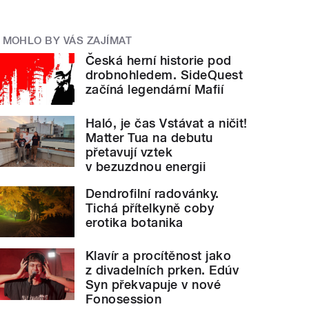
MOHLO BY VÁS ZAJÍMAT
Česká herní historie pod
drobnohledem. SideQuest
začíná legendární Mafií
Haló, je čas Vstávat a ničit!
Matter Tua na debutu
přetavují vztek
v bezuzdnou energii
Dendrofilní radovánky.
Tichá přítelkyně coby
erotika botanika
Klavír a procítěnost jako
z divadelních prken. Edúv
Syn překvapuje v nové
Fonosession