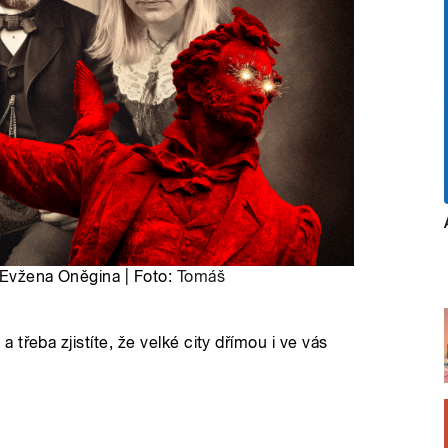
e Evžena Oněgina | Foto:
Tomáš
třeba zjistíte, že velké city dřímou i ve vás