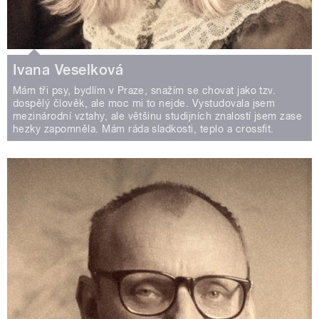
Ivana Veselková
Mám tři psy, bydlím v Praze, snažím se chovat jako tzv.
dospělý člověk, ale moc mi to nejde. Vystudovala jsem
mezinárodní vztahy, ale většinu studijních znalostí jsem zase
hezky zapomněla. Mám ráda sladkosti, teplo a crossfit.