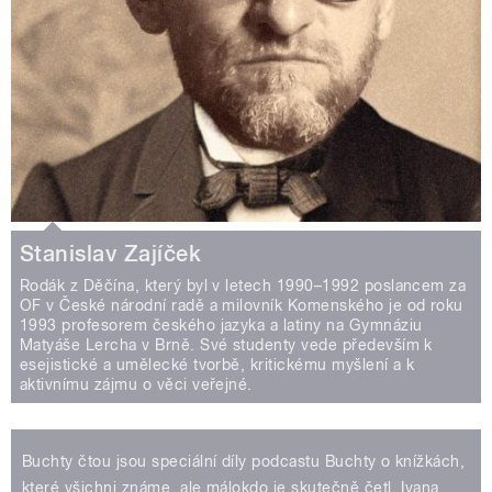
Stanislav Zajíček
Rodák z Děčína, který byl v letech 1990–1992 poslancem za
OF v České národní radě a milovník Komenského je od roku
1993 profesorem českého jazyka a latiny na Gymnáziu
Matyáše Lercha v Brně. Své studenty vede především k
esejistické a umělecké tvorbě, kritickému myšlení a k
aktivnímu zájmu o věci veřejné.
Buchty čtou jsou speciální díly podcastu Buchty o knížkách,
které všichni známe, ale málokdo je skutečně četl. Ivana