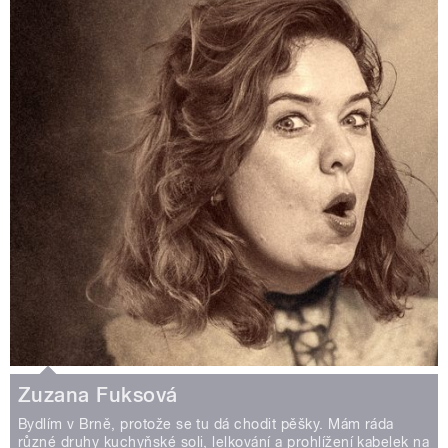
Zuzana Fuksová
Bydlím v Brně, protože se tu dá chodit pěšky. Mám ráda
různé druhy kuchyňské soli, lelkování a prohlížení kabelek na