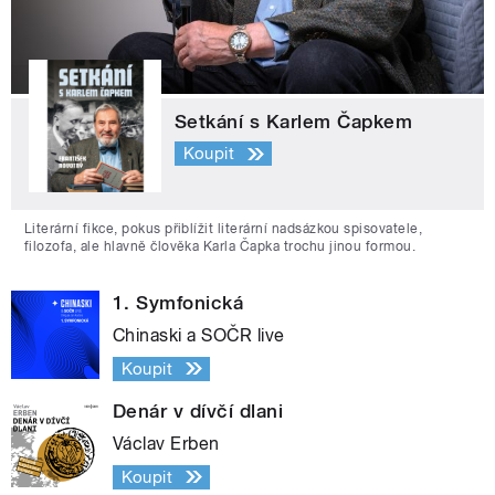
Setkání s Karlem Čapkem
Koupit
Literární fikce, pokus přiblížit literární nadsázkou spisovatele,
filozofa, ale hlavně člověka Karla Čapka trochu jinou formou.
1. Symfonická
Chinaski a SOČR live
Koupit
Denár v dívčí dlani
Václav Erben
Koupit