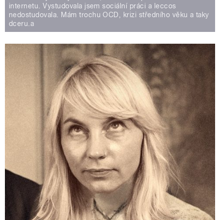
internetu. Vystudovala jsem sociální práci a leccos
nedostudovala. Mám trochu OCD, krizi středního věku a taky
dceru.a