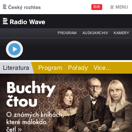
Přejít k hlavnímu obsahu
MENU
ŽIVĚ
PROGRAM
AUDIOARCHIV
KAMERY
Literatura
Program
Pořady
Více
…