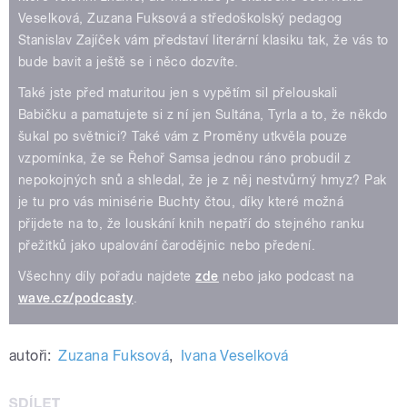
Veselková, Zuzana Fuksová a středoškolský pedagog
Stanislav Zajíček vám představí literární klasiku tak, že vás to
bude bavit a ještě se i něco dozvíte.
Také jste před maturitou jen s vypětím sil přelouskali
Babičku a pamatujete si z ní jen Sultána, Tyrla a to, že někdo
šukal po světnici? Také vám z Proměny utkvěla pouze
vzpomínka, že se Řehoř Samsa jednou ráno probudil z
nepokojných snů a shledal, že je z něj nestvůrný hmyz? Pak
je tu pro vás minisérie Buchty čtou, díky které možná
přijdete na to, že louskání knih nepatří do stejného ranku
přežitků jako upalování čarodějnic nebo předení.
Všechny díly pořadu najdete
zde
nebo jako podcast na
wave.cz/podcasty
.
autoři:
Zuzana Fuksová
,
Ivana Veselková