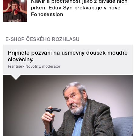
Klavír a procítěnost jako z divadelních
prken. Edúv Syn překvapuje v nové
Fonosession
E-SHOP ČESKÉHO ROZHLASU
Přijměte pozvání na úsměvný doušek moudré
člověčiny.
František Novotný, moderátor