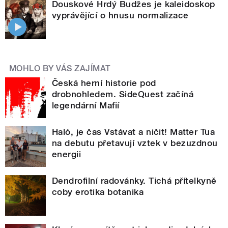
Douskové Hrdý Budžes je kaleidoskop
vyprávějící o hnusu normalizace
MOHLO BY VÁS ZAJÍMAT
Česká herní historie pod
drobnohledem. SideQuest začíná
legendární Mafií
Haló, je čas Vstávat a ničit! Matter Tua
na debutu přetavují vztek v bezuzdnou
energii
Dendrofilní radovánky. Tichá přítelkyně
coby erotika botanika