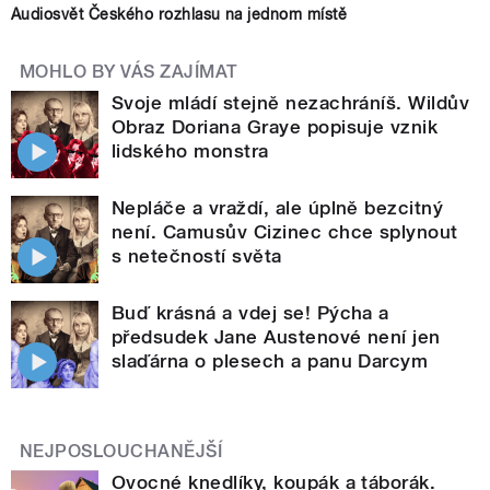
Audiosvět Českého rozhlasu na jednom místě
MOHLO BY VÁS ZAJÍMAT
Svoje mládí stejně nezachráníš. Wildův
Obraz Doriana Graye popisuje vznik
lidského monstra
Nepláče a vraždí, ale úplně bezcitný
není. Camusův Cizinec chce splynout
s netečností světa
Buď krásná a vdej se! Pýcha a
předsudek Jane Austenové není jen
slaďárna o plesech a panu Darcym
NEJPOSLOUCHANĚJŠÍ
Ovocné knedlíky, koupák a táborák.