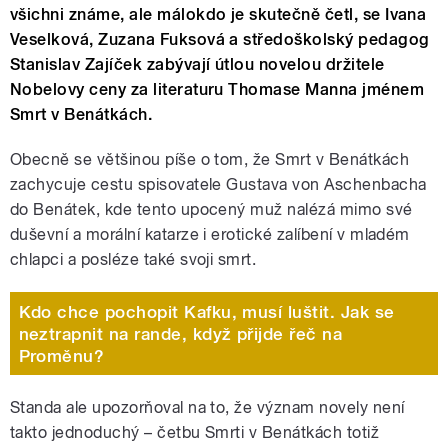
všichni známe, ale málokdo je skutečně četl, se Ivana
Veselková, Zuzana Fuksová a středoškolský pedagog
Stanislav Zajíček zabývají útlou novelou držitele
Nobelovy ceny za literaturu Thomase Manna jménem
Smrt v Benátkách.
Obecně se většinou píše o tom, že Smrt v Benátkách
zachycuje cestu spisovatele Gustava von Aschenbacha
do Benátek, kde tento upocený muž nalézá mimo své
duševní a morální katarze i erotické zalíbení v mladém
chlapci a posléze také svoji smrt.
Kdo chce pochopit Kafku, musí luštit. Jak se
neztrapnit na rande, když přijde řeč na
Proměnu?
Standa ale upozorňoval na to, že význam novely není
takto jednoduchý – četbu Smrti v Benátkách totiž