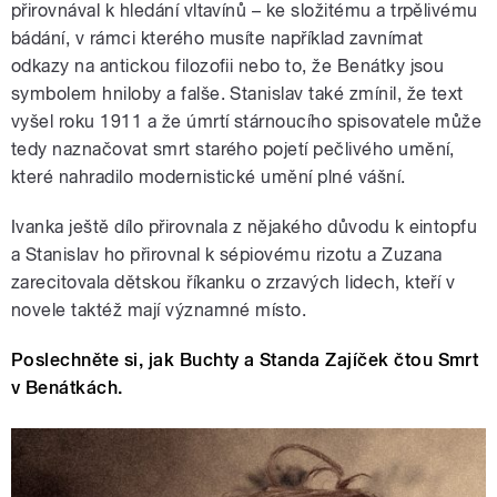
přirovnával k hledání vltavínů – ke složitému a trpělivému
bádání, v rámci kterého musíte například zavnímat
odkazy na antickou filozofii nebo to, že Benátky jsou
symbolem hniloby a falše. Stanislav také zmínil, že text
vyšel roku 1911 a že úmrtí stárnoucího spisovatele může
tedy naznačovat smrt starého pojetí pečlivého umění,
které nahradilo modernistické umění plné vášní.
Ivanka ještě dílo přirovnala z nějakého důvodu k eintopfu
a Stanislav ho přirovnal k sépiovému rizotu a Zuzana
zarecitovala dětskou říkanku o zrzavých lidech, kteří v
novele taktéž mají významné místo.
Poslechněte si, jak Buchty a Standa Zajíček čtou Smrt
v Benátkách.