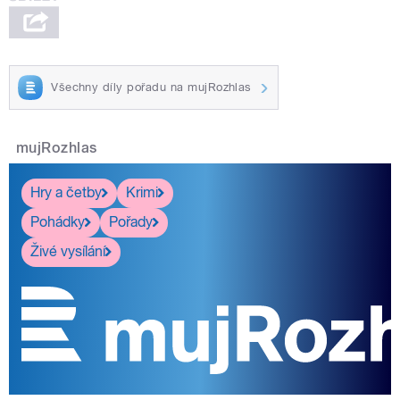
Všechny díly pořadu na mujRozhlas
mujRozhlas
Hry a četby
Krimi
Pohádky
Pořady
Živé vysílání