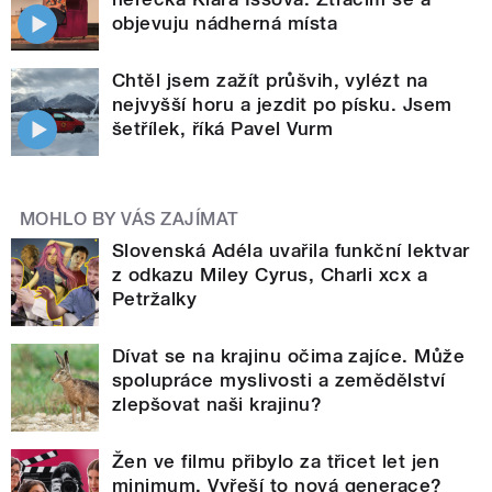
objevuju nádherná místa
Chtěl jsem zažít průšvih, vylézt na
nejvyšší horu a jezdit po písku. Jsem
šetřílek, říká Pavel Vurm
MOHLO BY VÁS ZAJÍMAT
Slovenská Adéla uvařila funkční lektvar
z odkazu Miley Cyrus, Charli xcx a
Petržalky
Dívat se na krajinu očima zajíce. Může
spolupráce myslivosti a zemědělství
zlepšovat naši krajinu?
Žen ve filmu přibylo za třicet let jen
minimum. Vyřeší to nová generace?