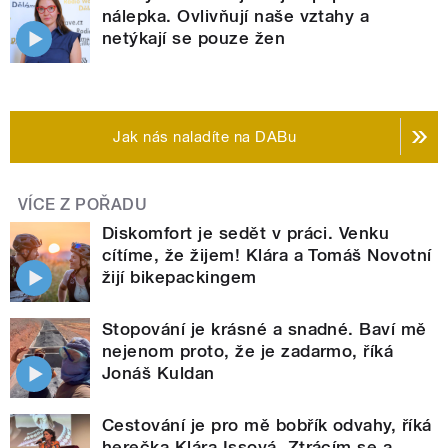
nálepka. Ovlivňují naše vztahy a
netýkají se pouze žen
Jak nás naladíte na DABu
VÍCE Z POŘADU
Diskomfort je sedět v práci. Venku
cítíme, že žijem! Klára a Tomáš Novotní
žijí bikepackingem
Stopování je krásné a snadné. Baví mě
nejenom proto, že je zadarmo, říká
Jonáš Kuldan
Cestování je pro mě bobřík odvahy, říká
herečka Klára Issová. Ztrácím se a