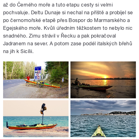
až do Černého moře a tuto etapu cesty si velmi
pochvaluje. Deltu Dunaje si nechal na příště a probíjel se
po černomořské etapě přes Bospor do Marmarského a
Egejského moře. Kvůli úředním těžkostem to nebylo nic
snadného. Zimu strávil v Řecku a pak pokračoval
Jadranem na sever. A potom zase podél italských břehů
na jih k Sicílii.