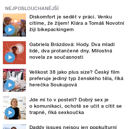
NEJPOSLOUCHANĚJŠÍ
Diskomfort je sedět v práci. Venku
cítíme, že žijem! Klára a Tomáš Novotní
žijí bikepackingem
Gabriela Brázdová: Hody. Dva mladí
lidé, dva protančené dny. Milostná
novela ze současnosti
Velikost 38 jako plus size? Český film
preferuje jediný typ ženského těla, říká
herečka Soukupová
Jde mi to v posteli? Dobrý sex je
o komunikaci, ochotě se učit a cítit se
trapně, říká sexkoučka
Daddy issues nejsou jen popkulturní