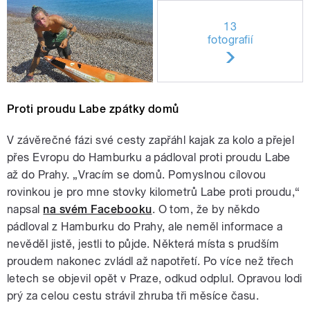
13
fotografií
Proti proudu Labe zpátky domů
V závěrečné fázi své cesty zapřáhl kajak za kolo a přejel
přes Evropu do Hamburku a pádloval proti proudu Labe
až do Prahy. „Vracím se domů. Pomyslnou cílovou
rovinkou je pro mne stovky kilometrů Labe proti proudu,“
napsal
na svém Facebooku
. O tom, že by někdo
pádloval z Hamburku do Prahy, ale neměl informace a
nevěděl jistě, jestli to půjde. Některá místa s prudším
proudem nakonec zvládl až napotřetí. Po více než třech
letech se objevil opět v Praze, odkud odplul. Opravou lodi
prý za celou cestu strávil zhruba tři měsíce času.