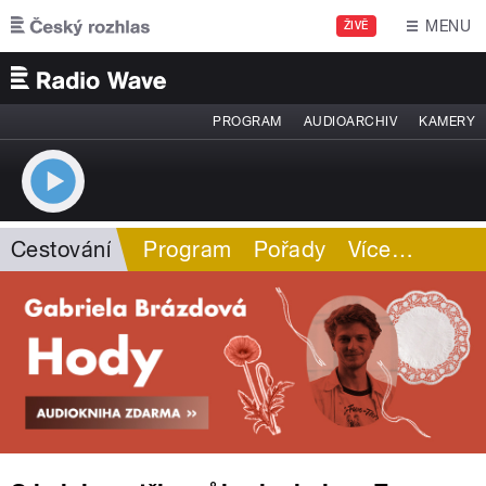
Přejít k hlavnímu obsahu
MENU
ŽIVĚ
PROGRAM
AUDIOARCHIV
KAMERY
Cestování
Program
Pořady
Více
…