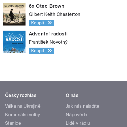
6x Otec Brown
Gilbert Keith Chesterton
Koupit
Adventní radosti
František Novotný
Koupit
Český rozhlas
O nás
Válka na Ukrajině
Jak nás naladíte
Komunální volby
Nápověda
Stanice
Lidé v rádiu