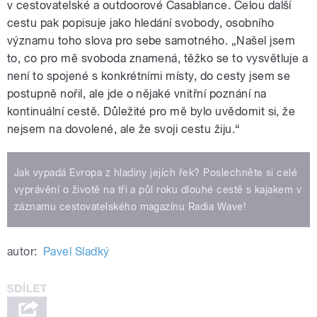
v cestovatelské a outdoorové Casablance. Celou další
cestu pak popisuje jako hledání svobody, osobního
významu toho slova pro sebe samotného. „Našel jsem
to, co pro mě svoboda znamená, těžko se to vysvětluje a
není to spojené s konkrétními místy, do cesty jsem se
postupně nořil, ale jde o nějaké vnitřní poznání na
kontinuální cestě. Důležité pro mě bylo uvědomit si, že
nejsem na dovolené, ale že svoji cestu žiju.“
Jak vypadá Evropa z hladiny jejích řek? Poslechněte si celé
vyprávění o životě na tři a půl roku dlouhé cestě s kajakem v
záznamu cestovatelského magazínu Radia Wave!
autor:
Pavel Sladký