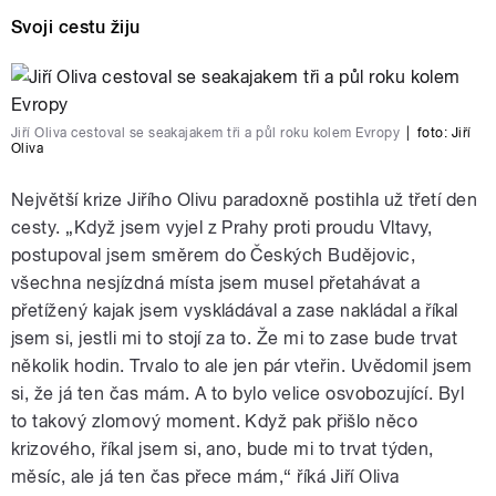
Svoji cestu žiju
Jiří Oliva cestoval se seakajakem tři a půl roku kolem Evropy
|
foto:
Jiří
Oliva
Největší krize Jiřího Olivu paradoxně postihla už třetí den
cesty. „Když jsem vyjel z Prahy proti proudu Vltavy,
postupoval jsem směrem do Českých Budějovic,
všechna nesjízdná místa jsem musel přetahávat a
přetížený kajak jsem vyskládával a zase nakládal a říkal
jsem si, jestli mi to stojí za to. Že mi to zase bude trvat
několik hodin. Trvalo to ale jen pár vteřin. Uvědomil jsem
si, že já ten čas mám. A to bylo velice osvobozující. Byl
to takový zlomový moment. Když pak přišlo něco
krizového, říkal jsem si, ano, bude mi to trvat týden,
měsíc, ale já ten čas přece mám,“ říká Jiří Oliva