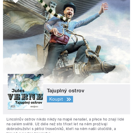
Tajuplný ostrov
Koupit
Lincolnův ostrov nikdo nikdy na mapě nenašel, a přece ho znají lidé
na celém světě. Už déle než sto třicet let na něm prožívají
dobrodružství s pěticí trosečníků, kteří na něm našli útočiště, a