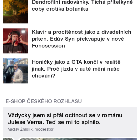
Dendrofilní radovánky. Tichá přítelkyně
coby erotika botanika
Klavír a procítěnost jako z divadelních
prken. Edúv Syn překvapuje v nové
Fonosession
Honičky jako z GTA končí v realitě
jinak. Proč jízda v autě mění naše
chování?
E-SHOP ČESKÉHO ROZHLASU
Vždycky jsem si přál ocitnout se v románu
Julese Verna. Teď se mi to splnilo.
Václav Žmolík, moderátor