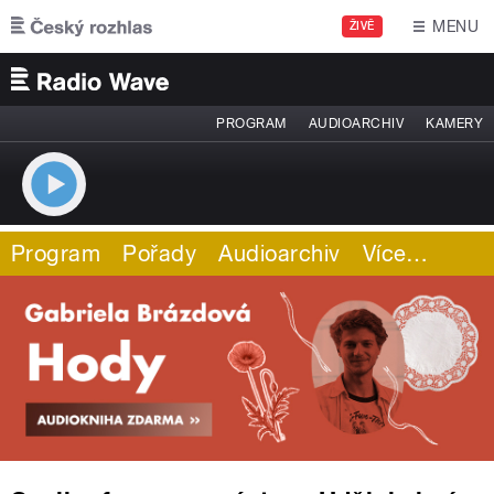
Přejít k hlavnímu obsahu
MENU
ŽIVĚ
PROGRAM
AUDIOARCHIV
KAMERY
Program
Pořady
Audioarchiv
Více
…