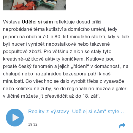
Výstava
Udělej si sám
reflektuje dosud příliš
neprobádané téma kutilství a domácího umění, tedy
připomíná období 70. a 80. let minulého století, kdy si lidé
byli nuceni vyrábět nedostatkové nebo takzvaně
podpultové zboží. Pro většinu z nich se staly tyto
kreativně-užitkové aktivity koníčkem. Kutilové jsou
prostě český fenomén a jejich „řádění“ v domácnosti, na
chalupě nebo na zahrádce bezesporu patří k naší
minulosti. Co všechno se dalo vyrobit třeba z vysavače
nebo kelímku na zuby, se do regionálního muzea a galeri
v Jičíně můžete jít přesvědčit až do 18. září.
Reality z výstavy
Udělej si sám
" style="">
R
Reality z výstavy Udělej si sám
19:32