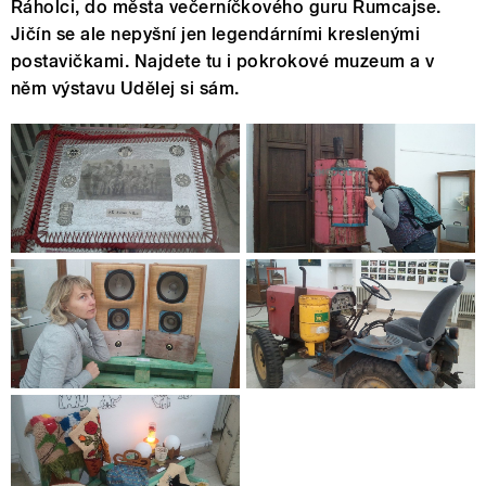
Řáholci, do města večerníčkového guru Rumcajse.
Jičín se ale nepyšní jen legendárními kreslenými
postavičkami. Najdete tu i pokrokové muzeum a v
něm výstavu Udělej si sám.