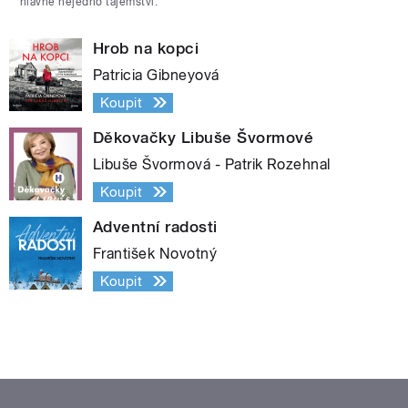
hlavně nejedno tajemství.
Hrob na kopci
Patricia Gibneyová
Koupit
Děkovačky Libuše Švormové
Libuše Švormová - Patrik Rozehnal
Koupit
Adventní radosti
František Novotný
Koupit