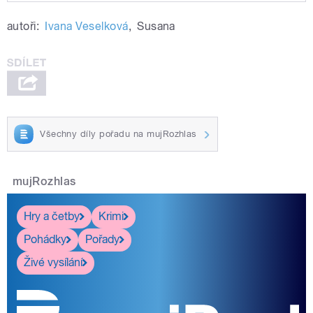
Play /
Udělej si sám
Reality z výstavy
autoři:
Ivana Veselková
,
Susana
Všechny díly pořadu na mujRozhlas
pause
mujRozhlas
Hry a četby
Krimi
Pohádky
Pořady
Živé vysílání