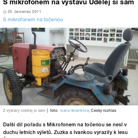
S mikrofonem na výstavu Udělej si sám
25. červenec 2011
S mikrofonem na točenou
Z výstavy Udělej si sám
|
foto:
Ivana Veselková
,
Český rozhlas
Další díl pořadu s Mikrofonem na točenou se nesl v
duchu letních výletů. Zuzka s Ivankou vyrazily k lesu