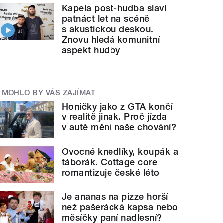
Kapela post-hudba slaví
patnáct let na scéně
s akustickou deskou.
Znovu hledá komunitní
aspekt hudby
MOHLO BY VÁS ZAJÍMAT
Honičky jako z GTA končí
v realitě jinak. Proč jízda
v autě mění naše chování?
Ovocné knedlíky, koupák a
táborák. Cottage core
romantizuje české léto
Je ananas na pizze horší
než pašerácká kapsa nebo
měsíčky paní nadlesní?