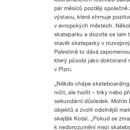
pár měsíců později společně 
výstavu, která shrnuje poziti
v evropských městech. Několi
skateparku a dozvíte se tam 
stavět skateparky v rozvojo
Palestině to dává zapomenout 
který působí jako doktorand 
v Plzni.
„Někdo chápe skateboarding 
ničit, ale tvořit – triky nebo 
sekundární důsledek. Mohlo b
objektů a zvolit odolnější mate
skejťák Kotal. „Pokud se zma
k nedorozumění mezi skateboa