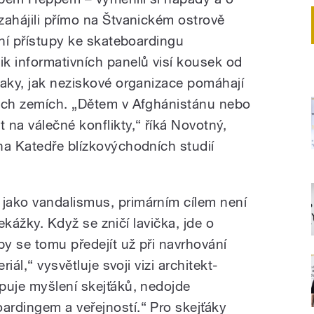
zahájili přímo na Štvanickém ostrově
vní přístupy ke skateboardingu
k informativních panelů visí kousek od
taky, jak neziskové organizace pomáhají
vých zemích. „Dětem v Afghánistánu nebo
na válečné konflikty,“ říká Novotný,
na Katedře blízkovýchodních studií
jako vandalismus, primárním cílem není
překážky. Když se zničí lavička, jde o
y se tomu předejít už při navrhování
riál,“ vysvětluje svoji vizi architekt-
puje myšlení skejťáků, nedojde
rdingem a veřejností.“ Pro skejťáky