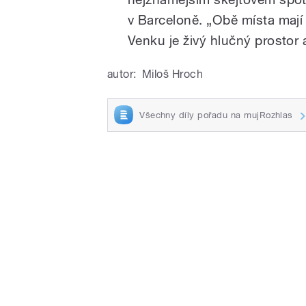
v Barceloně. „Obě místa mají
Venku je živý hlučný prostor a
autor:
Miloš Hroch
Všechny díly pořadu na mujRozhlas