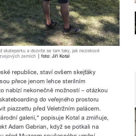
d skateparku a dozvíte se tam taky, jak neziskové
ozvojových zemích
|
foto:
Jiří Kotal
ské republice, staví ovšem skejťáky
sou přece jenom lehce sterilním
to nabízí nekonečně možností – otázkou
t skateboarding do veřejného prostoru
ivit piazzettu před Veletržním palácem.
Národní galerii,“ popisuje Kotal a zmiňuje,
tekt Adam Gebrian, když se potkali na
otu před Muzeem současného umění