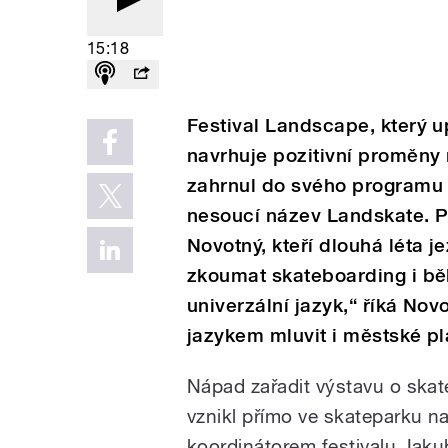
15:18
Festival Landscape, který u
navrhuje pozitivní proměny
zahrnul do svého programu
nesoucí název Landskate. Pod
Novotný, kteří dlouhá léta j
zkoumat skateboarding i běh
univerzální jazyk,“ říká Nov
jazykem mluvit i městské p
Nápad zařadit výstavu o ska
vznikl přímo ve skateparku na 
koordinátorem festivalu Jak