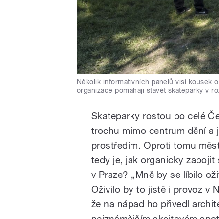
Několik informativních panelů visí kousek o
organizace pomáhají stavět skateparky v r
Skateparky rostou po celé Če
trochu mimo centrum dění a j
prostředím. Oproti tomu měs
tedy je, jak organicky zapoji
v Praze? „Mně by se líbilo ož
Oživilo by to jistě i provoz v 
že na nápad ho přivedl archi
nejznámějším skejtovém sp