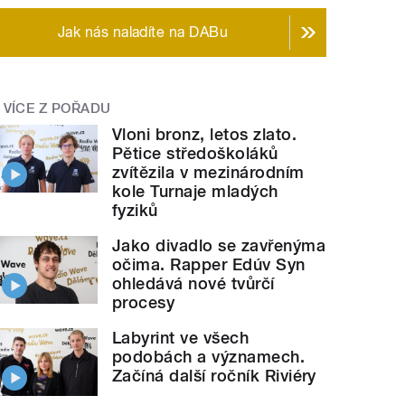
Jak nás naladíte na DABu
VÍCE Z POŘADU
Vloni bronz, letos zlato.
Pětice středoškoláků
zvítězila v mezinárodním
kole Turnaje mladých
fyziků
Jako divadlo se zavřenýma
očima. Rapper Edúv Syn
ohledává nové tvůrčí
procesy
Labyrint ve všech
podobách a významech.
Začíná další ročník Riviéry