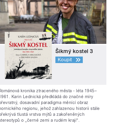
Šikmý kostel 3
Koupit
Románová kronika ztraceného města - léta 1945–
1961. Karin Lednická předkládá do značné míry
převratný, dosavadní paradigma měnící obraz
hornického regionu, jehož zahlazenou historii stále
překrývá tlustá vrstva mýtů a zakořeněných
stereotypů o „černé zemi a rudém kraji“.