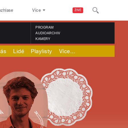
ozhlase
Více
ŽIVĚ
PROGRAM
AUDIOARCHIV
KAMERY
nás
Lidé
Playlisty
Více
…