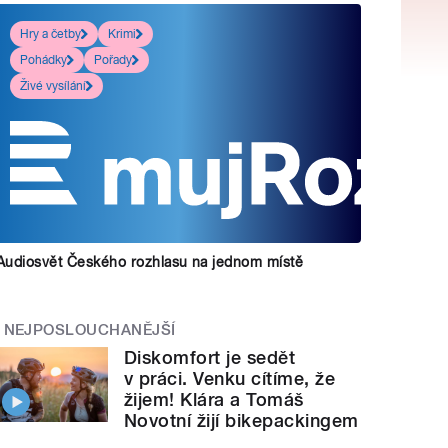
Hry a četby
Krimi
Pohádky
Pořady
Živé vysílání
Audiosvět Českého rozhlasu na jednom místě
NEJPOSLOUCHANĚJŠÍ
Diskomfort je sedět
v práci. Venku cítíme, že
žijem! Klára a Tomáš
Novotní žijí bikepackingem