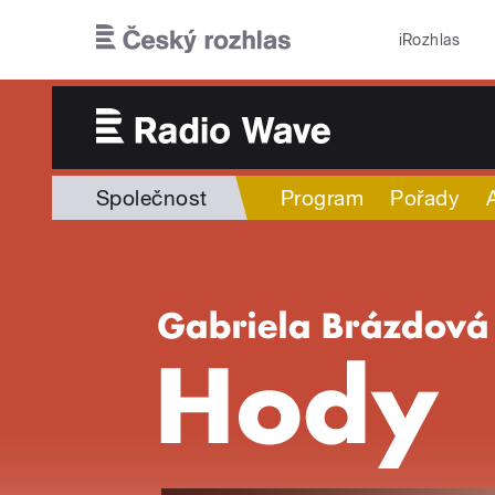
Přejít k hlavnímu obsahu
iRozhlas
Společnost
Program
Pořady