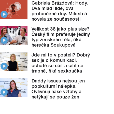
Gabriela Brázdová: Hody.
Dva mladí lidé, dva
protančené dny. Milostná
novela ze současnosti
Velikost 38 jako plus size?
Český film preferuje jediný
typ ženského těla, říká
herečka Soukupová
Jde mi to v posteli? Dobrý
sex je o komunikaci,
ochotě se učit a cítit se
trapně, říká sexkoučka
Daddy issues nejsou jen
popkulturní nálepka.
Ovlivňují naše vztahy a
netýkají se pouze žen