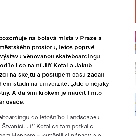
pozorňuje na bolavá místa v Praze a
 městského prostoru, letos poprvé
 výstavu věnovanou skateboardingu
íleli se na ní Jiří Kotal a Jakub
ezdí na skejtu a postupem času začali
em studií na univerzitě. „Jde o nějaký
otný. A dalším krokem je naučit tímto
lánovače.
teboardingu do letošního Landscapeu
Štvanici. Jiří Kotal se tam potkal s
ubem Heppem – vyměnili si nápady a o