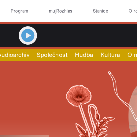
Program
mujRozhlas
Stanice
O r
Audioarchiv
Společnost
Hudba
Kultura
O 