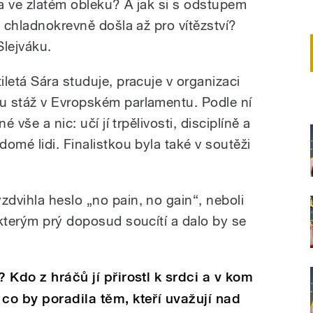
a ve zlatém obleku? A jak si s odstupem
i chladnokrevně došla až pro vítězství?
Slejváku.
letá Sára studuje, pracuje v organizaci
u stáž v Evropském parlamentu. Podle ní
 vše a nic: učí jí trpělivosti, disciplíně a
omé lidi. Finalistkou byla také v soutěži
dvihla heslo „no pain, no gain“, neboli
 kterým prý doposud soucítí a dalo by se
? Kdo z hráčů jí přirostl k srdci a v kom
co by poradila těm, kteří uvažují nad