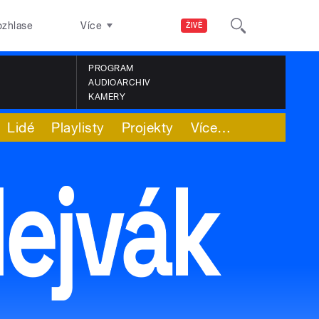
ozhlase
Více
ŽIVĚ
PROGRAM
AUDIOARCHIV
KAMERY
Lidé
Playlisty
Projekty
Více
…