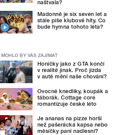
naštvala?
Madonně je six seven let a
stále píše klubové hity. Co
bude hymna tohoto léta?
MOHLO BY VÁS ZAJÍMAT
Honičky jako z GTA končí
v realitě jinak. Proč jízda
v autě mění naše chování?
Ovocné knedlíky, koupák a
táborák. Cottage core
romantizuje české léto
Je ananas na pizze horší
než pašerácká kapsa nebo
měsíčky paní nadlesní?