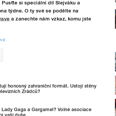
Pusťte si speciální díl Slejváku a
ikona týdne. O ty své se podělte na
wave
a zanechte nám vzkaz, komu jste
ová
ují honosný zahraniční formát. Ustojí stěny
televizních Zrádců?
 Lady Gaga a Gargamel? Volné asociace
bi vaší duše