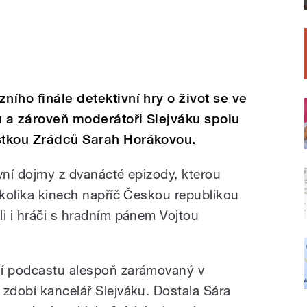
ního finále detektivní hry o život se ve
u a zároveň moderátoři Slejváku spolu
istkou Zrádců Sarah Horákovou.
vní dojmy z dvanácté epizody, kterou
ěkolika kinech napříč Českou republikou
li i hráči s hradním pánem Vojtou
ní podcastu alespoň zarámovaný v
 zdobí kancelář Slejváku. Dostala Sára