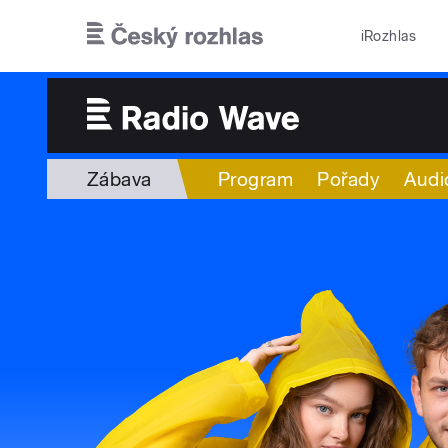
Přejít k hlavnímu obsahu
iRozhlas
Zábava
Program
Pořady
Audi