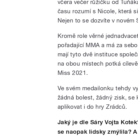
včera večer růžičku od Tuňák
času rozumí s Nicole, která s
Nejen to se dozvíte v novém 
Kromě role věrné jednadvaceti
pořadající MMA a má za sebo
mají tyto dvě instituce společné
na obou místech potká cílevěd
Miss 2021.
Ve svém medailonku tehdy vyz
žádná bolest, žádný zisk, se
aplikovat i do hry Zrádců.
Jaký je dle Sáry Vojta Kotek
se naopak lidsky zmýlila? A 