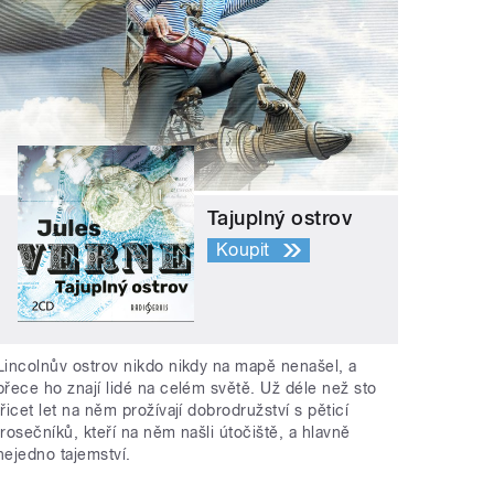
Tajuplný ostrov
Koupit
Lincolnův ostrov nikdo nikdy na mapě nenašel, a
přece ho znají lidé na celém světě. Už déle než sto
třicet let na něm prožívají dobrodružství s pěticí
trosečníků, kteří na něm našli útočiště, a hlavně
nejedno tajemství.