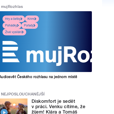
mujRozhlas
Hry a četby
Krimi
Pohádky
Pořady
Živé vysílání
Audiosvět Českého rozhlasu na jednom místě
NEJPOSLOUCHANĚJŠÍ
Diskomfort je sedět
v práci. Venku cítíme, že
žijem! Klára a Tomáš