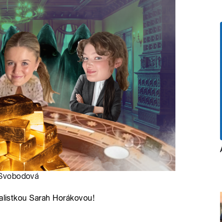
 Svobodová
nalistkou Sarah Horákovou!