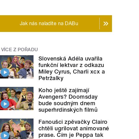
Jak nás naladíte na DABu
VÍCE Z POŘADU
Slovenská Adéla uvařila
funkční lektvar z odkazu
Miley Cyrus, Charli xcx a
Petržalky
Koho ještě zajímají
Avengers? Doomsday
bude soudným dnem
superhrdinských filmů
Fanoušci zpěvačky Clairo
chtěli ugrilovat animované
prase. Čím je Peppa tak