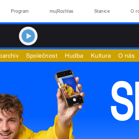
Program
mujRozhlas
Stanice
O r
oarchiv
Společnost
Hudba
Kultura
O nás