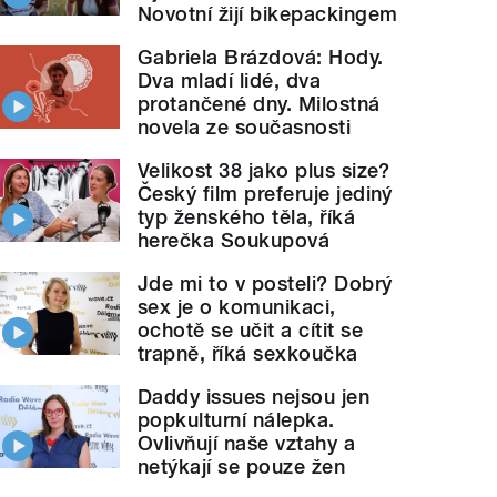
Novotní žijí bikepackingem
Gabriela Brázdová: Hody.
Dva mladí lidé, dva
protančené dny. Milostná
novela ze současnosti
Velikost 38 jako plus size?
Český film preferuje jediný
typ ženského těla, říká
herečka Soukupová
Jde mi to v posteli? Dobrý
sex je o komunikaci,
ochotě se učit a cítit se
trapně, říká sexkoučka
Daddy issues nejsou jen
popkulturní nálepka.
Ovlivňují naše vztahy a
netýkají se pouze žen