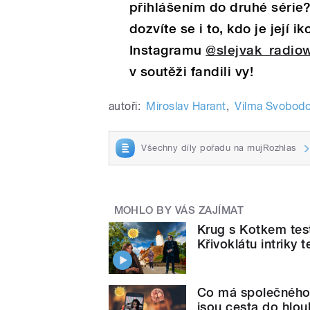
přihlášením do druhé série? 
dozvíte se i to, kdo je její 
Instagramu
@slejvak_radio
v soutěži fandili vy!
autoři:
Miroslav Harant
,
Vilma Svobod
Všechny díly pořadu na mujRozhlas
MOHLO BY VÁS ZAJÍMAT
Krug s Kotkem test
Křivoklátu intriky 
Co má společného
jsou cesta do hlou