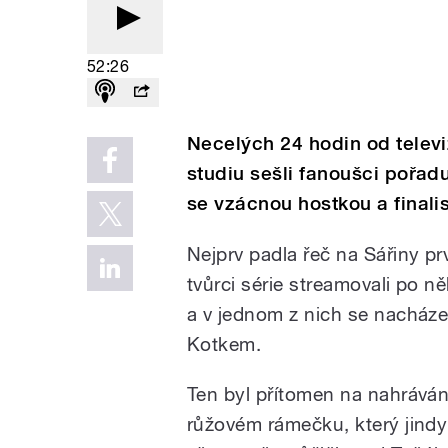
52:26
Necelých 24 hodin od televiz
studiu sešli fanoušci pořad
se vzácnou hostkou a final
Nejprv padla řeč na Sářiny pr
tvůrci série streamovali po n
a v jednom z nich se nacháze
Kotkem.
Ten byl přítomen na nahrává
růžovém rámečku, který jindy