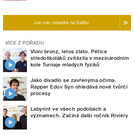
Jak nás naladíte na DABu
VÍCE Z POŘADU
Vloni bronz, letos zlato. Pětice
středoškoláků zvítězila v mezinárodním
kole Turnaje mladých fyziků
Jako divadlo se zavřenýma očima.
Rapper Edúv Syn ohledává nové tvůrčí
procesy
Labyrint ve všech podobách a
významech. Začíná další ročník Riviéry