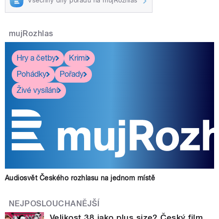
Všechny díly pořadu na mujRozhlas
mujRozhlas
Hry a četby
Krimi
Pohádky
Pořady
Živé vysílání
Audiosvět Českého rozhlasu na jednom místě
NEJPOSLOUCHANĚJŠÍ
Velikost 38 jako plus size? Český film