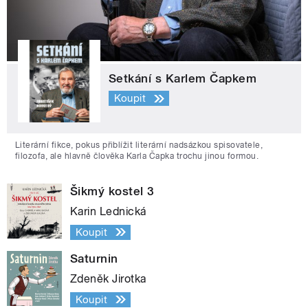
Setkání s Karlem Čapkem
Koupit
Literární fikce, pokus přiblížit literární nadsázkou spisovatele,
filozofa, ale hlavně člověka Karla Čapka trochu jinou formou.
Šikmý kostel 3
Karin Lednická
Koupit
Saturnin
Zdeněk Jirotka
Koupit