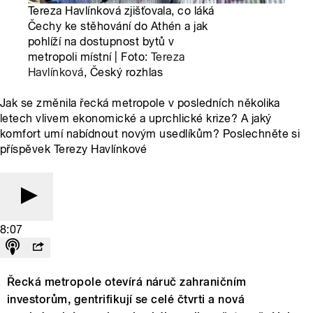
Tereza Havlínková zjišťovala, co láká
Čechy ke stěhování do Athén a jak
pohlíží na dostupnost bytů v
metropoli místní | Foto:
Tereza
Havlínková
, Český rozhlas
Jak se změnila řecká metropole v posledních několika
letech vlivem ekonomické a uprchlické krize? A jaký
komfort umí nabídnout novým usedlíkům? Poslechněte si
příspěvek Terezy Havlínkové
8:07
Řecká metropole otevírá náruč zahraničním
investorům, gentrifikují se celé čtvrti a nová