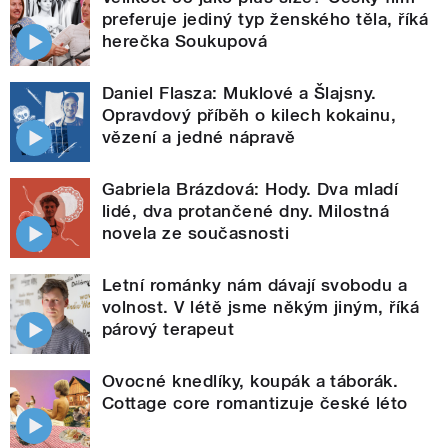
preferuje jediný typ ženského těla, říká
herečka Soukupová
Daniel Flasza: Muklové a Šlajsny.
Opravdový příběh o kilech kokainu,
vězení a jedné nápravě
Gabriela Brázdová: Hody. Dva mladí
lidé, dva protančené dny. Milostná
novela ze současnosti
Letní románky nám dávají svobodu a
volnost. V létě jsme někým jiným, říká
párový terapeut
Ovocné knedlíky, koupák a táborák.
Cottage core romantizuje české léto