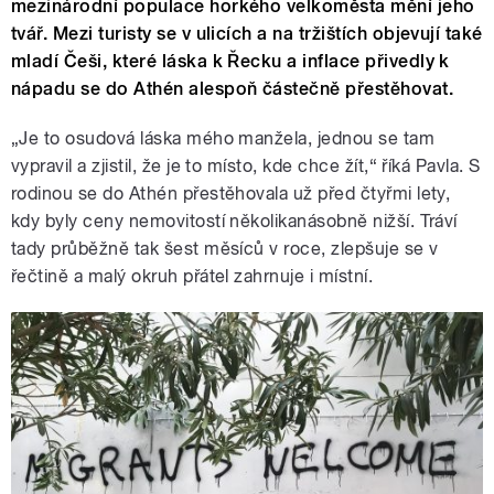
mezinárodní populace horkého velkoměsta mění jeho
tvář. Mezi turisty se v ulicích a na tržištích objevují také
mladí Češi, které láska k Řecku a inflace přivedly k
nápadu se do Athén alespoň částečně přestěhovat.
„Je to osudová láska mého manžela, jednou se tam
vypravil a zjistil, že je to místo, kde chce žít,“ říká Pavla. S
rodinou se do Athén přestěhovala už před čtyřmi lety,
kdy byly ceny nemovitostí několikanásobně nižší. Tráví
tady průběžně tak šest měsíců v roce, zlepšuje se v
řečtině a malý okruh přátel zahrnuje i místní.