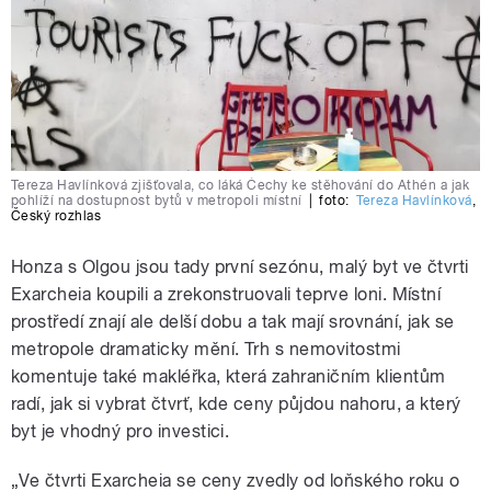
Tereza Havlínková zjišťovala, co láká Čechy ke stěhování do Athén a jak
pohlíží na dostupnost bytů v metropoli místní
|
foto:
Tereza Havlínková
,
Český rozhlas
Honza s Olgou jsou tady první sezónu, malý byt ve čtvrti
Exarcheia koupili a zrekonstruovali teprve loni. Místní
prostředí znají ale delší dobu a tak mají srovnání, jak se
metropole dramaticky mění. Trh s nemovitostmi
komentuje také makléřka, která zahraničním klientům
radí, jak si vybrat čtvrť, kde ceny půjdou nahoru, a který
byt je vhodný pro investici.
„Ve čtvrti Exarcheia se ceny zvedly od loňského roku o