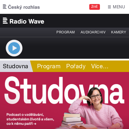
Přejít k hlavnímu obsahu
MENU
ŽIVĚ
PROGRAM
AUDIOARCHIV
KAMERY
Studovna
Program
Pořady
Více
…