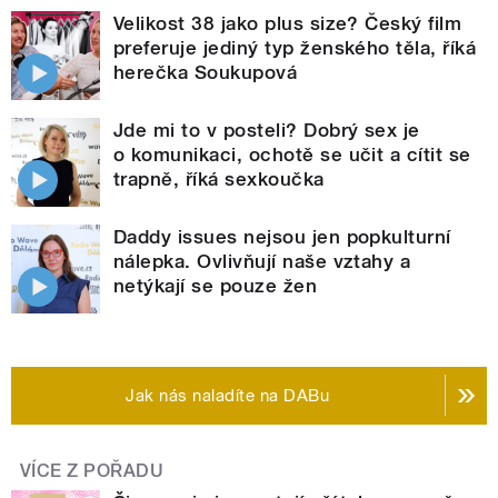
Velikost 38 jako plus size? Český film
preferuje jediný typ ženského těla, říká
herečka Soukupová
Jde mi to v posteli? Dobrý sex je
o komunikaci, ochotě se učit a cítit se
trapně, říká sexkoučka
Daddy issues nejsou jen popkulturní
nálepka. Ovlivňují naše vztahy a
netýkají se pouze žen
Jak nás naladíte na DABu
VÍCE Z POŘADU