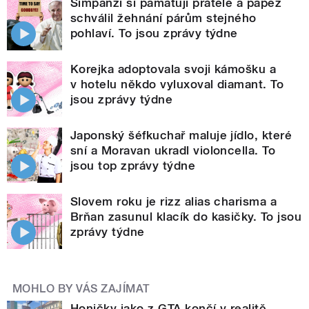
Šimpanzi si pamatují přátele a papež
schválil žehnání párům stejného
pohlaví. To jsou zprávy týdne
Korejka adoptovala svoji kámošku a
v hotelu někdo vyluxoval diamant. To
jsou zprávy týdne
Japonský šéfkuchař maluje jídlo, které
sní a Moravan ukradl violoncella. To
jsou top zprávy týdne
Slovem roku je rizz alias charisma a
Brňan zasunul klacík do kasičky. To jsou
zprávy týdne
MOHLO BY VÁS ZAJÍMAT
Honičky jako z GTA končí v realitě