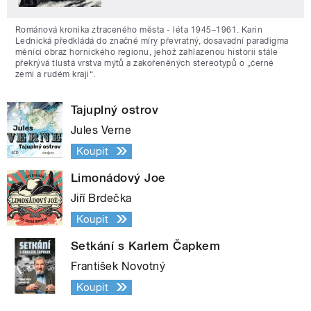
Románová kronika ztraceného města - léta 1945–1961. Karin
Lednická předkládá do značné míry převratný, dosavadní paradigma
měnící obraz hornického regionu, jehož zahlazenou historii stále
překrývá tlustá vrstva mýtů a zakořeněných stereotypů o „černé
zemi a rudém kraji“.
Tajuplný ostrov
Jules Verne
Koupit
Limonádový Joe
Jiří Brdečka
Koupit
Setkání s Karlem Čapkem
František Novotný
Koupit