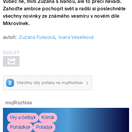
Vůbec ne, míní Zuzana s Ivanou, ale to přeci nevadí.
Zahoďte ambice pochopit svět a radši si poslechněte
všechny novinky ze známého vesmíru v novém díle
Mikrovlnek.
autoři:
Zuzana Fuksová
,
Ivana Veselková
Všechny díly pořadu na mujRozhlas
mujRozhlas
Hry a četby
Krimi
Pohádky
Pořady