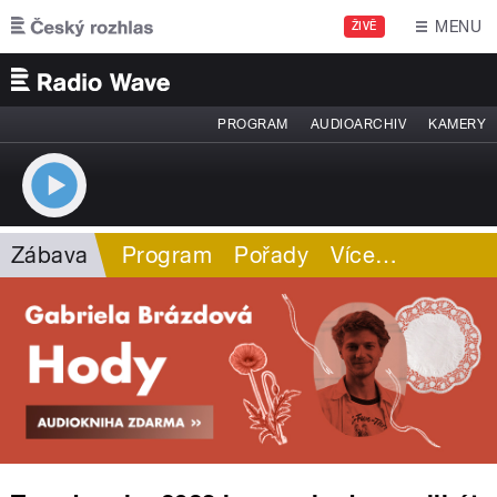
Přejít k hlavnímu obsahu
MENU
ŽIVĚ
PROGRAM
AUDIOARCHIV
KAMERY
Zábava
Program
Pořady
Více
…