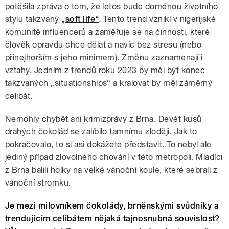
potěšila zpráva o tom, že letos bude doménou životního
stylu takzvaný
„soft life“
. Tento trend vznikl v nigerijské
komunitě influencerů a zaměřuje se na činnosti, které
člověk opravdu chce dělat a navíc bez stresu (nebo
přinejhorším s jeho minimem). Změnu zaznamenají i
vztahy. Jedním z trendů roku 2023 by měl být konec
takzvaných „situationships“ a kralovat by měl záměrný
celibát.
Nemohly chybět ani krimizprávy z Brna. Devět kusů
drahých čokolád se zalíbilo tamnímu zloději. Jak to
pokračovalo, to si asi dokážete představit. To nebyl ale
jediný případ zlovolného chování v této metropoli. Mladíci
z Brna balili holky na velké vánoční koule, které sebrali z
vánoční stromku.
Je mezi milovníkem čokolády, brněnskými svůdníky a
trendujícím celibátem nějaká tajnosnubná souvislost?