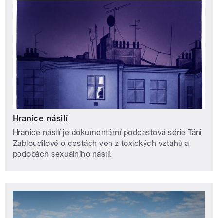
Hranice násilí
Hranice násilí je dokumentární podcastová série Táni
Zabloudilové o cestách ven z toxických vztahů a
podobách sexuálního násilí.