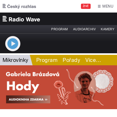
Přejít k hlavnímu obsahu
MENU
ŽIVĚ
PROGRAM
AUDIOARCHIV
KAMERY
Mikrovlnky
Program
Pořady
Více
…