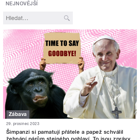
NEJNOVĚJŠÍ
Zábava
29. prosinec 2023
Šimpanzi si pamatují přátele a papež schválil
žehnání párům stejného pohlaví. To jsou zprávy