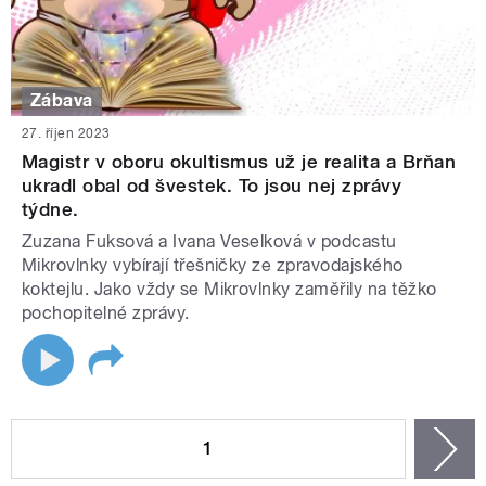
Zábava
27. říjen 2023
Magistr v oboru okultismus už je realita a Brňan
ukradl obal od švestek. To jsou nej zprávy
týdne.
Zuzana Fuksová a Ivana Veselková v podcastu
Mikrovlnky vybírají třešničky ze zpravodajského
koktejlu. Jako vždy se Mikrovlnky zaměřily na těžko
pochopitelné zprávy.
STRÁNKY
1
n