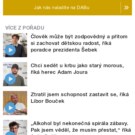
Jak nás naladíte na DABu
VÍCE Z POŘADU
Člověk může být zodpovědný a přitom
si zachovat dětskou radost, říká
poradce prezidenta Šebek
Chci sedět u krbu jako starý morous,
říká herec Adam Joura
Ztratil jsem schopnost zastavit se, říká
Libor Bouček
„Alkohol byl nekonečná spirála zábavy.
Pak jsem věděl, že musím přestat,“ říká