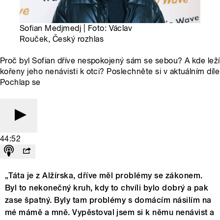
Sofian Medjmedj | Foto: Václav
Rouček, Český rozhlas
Proč byl Sofian dříve nespokojený sám se sebou? A kde leží
kořeny jeho nenávisti k otci? Poslechněte si v aktuálním díle
Pochlap se
44:52
„Táta je z Alžírska, dříve měl problémy se zákonem.
Byl to nekonečný kruh, kdy to chvíli bylo dobrý a pak
zase špatný. Byly tam problémy s domácím násilím na
mé mámě a mně. Vypěstoval jsem si k němu nenávist a