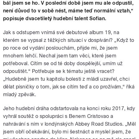
bál jsem se ho. V poslední době jsem mu ale odpustil,
není důvod to v sobě nést, máme teď normální vztah,“
popisuje dvacetiletý hudební talent Sofian.
Jak s odstupem vnímá své debutové album 19, na
kterém se vypsal z těžkých situací v dospívání? „Když to
po roce od vydání poslouchám, přijde mi, že jsem
mnohem lehčí. Nechal jsem tam věci, které jsem
potřeboval. Cítím se od té doby dospělejší, umím už
odpouštět.“ Potřebuje se k tématu ještě vracet?
„Hudebně jsem tu kapitolu bolesti z mládí uzavřel, chci
dělat písničky o tom, jak se cítím teď a co prožívám,
“
říká
mladý zpěvák.
Jeho hudební dráha odstartovala na konci roku 2017, kdy
vyhrál soutěž o spolupráci s Benem Cristovao a
nahrávání s ním v londýnských Abbey Road Studios. „Měl
jsem obří očekávání, bylo mi šestnáct a myslel jsem, že