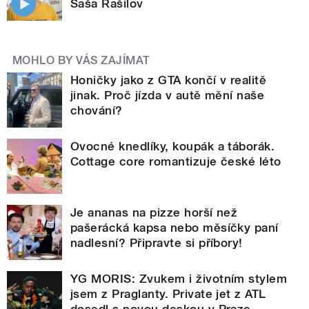
Saša Rašilov
MOHLO BY VÁS ZAJÍMAT
Honičky jako z GTA končí v realitě
jinak. Proč jízda v autě mění naše
chování?
Ovocné knedlíky, koupák a táborák.
Cottage core romantizuje české léto
Je ananas na pizze horší než
pašerácká kapsa nebo měsíčky paní
nadlesní? Připravte si příbory!
YG MORIS: Zvukem i životním stylem
jsem z Praglanty. Private jet z ATL
dosedl s novou deskou v Praze