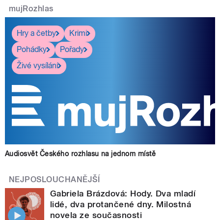
mujRozhlas
Hry a četby
Krimi
Pohádky
Pořady
Živé vysílání
Audiosvět Českého rozhlasu na jednom místě
NEJPOSLOUCHANĚJŠÍ
Gabriela Brázdová: Hody. Dva mladí
lidé, dva protančené dny. Milostná
novela ze současnosti