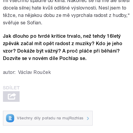
mi všechno spadne do klína. Nakonec se na mě ale snesl
docela silnej hate kvůli odlišné výslovnosti. Nesl jsem to
těžce, na nějakou dobu ze mě vyprchala radost z hudby,
“
svěřuje se Sofian.
Jak dlouho po tvrdé kritice trvalo, než tehdy 16letý
zpěvák začal mít opět radost z muziky? Kdo je jeho
vzor? Dokáže být vážný? A proč pláče při běhání?
Dozvíte se v novém díle Pochlap se.
autor:
Václav Rouček
Všechny díly pořadu na mujRozhlas