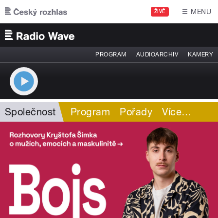
Přejít k hlavnímu obsahu
MENU
ŽIVĚ
PROGRAM
AUDIOARCHIV
KAMERY
Společnost
Program
Pořady
Více
…