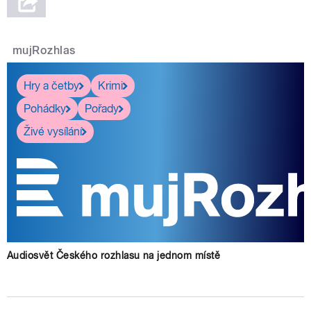
mujRozhlas
Hry a četby
Krimi
Pohádky
Pořady
Živé vysílání
Audiosvět Českého rozhlasu na jednom místě