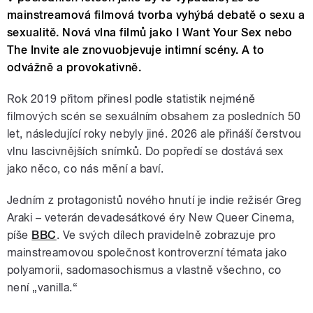
mainstreamová filmová tvorba vyhýbá debatě o sexu a
sexualitě. Nová vlna filmů jako I Want Your Sex nebo
The Invite ale znovuobjevuje intimní scény. A to
odvážně a provokativně.
Rok 2019 přitom přinesl podle statistik nejméně
filmových scén se sexuálním obsahem za posledních 50
let, následující roky nebyly jiné. 2026 ale přináší čerstvou
vlnu lascivnějších snímků. Do popředí se dostává sex
jako něco, co nás mění a baví.
Jedním z protagonistů nového hnutí je indie režisér Greg
Araki – veterán devadesátkové éry New Queer Cinema,
píše
BBC
. Ve svých dílech pravidelně zobrazuje pro
mainstreamovou společnost kontroverzní témata jako
polyamorii, sadomasochismus a vlastně všechno, co
není „vanilla.“