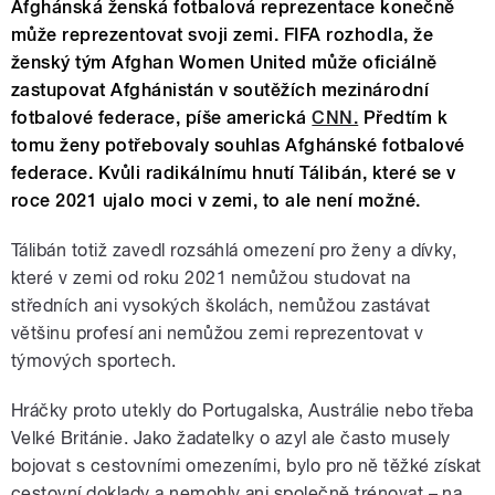
Afghánská ženská fotbalová reprezentace konečně
může reprezentovat svoji zemi. FIFA rozhodla, že
ženský tým Afghan Women United může oficiálně
zastupovat Afghánistán v soutěžích mezinárodní
fotbalové federace, píše americká
CNN.
Předtím k
tomu ženy potřebovaly souhlas Afghánské fotbalové
federace. Kvůli radikálnímu hnutí Tálibán, které se v
roce 2021 ujalo moci v zemi, to ale není možné.
Tálibán totiž zavedl rozsáhlá omezení pro ženy a dívky,
které v zemi od roku 2021 nemůžou studovat na
středních ani vysokých školách, nemůžou zastávat
většinu profesí ani nemůžou zemi reprezentovat v
týmových sportech.
Hráčky proto utekly do Portugalska, Austrálie nebo třeba
Velké Británie. Jako žadatelky o azyl ale často musely
bojovat s cestovními omezeními, bylo pro ně těžké získat
cestovní doklady a nemohly ani společně trénovat – na