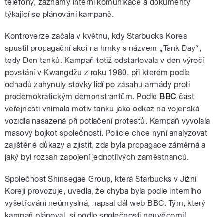
telefony, záznamy interní komunikace a dokumenty
týkající se plánování kampaně.
Kontroverze začala v květnu, kdy Starbucks Korea
spustil propagační akci na hrnky s názvem „Tank Day“,
tedy Den tanků. Kampaň totiž odstartovala v den výročí
povstání v Kwangdžu z roku 1980, při kterém podle
odhadů zahynuly stovky lidí po zásahu armády proti
prodemokratickým demonstrantům. Podle
BBC
část
veřejnosti vnímala motiv tanku jako odkaz na vojenská
vozidla nasazená při potlačení protestů. Kampaň vyvolala
masový bojkot společnosti. Policie chce nyní analyzovat
zajištěné důkazy a zjistit, zda byla propagace záměrná a
jaký byl rozsah zapojení jednotlivých zaměstnanců.
Společnost Shinsegae Group, která Starbucks v Jižní
Koreji provozuje, uvedla, že chyba byla podle interního
vyšetřování neúmyslná, napsal dál web BBC. Tým, který
kampaň plánoval, si podle společnosti neuvědomil