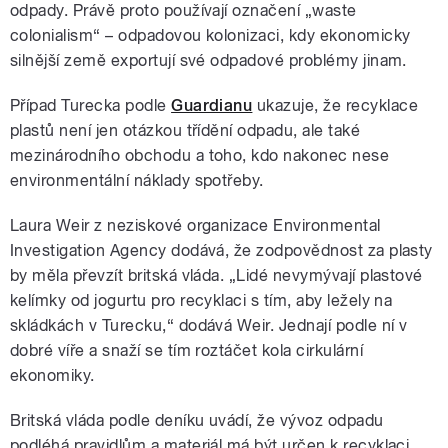
odpady. Právě proto používají označení „waste
colonialism“ – odpadovou kolonizaci, kdy ekonomicky
silnější země exportují své odpadové problémy jinam.
Případ Turecka podle
Guardianu
ukazuje, že recyklace
plastů není jen otázkou třídění odpadu, ale také
mezinárodního obchodu a toho, kdo nakonec nese
environmentální náklady spotřeby.
Laura Weir z neziskové organizace Environmental
Investigation Agency dodává, že zodpovědnost za plasty
by měla převzít britská vláda. „Lidé nevymývají plastové
kelímky od jogurtu pro recyklaci s tím, aby ležely na
skládkách v Turecku,“ dodává Weir. Jednají podle ní v
dobré víře a snaží se tím roztáčet kola cirkulární
ekonomiky.
Britská vláda podle deníku uvádí, že vývoz odpadu
podléhá pravidlům a materiál má být určen k recyklaci.