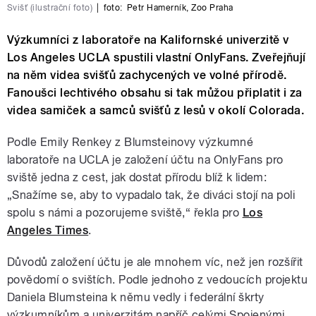
Svišť (ilustrační foto)
|
foto:
Petr Hamerník
,
Zoo Praha
Výzkumníci z laboratoře na Kalifornské univerzitě v
Los Angeles UCLA spustili vlastní OnlyFans. Zveřejňují
na něm videa svišťů zachycených ve volné přírodě.
Fanoušci lechtivého obsahu si tak můžou připlatit i za
videa samiček a samců svišťů z lesů v okolí Colorada.
Podle Emily Renkey z Blumsteinovy výzkumné
laboratoře na UCLA je založení účtu na OnlyFans pro
sviště jedna z cest, jak dostat přírodu blíž k lidem:
„Snažíme se, aby to vypadalo tak, že diváci stojí na poli
spolu s námi a pozorujeme sviště,“ řekla pro
Los
Angeles Times
.
Důvodů založení účtu je ale mnohem víc, než jen rozšířit
povědomí o svištích. Podle jednoho z vedoucích projektu
Daniela Blumsteina k němu vedly i federální škrty
výzkumníkům a univerzitám napříč celými Spojenými