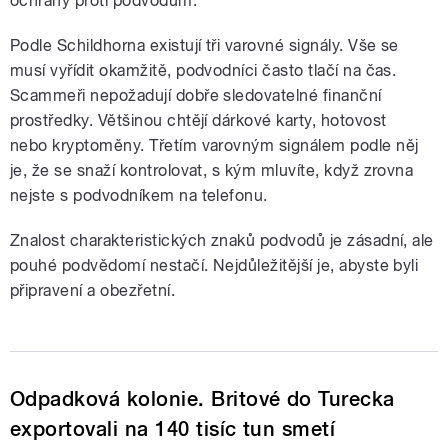
ochrany proti podvodům.
Podle Schildhorna existují tři varovné signály. Vše se
musí vyřídit okamžitě, podvodníci často tlačí na čas.
Scammeři nepožadují dobře sledovatelné finanční
prostředky. Většinou chtějí dárkové karty, hotovost
nebo kryptoměny. Třetím varovným signálem podle něj
je, že se snaží kontrolovat, s kým mluvíte, když zrovna
nejste s podvodníkem na telefonu.
Znalost charakteristických znaků podvodů je zásadní, ale
pouhé podvědomí nestačí. Nejdůležitější je, abyste byli
připravení a obezřetní.
Odpadková kolonie. Britové do Turecka
exportovali na 140 tisíc tun smetí