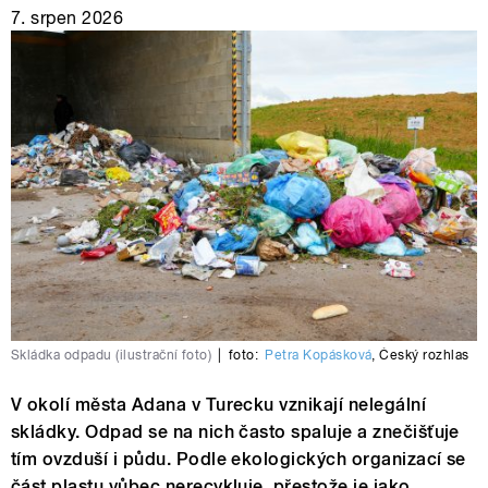
7. srpen 2026
Skládka odpadu (ilustrační foto)
|
foto:
Petra Kopásková
,
Český rozhlas
V okolí města Adana v Turecku vznikají nelegální
skládky. Odpad se na nich často spaluje a znečišťuje
tím ovzduší i půdu. Podle ekologických organizací se
část plastu vůbec nerecykluje, přestože je jako