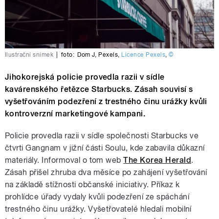
Ilustrační snímek
|
foto:
Dom J
,
Pexels
,
Licence Pexels
,
©
Jihokorejská policie provedla razii v sídle
kavárenského řetězce Starbucks. Zásah souvisí s
vyšetřováním podezření z trestného činu urážky kvůli
kontroverzní marketingové kampani.
Policie provedla razii v sídle společnosti Starbucks ve
čtvrti Gangnam v jižní části Soulu, kde zabavila důkazní
materiály. Informoval o tom web
The Korea Herald
.
Zásah přišel zhruba dva měsíce po zahájení vyšetřování
na základě stížnosti občanské iniciativy. Příkaz k
prohlídce úřady vydaly kvůli podezření ze spáchání
trestného činu urážky. Vyšetřovatelé hledali mobilní