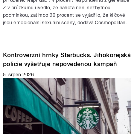
přirozené. Například 74 procent respondentů z generace
Z v průzkumu uvedlo, že nahota není nezbytnou
podmínkou, zatímco 90 procent se vyjádřilo, že klíčové
jsou emocionální sexuální scény, dodává Cosmopolitan.
Kontroverzní hrnky Starbucks. Jihokorejská
policie vyšetřuje nepovedenou kampaň
5. srpen 2026