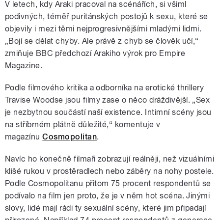
V letech, kdy Araki pracoval na scénářích, si všiml
podivných, téměř puritánských postojů k sexu, které se
objevily i mezi těmi nejprogresivnějšími mladými lidmi.
„Bojí se dělat chyby. Ale právě z chyb se člověk učí,“
zmiňuje BBC předchozí Arakiho výrok pro Empire
Magazine.
Podle filmového kritika a odborníka na erotické thrillery
Travise Woodse jsou filmy zase o něco dráždivější. „Sex
je nezbytnou součástí naší existence. Intimní scény jsou
na stříbrném plátně důležité,
“ komentuje v
magazínu
Cosmopolitan
.
Navíc ho konečně filmaři zobrazují reálněji, než vizuálními
klišé rukou v prostěradlech nebo záběry na nohy postele.
Podle Cosmopolitanu přitom 75 procent respondentů se
podívalo na film jen proto, že je v něm hot scéna. Jinými
slovy, lidé mají rádi ty sexuální scény, které jim připadají