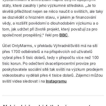
státy, které zasáhly i jeho výzkumné středisko. „Je to
skvělá příležitost nejen se něco naučit o svištích, ale taky
se dozvědět o hrozném stavu, v jakém je financování
vědy, a rozšířit povědomí o dlouhodobém výzkumu a o
tom, jak udržet při životě projekt, který považují za pro
společnost prospěšný,“ řekl pro
BBC
.
Účet OnlyMarms, v překladu VýhradněSvišti má na síti
přes 1700 odběratelů a na příspěvcích od uživatelů
vybral přes 5 tisíc dolarů, tedy v přepočtu více než 100
tisíc korun. Po odečtení dvacetiprocentní provize pro
poskytovatele sociální sítě tak svišti na výzkum prodejem
videoobsahu vydělali přes 4 tisíce dolarů. Zájemci můžou
sviští videa sledovat i na
Instagramu