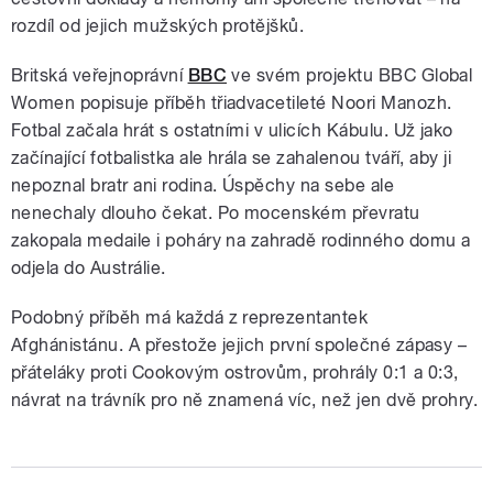
rozdíl od jejich mužských protějšků.
Britská veřejnoprávní
BBC
ve svém projektu BBC Global
Women popisuje příběh třiadvacetileté Noori Manozh.
Fotbal začala hrát s ostatními v ulicích Kábulu. Už jako
začínající fotbalistka ale hrála se zahalenou tváří, aby ji
nepoznal bratr ani rodina. Úspěchy na sebe ale
nenechaly dlouho čekat. Po mocenském převratu
zakopala medaile i poháry na zahradě rodinného domu a
odjela do Austrálie.
Podobný příběh má každá z reprezentantek
Afghánistánu. A přestože jejich první společné zápasy –
přáteláky proti Cookovým ostrovům, prohrály 0:1 a 0:3,
návrat na trávník pro ně znamená víc, než jen dvě prohry.