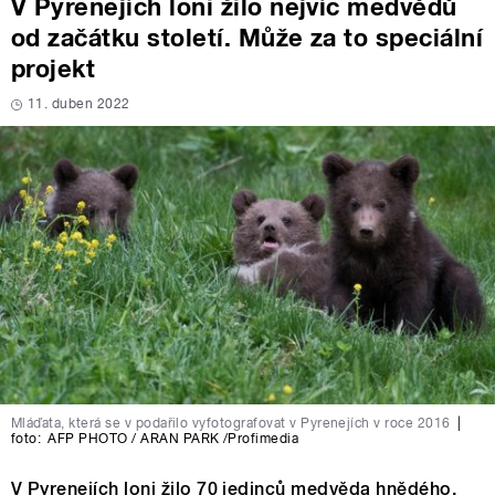
V Pyrenejích loni žilo nejvíc medvědů
od začátku století. Může za to speciální
projekt
11. duben 2022
Mláďata, která se v podařilo vyfotografovat v Pyrenejích v roce 2016
|
foto:
AFP PHOTO / ARAN PARK /Profimedia
V Pyrenejích loni žilo 70 jedinců medvěda hnědého.