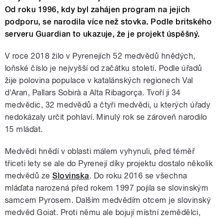
Od roku 1996, kdy byl zahájen program na jejich
podporu, se narodila více než stovka. Podle britského
serveru Guardian to ukazuje, že je projekt úspěšný.
V roce 2018 žilo v Pyrenejích 52 medvědů hnědých,
loňské číslo je nejvyšší od začátku století. Podle úřadů
žije polovina populace v katalánských regionech Val
d'Aran, Pallars Sobirà a Alta Ribagorça. Tvoří ji 34
medvědic, 32 medvědů a čtyři medvědi, u kterých úřady
nedokázaly určit pohlaví. Minulý rok se zároveň narodilo
15 mláďat.
Medvědi hnědí v oblasti málem vyhynuli, před téměř
třiceti lety se ale do Pyrenejí díky projektu dostalo několik
medvědů ze
Slovinska
. Do roku 2016 se všechna
mláďata narozená před rokem 1997 pojila se slovinským
samcem Pyrosem. Dalším medvědím otcem je slovinský
medvěd Goiat. Proti němu ale bojují místní zemědělci,