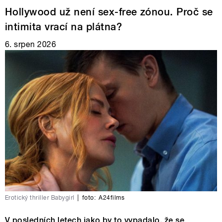
Hollywood už není sex-free zónou. Proč se
intimita vrací na plátna?
6. srpen 2026
Erotický thriller Babygirl
|
foto:
A24films
V posledních letech jako by to vypadalo, že se