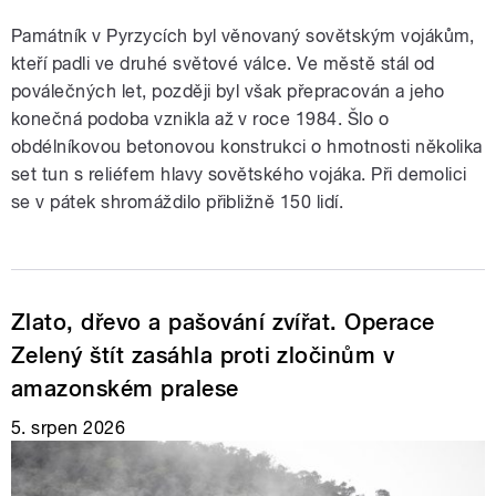
Památník v Pyrzycích byl věnovaný sovětským vojákům,
kteří padli ve druhé světové válce. Ve městě stál od
poválečných let, později byl však přepracován a jeho
konečná podoba vznikla až v roce 1984. Šlo o
obdélníkovou betonovou konstrukci o hmotnosti několika
set tun s reliéfem hlavy sovětského vojáka. Při demolici
se v pátek shromáždilo přibližně 150 lidí.
Zlato, dřevo a pašování zvířat. Operace
Zelený štít zasáhla proti zločinům v
amazonském pralese
5. srpen 2026