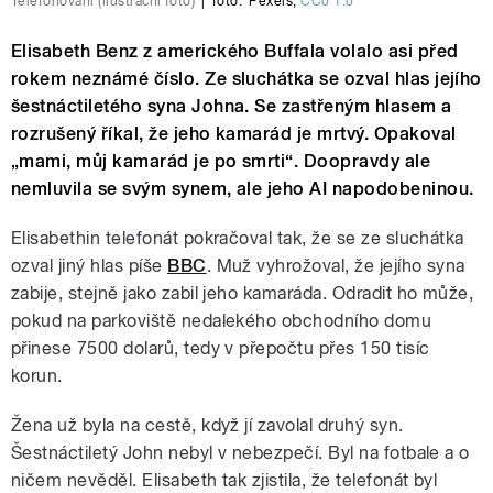
Telefonování (ilustrační foto)
|
foto:
Pexels
,
CC0 1.0
Elisabeth Benz z amerického Buffala volalo asi před
rokem neznámé číslo. Ze sluchátka se ozval hlas jejího
šestnáctiletého syna Johna. Se zastřeným hlasem a
rozrušený říkal, že jeho kamarád je mrtvý. Opakoval
„mami, můj kamarád je po smrti“. Doopravdy ale
nemluvila se svým synem, ale jeho AI napodobeninou.
Elisabethin telefonát pokračoval tak, že se ze sluchátka
ozval jiný hlas píše
BBC
. Muž vyhrožoval, že jejího syna
zabije, stejně jako zabil jeho kamaráda. Odradit ho může,
pokud na parkoviště nedalekého obchodního domu
přinese 7500 dolarů, tedy v přepočtu přes 150 tisíc
korun.
Žena už byla na cestě, když jí zavolal druhý syn.
Šestnáctiletý John nebyl v nebezpečí. Byl na fotbale a o
ničem nevěděl. Elisabeth tak zjistila, že telefonát byl