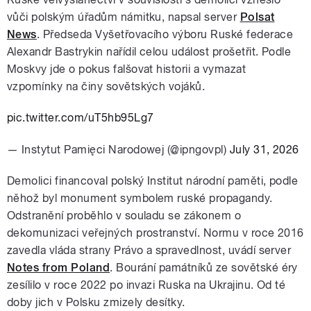
vůči polským úřadům námitku, napsal server
Polsat
News
. Předseda Vyšetřovacího výboru Ruské federace
Alexandr Bastrykin nařídil celou událost prošetřit. Podle
Moskvy jde o pokus falšovat historii a vymazat
vzpomínky na činy sovětských vojáků.
pic.twitter.com/uT5hb95Lg7
— Instytut Pamięci Narodowej (@ipngovpl)
July 31, 2026
Demolici financoval polský Institut národní paměti, podle
něhož byl monument symbolem ruské propagandy.
Odstranění proběhlo v souladu se zákonem o
dekomunizaci veřejných prostranství. Normu v roce 2016
zavedla vláda strany Právo a spravedlnost, uvádí server
Notes from Poland
. Bourání památníků ze sovětské éry
zesílilo v roce 2022 po invazi Ruska na Ukrajinu. Od té
doby jich v Polsku zmizely desítky.