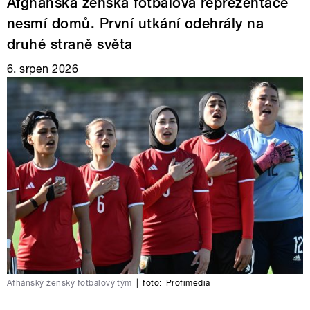
Afghánská ženská fotbalová reprezentace
nesmí domů. První utkání odehrály na
druhé straně světa
6. srpen 2026
Afhánský ženský fotbalový tým
|
foto:
Profimedia