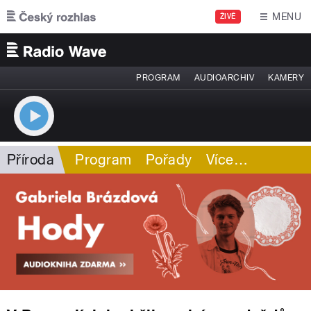
Přejít k hlavnímu obsahu
MENU
ŽIVĚ
PROGRAM
AUDIOARCHIV
KAMERY
Příroda
Program
Pořady
Více
…