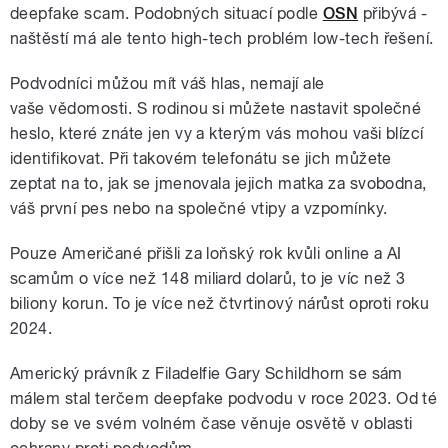
deepfake scam. Podobných situací podle
OSN
přibývá -
naštěstí má ale tento high-tech problém low-tech řešení.
Podvodníci můžou mít váš hlas, nemají ale
vaše vědomosti. S rodinou si můžete nastavit společné
heslo, které znáte jen vy a kterým vás mohou vaši blízcí
identifikovat. Při takovém telefonátu se jich můžete
zeptat na to, jak se jmenovala jejich matka za svobodna,
váš první pes nebo na společné vtipy a vzpomínky.
Pouze Američané přišli za loňský rok kvůli online a AI
scamům o více než 148 miliard dolarů, to je víc než 3
biliony korun. To je více než čtvrtinový nárůst oproti roku
2024.
Americký právník z Filadelfie Gary Schildhorn se sám
málem stal terčem deepfake podvodu v roce 2023. Od té
doby se ve svém volném čase věnuje osvětě v oblasti