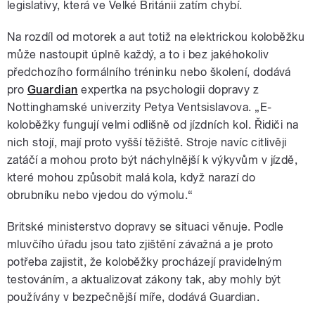
legislativy, která ve Velké Británii zatím chybí.
Na rozdíl od motorek a aut totiž na elektrickou koloběžku
může nastoupit úplně každý, a to i bez jakéhokoliv
předchozího formálního tréninku nebo školení, dodává
pro
Guardian
expertka na psychologii dopravy z
Nottinghamské univerzity Petya Ventsislavova. „E-
koloběžky fungují velmi odlišně od jízdních kol. Řidiči na
nich stojí, mají proto vyšší těžiště. Stroje navíc citlivěji
zatáčí a mohou proto být náchylnější k výkyvům v jízdě,
které mohou způsobit malá kola, když narazí do
obrubníku nebo vjedou do výmolu.“
Britské ministerstvo dopravy se situaci věnuje. Podle
mluvčího úřadu jsou tato zjištění závažná a je proto
potřeba zajistit, že koloběžky procházejí pravidelným
testováním, a aktualizovat zákony tak, aby mohly být
používány v bezpečnější míře, dodává Guardian.