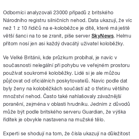
Odborníci analyzovali 23000 případů z britského
Národního registru silničních nehod. Data ukazují, že víc
než 1 z 10 řidičů na e-koloběžce je dítě, které má ještě
větší šanci na to se zranit, píše server
SkyNews
. Helmu
přitom nosí jen asi každý dvacátý uživatel koloběžky.
Ve Velké Británii, kde průzkum probíhal, je navíc v
současnosti nelegální při pohybu ve veřejném prostoru
používat soukromé koloběžky. Lidé si je ale můžou
půjčovat od oficiálních poskytovatelů. Navíc podle dat
byly ženy na koloběžkách součástí až o třetinu většího
množství nehod. Často také nahlašovaly závažnější
poranění, zejména v oblasti hrudníku. Jedním z důvodů
může být podle britského serveru Guardian, že výška
řídítek je obvykle nastavena na mužské tělo.
Experti se shodují na tom, že čísla ukazují na důležitost