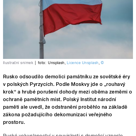
Ilustrační snímek
|
foto:
Unsplash
,
Licence Unsplash
,
©
Rusko odsoudilo demolici památníku ze sovětské éry
v polských Pyrzycích. Podle Moskvy jde o „rouhavý
krok“ a hrubé porušení dohody mezi oběma zeměmi o
ochraně pamětních míst. Polský Institut národní
paměti ale uvedl, že odstranění proběhlo na základě
zákona požadujícího dekomunizaci veřejného
prostoru.
Ruské velvyslanectví v souvislosti s demolicí vzneslo