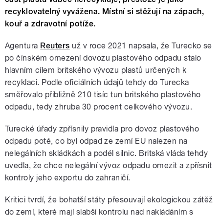
recyklovatelný vyvážena. Místní si stěžují na zápach,
kouř a zdravotní potíže.
Agentura
Reuters
už v roce 2021 napsala, že Turecko se
po čínském omezení dovozu plastového odpadu stalo
hlavním cílem britského vývozu plastů určených k
recyklaci. Podle oficiálních údajů tehdy do Turecka
směřovalo přibližně 210 tisíc tun britského plastového
odpadu, tedy zhruba 30 procent celkového vývozu.
Turecké úřady zpřísnily pravidla pro dovoz plastového
odpadu poté, co byl odpad ze zemí EU nalezen na
nelegálních skládkách a podél silnic. Britská vláda tehdy
uvedla, že chce nelegální vývoz odpadu omezit a zpřísnit
kontroly jeho exportu do zahraničí.
Kritici tvrdí, že bohatší státy přesouvají ekologickou zátěž
do zemí, které mají slabší kontrolu nad nakládáním s