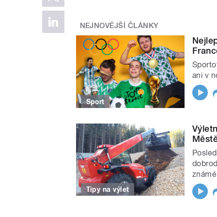
NEJNOVĚJŠÍ ČLÁNKY
Nejle
Franc
Sporto
ani v 
Sport
Výlet
Městě
Posled
dobrod
známé 
Tipy na výlet