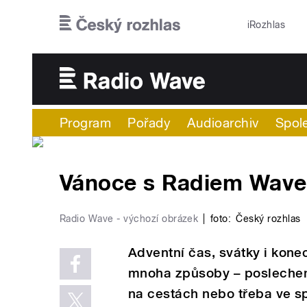
Přejít k hlavnímu obsahu
iRozhlas
Program
Pořady
Audioarchiv
Spol
Vánoce s Radiem Wave
Radio Wave - výchozí obrázek
|
foto:
Český rozhlas
Adventní čas, svátky i kone
mnoha způsoby – posleche
na cestách nebo třeba ve sp