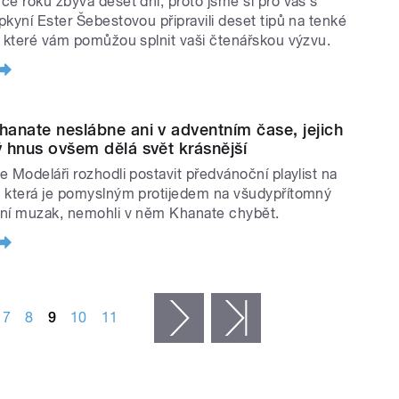
ce roku zbývá deset dní, proto jsme si pro vás s
pkyní Ester Šebestovou připravili deset tipů na tenké
, které vám pomůžou splnit vaši čtenářskou výzvu.
Khanate neslábne ani v adventním čase, jejich
vý hnus ovšem dělá svět krásnější
e Modeláři rozhodli postavit předvánoční playlist na
 která je pomyslným protijedem na všudypřítomný
ní muzak, nemohli v něm Khanate chybět.
7
8
9
10
11
následující ›
poslední »