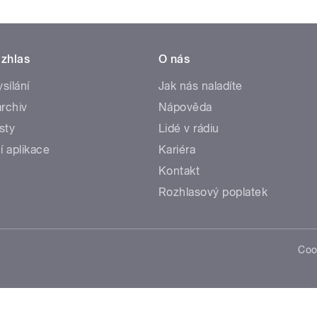
zhlas
O nás
ysílání
Jak nás naladíte
rchiv
Nápověda
sty
Lidé v rádiu
í aplikace
Kariéra
Kontakt
Rozhlasový poplatek
Coo