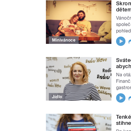
Skrom
dětem
Vánočn
společ
pohled
Minivánoce
Sváte
abych
Na otáz
Finanč
gastron
Jídlo
Tenké
stihn