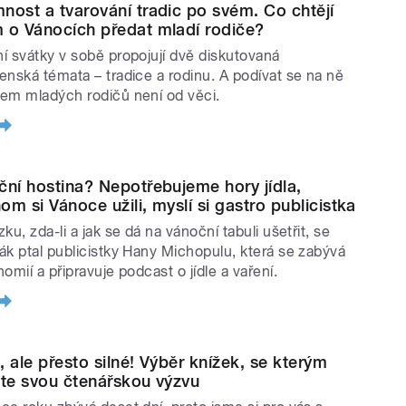
nost a tvarování tradic po svém. Co chtějí
 o Vánocích předat mladí rodiče?
í svátky v sobě propojují dvě diskutovaná
enská témata – tradice a rodinu. A podívat se na ně
em mladých rodičů není od věci.
ční hostina? Nepotřebujeme hory jídla,
om si Vánoce užili, myslí si gastro publicistka
ku, zda-li a jak se dá na vánoční tabuli ušetřit, se
ák ptal publicistky Hany Michopulu, která se zabývá
omií a připravuje podcast o jídle a vaření.
, ale přesto silné! Výběr knížek, se kterým
ete svou čtenářskou výzvu