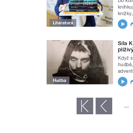
Do kon
knihku
knížky
Literatura
Síla 
plíži
Když s
hudbě,
advent
Hudba
STRÁNKY
…
« první
‹ předchozí