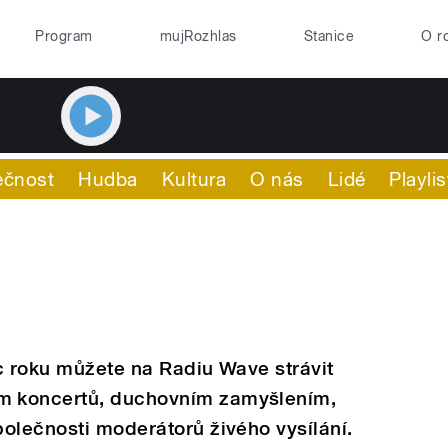
Program
mujRozhlas
Stanice
O r
ečnost
Hudba
Kultura
O nás
Lidé
Playlis
c roku můžete na Radiu Wave strávit
m koncertů, duchovním zamyšlením,
olečnosti moderátorů živého vysílání.