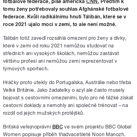
fotbalové federace, píše americká
CNN.
Předtím k
tomu ženy potřebovaly souhlas Afghánské fotbalové
federace. Kvůli radikálnímu hnutí Tálibán, které se v
roce 2021 ujalo moci v zemi, to ale není možné.
Tálibán totiž zavedl rozsáhlá omezení pro ženy a dívky,
které v zemi od roku 2021 nemůžou studovat na
středních ani vysokých školách, nemůžou zastávat
většinu profesí ani nemůžou zemi reprezentovat v
týmových sportech.
Hráčky proto utekly do Portugalska, Austrálie nebo třeba
Velké Británie. Jako žadatelky o azyl ale často musely
bojovat s cestovními omezeními, bylo pro ně těžké získat
cestovní doklady a nemohly ani společně trénovat – na
rozdíl od jejich mužských protějšků.
Britská veřejnoprávní
BBC
ve svém projektu BBC Global
Women popisuje příběh třiadvacetileté Noori Manozh.