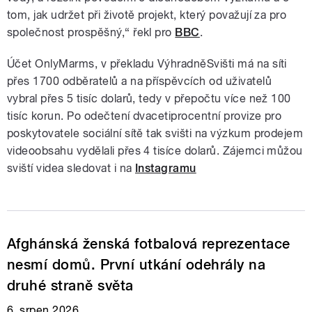
tom, jak udržet při životě projekt, který považují za pro
společnost prospěšný,“ řekl pro
BBC
.
Účet OnlyMarms, v překladu VýhradněSvišti má na síti
přes 1700 odběratelů a na příspěvcích od uživatelů
vybral přes 5 tisíc dolarů, tedy v přepočtu více než 100
tisíc korun. Po odečtení dvacetiprocentní provize pro
poskytovatele sociální sítě tak svišti na výzkum prodejem
videoobsahu vydělali přes 4 tisíce dolarů. Zájemci můžou
sviští videa sledovat i na
Instagramu
Afghánská ženská fotbalová reprezentace
nesmí domů. První utkání odehrály na
druhé straně světa
6. srpen 2026