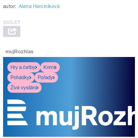
autor:
Alena Harciníková
mujRozhlas
Hry a četby
Krimi
Pohádky
Pořady
Živé vysílání