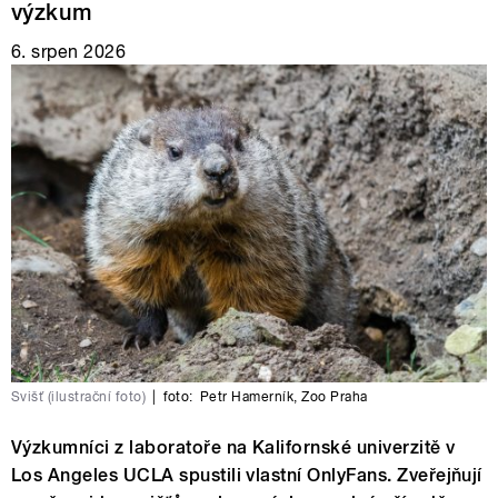
výzkum
6. srpen 2026
Svišť (ilustrační foto)
|
foto:
Petr Hamerník
,
Zoo Praha
Výzkumníci z laboratoře na Kalifornské univerzitě v
Los Angeles UCLA spustili vlastní OnlyFans. Zveřejňují