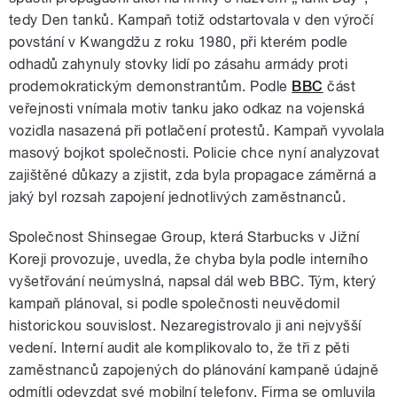
tedy Den tanků. Kampaň totiž odstartovala v den výročí
povstání v Kwangdžu z roku 1980, při kterém podle
odhadů zahynuly stovky lidí po zásahu armády proti
prodemokratickým demonstrantům. Podle
BBC
část
veřejnosti vnímala motiv tanku jako odkaz na vojenská
vozidla nasazená při potlačení protestů. Kampaň vyvolala
masový bojkot společnosti. Policie chce nyní analyzovat
zajištěné důkazy a zjistit, zda byla propagace záměrná a
jaký byl rozsah zapojení jednotlivých zaměstnanců.
Společnost Shinsegae Group, která Starbucks v Jižní
Koreji provozuje, uvedla, že chyba byla podle interního
vyšetřování neúmyslná, napsal dál web BBC. Tým, který
kampaň plánoval, si podle společnosti neuvědomil
historickou souvislost. Nezaregistrovalo ji ani nejvyšší
vedení. Interní audit ale komplikovalo to, že tři z pěti
zaměstnanců zapojených do plánování kampaně údajně
odmítli odevzdat své mobilní telefony. Firma se omluvila