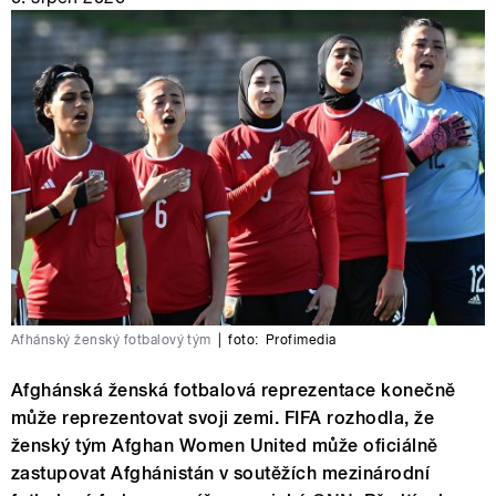
Afhánský ženský fotbalový tým
|
foto:
Profimedia
Afghánská ženská fotbalová reprezentace konečně
může reprezentovat svoji zemi. FIFA rozhodla, že
ženský tým Afghan Women United může oficiálně
zastupovat Afghánistán v soutěžích mezinárodní