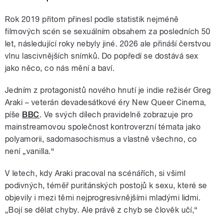
Rok 2019 přitom přinesl podle statistik nejméně
filmových scén se sexuálním obsahem za posledních 50
let, následující roky nebyly jiné. 2026 ale přináší čerstvou
vlnu lascivnějších snímků. Do popředí se dostává sex
jako něco, co nás mění a baví.
Jedním z protagonistů nového hnutí je indie režisér Greg
Araki – veterán devadesátkové éry New Queer Cinema,
píše
BBC
. Ve svých dílech pravidelně zobrazuje pro
mainstreamovou společnost kontroverzní témata jako
polyamorii, sadomasochismus a vlastně všechno, co
není „vanilla.“
V letech, kdy Araki pracoval na scénářích, si všiml
podivných, téměř puritánských postojů k sexu, které se
objevily i mezi těmi nejprogresivnějšími mladými lidmi.
„Bojí se dělat chyby. Ale právě z chyb se člověk učí,“