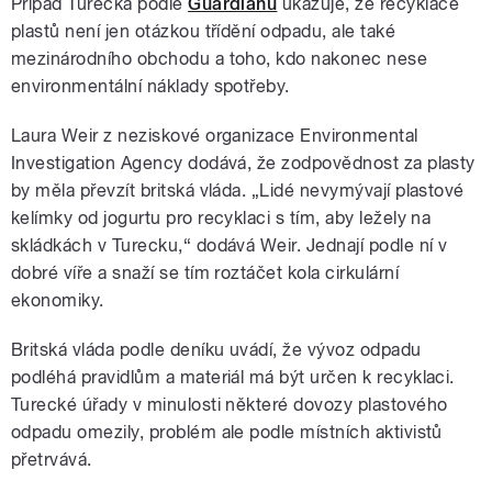
Případ Turecka podle
Guardianu
ukazuje, že recyklace
plastů není jen otázkou třídění odpadu, ale také
mezinárodního obchodu a toho, kdo nakonec nese
environmentální náklady spotřeby.
Laura Weir z neziskové organizace Environmental
Investigation Agency dodává, že zodpovědnost za plasty
by měla převzít britská vláda. „Lidé nevymývají plastové
kelímky od jogurtu pro recyklaci s tím, aby ležely na
skládkách v Turecku,“ dodává Weir. Jednají podle ní v
dobré víře a snaží se tím roztáčet kola cirkulární
ekonomiky.
Britská vláda podle deníku uvádí, že vývoz odpadu
podléhá pravidlům a materiál má být určen k recyklaci.
Turecké úřady v minulosti některé dovozy plastového
odpadu omezily, problém ale podle místních aktivistů
přetrvává.