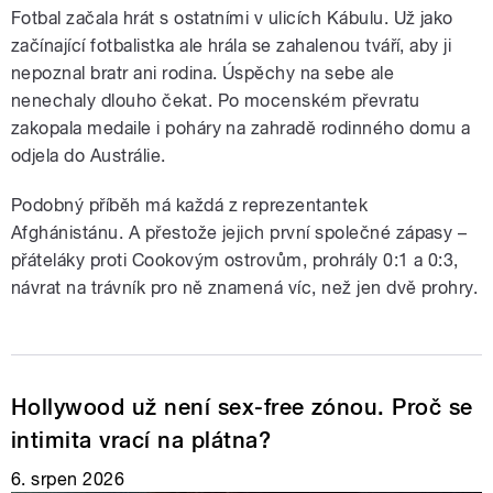
Fotbal začala hrát s ostatními v ulicích Kábulu. Už jako
začínající fotbalistka ale hrála se zahalenou tváří, aby ji
nepoznal bratr ani rodina. Úspěchy na sebe ale
nenechaly dlouho čekat. Po mocenském převratu
zakopala medaile i poháry na zahradě rodinného domu a
odjela do Austrálie.
Podobný příběh má každá z reprezentantek
Afghánistánu. A přestože jejich první společné zápasy –
přáteláky proti Cookovým ostrovům, prohrály 0:1 a 0:3,
návrat na trávník pro ně znamená víc, než jen dvě prohry.
Hollywood už není sex-free zónou. Proč se
intimita vrací na plátna?
6. srpen 2026