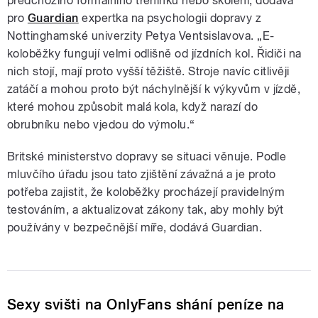
předchozího formálního tréninku nebo školení, dodává
pro
Guardian
expertka na psychologii dopravy z
Nottinghamské univerzity Petya Ventsislavova. „E-
koloběžky fungují velmi odlišně od jízdních kol. Řidiči na
nich stojí, mají proto vyšší těžiště. Stroje navíc citlivěji
zatáčí a mohou proto být náchylnější k výkyvům v jízdě,
které mohou způsobit malá kola, když narazí do
obrubníku nebo vjedou do výmolu.“
Britské ministerstvo dopravy se situaci věnuje. Podle
mluvčího úřadu jsou tato zjištění závažná a je proto
potřeba zajistit, že koloběžky procházejí pravidelným
testováním, a aktualizovat zákony tak, aby mohly být
používány v bezpečnější míře, dodává Guardian.
Sexy svišti na OnlyFans shání peníze na