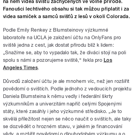
na něm videa svišťů zachycených ve volné přírodě.
Fanoušci lechtivého obsahu si tak můžou připlatit i za
videa samiček a samců svišťů z lesů v okolí Colorada.
Podle Emily Renkey z Blumsteinovy výzkumné
laboratoře na UCLA je založení účtu na OnlyFans pro
sviště jedna z cest, jak dostat přírodu blíž k lidem:
„Snažíme se, aby to vypadalo tak, že diváci stojí na poli
spolu s námi a pozorujeme sviště,“ řekla pro
Los
Angeles Times
.
Důvodů založení účtu je ale mnohem víc, než jen rozšířit
povědomí o svištích. Podle jednoho z vedoucích projektu
Daniela Blumsteina k němu vedly i federální škrty
výzkumníkům a univerzitám napříč celými Spojenými
státy, které zasáhly i jeho výzkumné středisko. „Je to
skvělá příležitost nejen se něco naučit o svištích, ale taky
se dozvědět o hrozném stavu, v jakém je financování
vědy, a rozšířit povědomí o dlouhodobém výzkumu a o