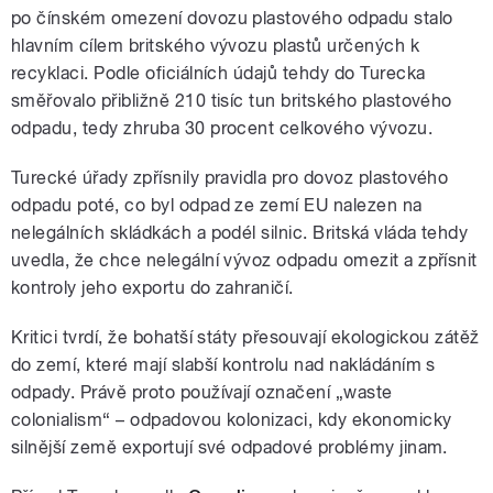
po čínském omezení dovozu plastového odpadu stalo
hlavním cílem britského vývozu plastů určených k
recyklaci. Podle oficiálních údajů tehdy do Turecka
směřovalo přibližně 210 tisíc tun britského plastového
odpadu, tedy zhruba 30 procent celkového vývozu.
Turecké úřady zpřísnily pravidla pro dovoz plastového
odpadu poté, co byl odpad ze zemí EU nalezen na
nelegálních skládkách a podél silnic. Britská vláda tehdy
uvedla, že chce nelegální vývoz odpadu omezit a zpřísnit
kontroly jeho exportu do zahraničí.
Kritici tvrdí, že bohatší státy přesouvají ekologickou zátěž
do zemí, které mají slabší kontrolu nad nakládáním s
odpady. Právě proto používají označení „waste
colonialism“ – odpadovou kolonizaci, kdy ekonomicky
silnější země exportují své odpadové problémy jinam.