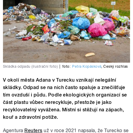
Skládka odpadu (ilustrační foto)
|
foto:
Petra Kopásková
,
Český rozhlas
V okolí města Adana v Turecku vznikají nelegální
skládky. Odpad se na nich často spaluje a znečišťuje
tím ovzduší i půdu. Podle ekologických organizací se
část plastu vůbec nerecykluje, přestože je jako
recyklovatelný vyvážena. Místní si stěžují na zápach,
kouř a zdravotní potíže.
Agentura
Reuters
už v roce 2021 napsala, že Turecko se