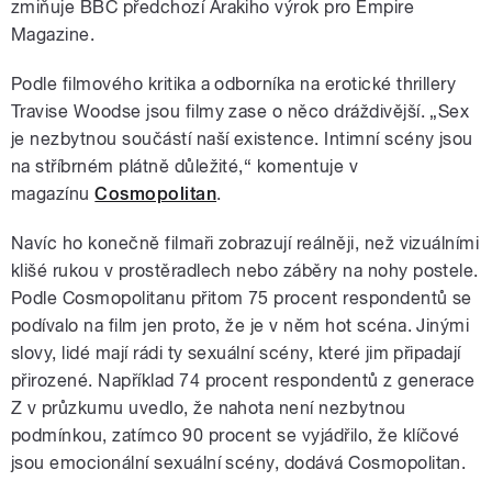
zmiňuje BBC předchozí Arakiho výrok pro Empire
Magazine.
Podle filmového kritika a odborníka na erotické thrillery
Travise Woodse jsou filmy zase o něco dráždivější. „Sex
je nezbytnou součástí naší existence. Intimní scény jsou
na stříbrném plátně důležité,
“ komentuje v
magazínu
Cosmopolitan
.
Navíc ho konečně filmaři zobrazují reálněji, než vizuálními
klišé rukou v prostěradlech nebo záběry na nohy postele.
Podle Cosmopolitanu přitom 75 procent respondentů se
podívalo na film jen proto, že je v něm hot scéna. Jinými
slovy, lidé mají rádi ty sexuální scény, které jim připadají
přirozené. Například 74 procent respondentů z generace
Z v průzkumu uvedlo, že nahota není nezbytnou
podmínkou, zatímco 90 procent se vyjádřilo, že klíčové
jsou emocionální sexuální scény, dodává Cosmopolitan.