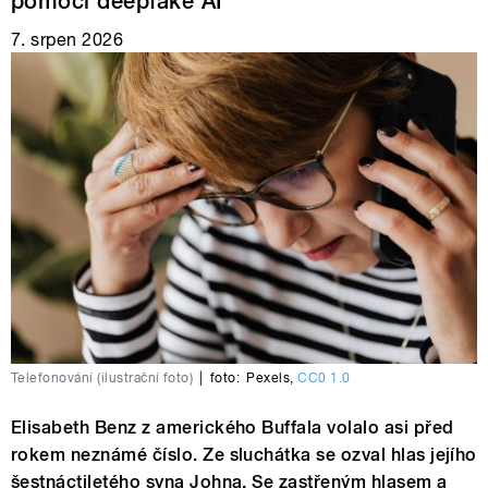
pomoci deepfake AI
7. srpen 2026
Telefonování (ilustrační foto)
|
foto:
Pexels
,
CC0 1.0
Elisabeth Benz z amerického Buffala volalo asi před
rokem neznámé číslo. Ze sluchátka se ozval hlas jejího
šestnáctiletého syna Johna. Se zastřeným hlasem a