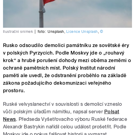
Ilustrační snímek
|
foto:
Unsplash
,
Licence Unsplash
,
©
Rusko odsoudilo demolici památníku ze sovětské éry
v polských Pyrzycích. Podle Moskvy jde o „rouhavý
krok“ a hrubé porušení dohody mezi oběma zeměmi o
ochraně pamětních míst. Polský Institut národní
paměti ale uvedl, že odstranění proběhlo na základě
zákona požadujícího dekomunizaci veřejného
prostoru.
Ruské velvyslanectví v souvislosti s demolicí vzneslo
vůči polským úřadům námitku, napsal server
Polsat
News
. Předseda Vyšetřovacího výboru Ruské federace
Alexandr Bastrykin nařídil celou událost prošetřit. Podle
Moskvy jde o pokus falšovat historii a vymazat