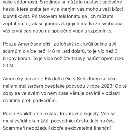
vaše vědomosti. S rodinou si můžete nastavit společné
heslo, které znáte jen vy a kterým vás mohou vaši blízcí
identifikovat. Při takovém telefonátu se jich můžete
zeptat na to, jak se jmenovala jejich matka za svobodna,
váš první pes nebo na společné vtipy a vzpomínky.
Pouze Američané přišli za loňský rok kvůli online a AI
scamům o více než 148 miliard dolarů, to je víc než 3
biliony korun. To je více než čtvrtinový nárůst oproti roku
2024.
Americký právník z Filadelfie Gary Schildhorn se sám
málem stal terčem deepfake podvodu v roce 2023. Od té
doby se ve svém volném čase věnuje osvětě v oblasti
ochrany proti podvodům.
Podle Schildhorna existují tři varovné signály. Vše se
musí vyřídit okamžitě, podvodníci často tlačí na čas.
Scammeři nepožadují dobře sledovatelné finanční