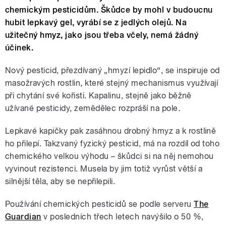
chemickým pesticidům. Škůdce by mohl v budoucnu
hubit lepkavý gel, vyrábí se z jedlých olejů. Na
užitečný hmyz, jako jsou třeba včely, nemá žádný
účinek.
Nový pesticid, přezdívaný „hmyzí lepidlo“, se inspiruje od
masožravých rostlin, které stejný mechanismus využívají
při chytání své kořisti. Kapalinu, stejně jako běžně
užívané pesticidy, zemědělec rozpráší na pole.
Lepkavé kapičky pak zasáhnou drobný hmyz a k rostlině
ho přilepí. Takzvaný fyzický pesticid, má na rozdíl od toho
chemického velkou výhodu – škůdci si na něj nemohou
vyvinout rezistenci. Musela by jim totiž vyrůst větší a
silnější těla, aby se nepřilepili.
Používání chemických pesticidů se podle serveru
The
Guardian
v posledních třech letech navýšilo o 50 %,