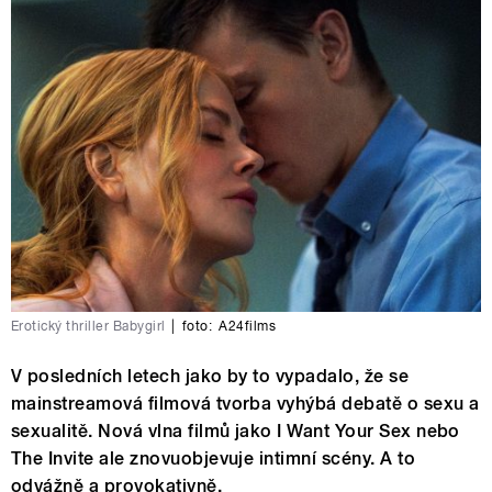
Erotický thriller Babygirl
|
foto:
A24films
V posledních letech jako by to vypadalo, že se
mainstreamová filmová tvorba vyhýbá debatě o sexu a
sexualitě. Nová vlna filmů jako I Want Your Sex nebo
The Invite ale znovuobjevuje intimní scény. A to
odvážně a provokativně.