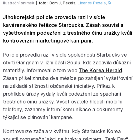
Ilustrační snímek
|
foto:
Dom J
,
Pexels
,
Licence Pexels
,
©
Jihokorejská policie provedla razii v sídle
kavárenského řetězce Starbucks. Zásah souvisí s
vyšetřováním podezření z trestného činu urážky kvůli
kontroverzní marketingové kampani.
Policie provedla razii v sídle společnosti Starbucks ve
čtvrti Gangnam v jižní části Soulu, kde zabavila důkazní
materiály. Informoval o tom web
The Korea Herald
.
Zásah přišel zhruba dva měsíce po zahájení vyšetřování
na základě stížnosti občanské iniciativy. Příkaz k
prohlídce úřady vydaly kvůli podezření ze spáchání
trestného činu urážky. Vyšetřovatelé hledali mobilní
telefony, záznamy interní komunikace a dokumenty
týkající se plánování kampaně.
Kontroverze začala v květnu, kdy Starbucks Korea
spustil propagační akci na hrnky s názvem „Tank Day“,