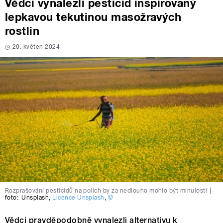
Vědci vynalezli pesticid inspirovaný
lepkavou tekutinou masožravých
rostlin
20. květen 2024
Rozprašování pesticidů na polích by za nedlouho mohlo být minulostí
|
foto:
Unsplash
,
Licence Unsplash
,
©
Vědci pravděpodobně vynalezli alternativu k