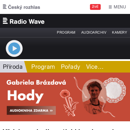
Přejít k hlavnímu obsahu
MENU
ŽIVĚ
PROGRAM
AUDIOARCHIV
KAMERY
Příroda
Program
Pořady
Více
…