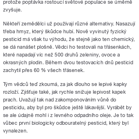
protože poptávka rostoucí světové populace se úměrně
zvyšuje.
Někteří zemědělci už používají různé alternativy. Nasazují
třeba hmyz, který škůdce hubí. Nově vyvinutý fyzický
pesticid má však tu výhodu, že stejně jako ten chemický,
se dá nanášet plošně. Vědci ho testovali na třásenkách,
které napadají víc než 500 druhů zeleniny, ovoce a
okrasných plodin. Během dvou testovacích dnů pesticid
zachytil přes 60 % všech třásenek.
Tým vědců teď zkoumá, za jak dlouho se lepivé kapky
rozloží. Zjišťuje také, jak rychle snižuje lepivost kapek
prach. Uvažují tak nad zakomponováním vůně do
pesticidu, aby byl pro škůdce ještě lákavější. Vyrábět by
se ale údajně mohl i z levného odpadního oleje. Je to tak
vůbec první biologicky odbouratelný pesticid, který byl
vynalezen.