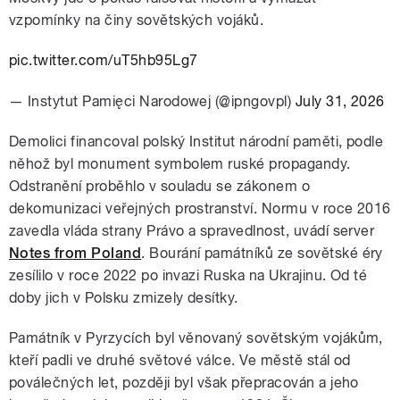
vzpomínky na činy sovětských vojáků.
pic.twitter.com/uT5hb95Lg7
— Instytut Pamięci Narodowej (@ipngovpl)
July 31, 2026
Demolici financoval polský Institut národní paměti, podle
něhož byl monument symbolem ruské propagandy.
Odstranění proběhlo v souladu se zákonem o
dekomunizaci veřejných prostranství. Normu v roce 2016
zavedla vláda strany Právo a spravedlnost, uvádí server
Notes from Poland
. Bourání památníků ze sovětské éry
zesílilo v roce 2022 po invazi Ruska na Ukrajinu. Od té
doby jich v Polsku zmizely desítky.
Památník v Pyrzycích byl věnovaný sovětským vojákům,
kteří padli ve druhé světové válce. Ve městě stál od
poválečných let, později byl však přepracován a jeho