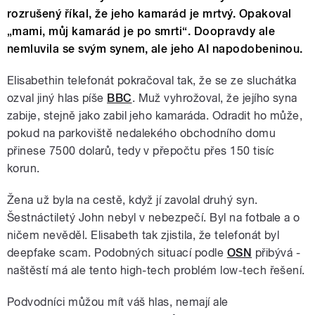
rozrušený říkal, že jeho kamarád je mrtvý. Opakoval
„mami, můj kamarád je po smrti“. Doopravdy ale
nemluvila se svým synem, ale jeho AI napodobeninou.
Elisabethin telefonát pokračoval tak, že se ze sluchátka
ozval jiný hlas píše
BBC
. Muž vyhrožoval, že jejího syna
zabije, stejně jako zabil jeho kamaráda. Odradit ho může,
pokud na parkoviště nedalekého obchodního domu
přinese 7500 dolarů, tedy v přepočtu přes 150 tisíc
korun.
Žena už byla na cestě, když jí zavolal druhý syn.
Šestnáctiletý John nebyl v nebezpečí. Byl na fotbale a o
ničem nevěděl. Elisabeth tak zjistila, že telefonát byl
deepfake scam. Podobných situací podle
OSN
přibývá -
naštěstí má ale tento high-tech problém low-tech řešení.
Podvodníci můžou mít váš hlas, nemají ale