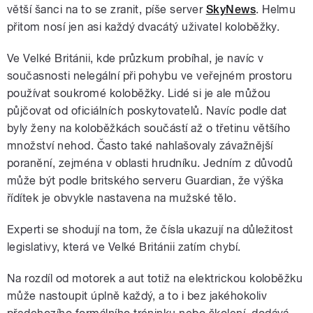
větší šanci na to se zranit, píše server
SkyNews
. Helmu
přitom nosí jen asi každý dvacátý uživatel koloběžky.
Ve Velké Británii, kde průzkum probíhal, je navíc v
současnosti nelegální při pohybu ve veřejném prostoru
používat soukromé koloběžky. Lidé si je ale můžou
půjčovat od oficiálních poskytovatelů. Navíc podle dat
byly ženy na koloběžkách součástí až o třetinu většího
množství nehod. Často také nahlašovaly závažnější
poranění, zejména v oblasti hrudníku. Jedním z důvodů
může být podle britského serveru Guardian, že výška
řídítek je obvykle nastavena na mužské tělo.
Experti se shodují na tom, že čísla ukazují na důležitost
legislativy, která ve Velké Británii zatím chybí.
Na rozdíl od motorek a aut totiž na elektrickou koloběžku
může nastoupit úplně každý, a to i bez jakéhokoliv