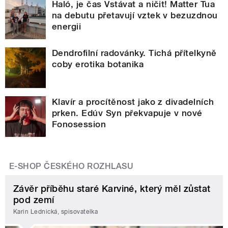
Haló, je čas Vstávat a ničit! Matter Tua
na debutu přetavují vztek v bezuzdnou
energii
Dendrofilní radovánky. Tichá přítelkyně
coby erotika botanika
Klavír a procítěnost jako z divadelních
prken. Edúv Syn překvapuje v nové
Fonosession
E-SHOP ČESKÉHO ROZHLASU
Závěr příběhu staré Karviné, který měl zůstat
pod zemí
Karin Lednická, spisovatelka