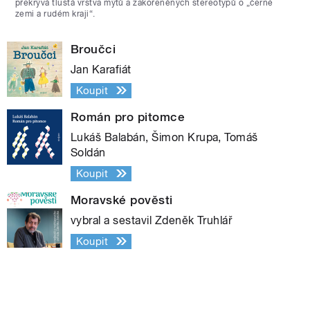
překrývá tlustá vrstva mýtů a zakořeněných stereotypů o „černé
zemi a rudém kraji“.
Broučci
Jan Karafiát
Koupit
Román pro pitomce
Lukáš Balabán, Šimon Krupa, Tomáš
Soldán
Koupit
Moravské pověsti
vybral a sestavil Zdeněk Truhlář
Koupit