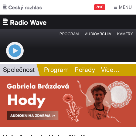
Přejít k hlavnímu obsahu
MENU
ŽIVĚ
PROGRAM
AUDIOARCHIV
KAMERY
Společnost
Program
Pořady
Více
…