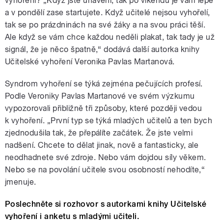
vyhoření? „Když jste unaveni, tak po víkendu je vám lépe
a v pondělí zase startujete. Když učitelé nejsou vyhořelí,
tak se po prázdninách na své žáky a na svou práci těší.
Ale když se vám chce každou neděli plakat, tak tady je už
signál, že je něco špatně,“ dodává další autorka knihy
Učitelské vyhoření Veronika Pavlas Martanová.
Syndrom vyhoření se týká zejména pečujících profesí.
Podle Veroniky Pavlas Martanové ve svém výzkumu
vypozorovali přibližně tři způsoby, které později vedou
k vyhoření. „První typ se týká mladých učitelů a ten bych
zjednodušila tak, že přepálíte začátek. Že jste velmi
nadšení. Chcete to dělat jinak, nově a fantasticky, ale
neodhadnete své zdroje. Nebo vám dojdou síly věkem.
Nebo se na povolání učitele svou osobností nehodíte,“
jmenuje.
Poslechněte si rozhovor s autorkami knihy Učitelské
vyhoření i anketu s mladými učiteli.