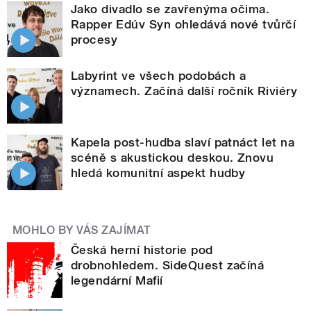
Jako divadlo se zavřenýma očima.
Rapper Edúv Syn ohledává nové tvůrčí
procesy
Labyrint ve všech podobách a
významech. Začíná další ročník Riviéry
Kapela post-hudba slaví patnáct let na
scéně s akustickou deskou. Znovu
hledá komunitní aspekt hudby
MOHLO BY VÁS ZAJÍMAT
Česká herní historie pod
drobnohledem. SideQuest začíná
legendární Mafií