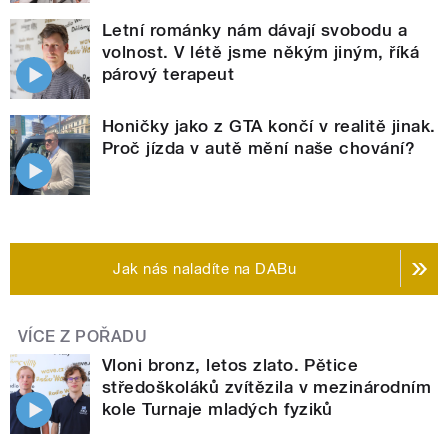
Letní románky nám dávají svobodu a
volnost. V létě jsme někým jiným, říká
párový terapeut
Honičky jako z GTA končí v realitě jinak.
Proč jízda v autě mění naše chování?
Jak nás naladíte na DABu
VÍCE Z POŘADU
Vloni bronz, letos zlato. Pětice
středoškoláků zvítězila v mezinárodním
kole Turnaje mladých fyziků