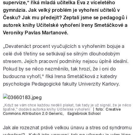
supervize,“ říká mladá učitelka Eva z víceletého
gymnázia. Jak velký problém je vyhoření učitelů v
Česku? Jak mu předejít? Zeptali jsme se pedagogů i
autorek knihy Učitelské vyhoření Ireny Smetáčkové a
Veroniky Pavlas Martanové.
„Devatenáct procent vyučujících s vyhořením bojuje a
celé dvě třetiny se setkávají se silným dlouhodobým
stresem. Jejich pracovní podmínky nejsou úplně ideální.
Pokud by se něco nezměnilo, tak hrozí, že i oni do
budoucna vyhoří,“ říká Irena Smetáčková z katedry
psychologie Pedagogické fakulty Univerzity Karlovy.
„Když se vám chce každou neděli plakat, tak tady je už signál, že je něco
špatně,“ dodává autorka knihy Učitelské vyhoření
|
foto:
Creative
Commons Attribution 2.0 Generic
,
Eaglebrook School
Jak ale rozeznat právě velkou únavu a stres od syndromu