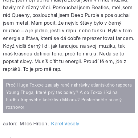
bavily mě různý věci. Poslouchal jsem Beatles, měl jsem
rád Queeny, poslouchal jsem Deep Purple a poslouchal
jsem metal. Mám pocit, že nejvíc šťávy bylo v černý
muzice – a je jedno, jestli v rapu, nebo funku. Byla v tom
energie a šťáva, která se dá dobře reprezentovat tancem.
Když vidíš černý lidi, jak tancujou na svoji muziku, tak
máš krásnou definici toho, proč to miluju. Nedá se to
popsat slovy. Musíš cítit tu energii. Proudí tělem, jde z
repráků. To je pro mě rap.
Proč Huga Toxxxe zaujaly rané nahrávky atlantského rappera
Young Thuga, které prý tak bolely? A co Toxxx říká na
hudbu trapového kolektivu Milion+? Poslechněte si celý
rozhovor.
autoři:
Miloš Hroch
,
Karel Veselý