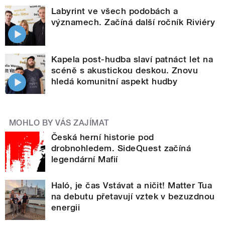
Labyrint ve všech podobách a
významech. Začíná další ročník Riviéry
Kapela post-hudba slaví patnáct let na
scéně s akustickou deskou. Znovu
hledá komunitní aspekt hudby
MOHLO BY VÁS ZAJÍMAT
Česká herní historie pod
drobnohledem. SideQuest začíná
legendární Mafií
Haló, je čas Vstávat a ničit! Matter Tua
na debutu přetavují vztek v bezuzdnou
energii