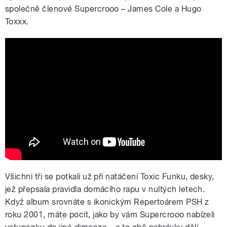
společně členové Supercrooo – James Cole a Hugo
Toxxx.
James Cole feat Hugo Toxxx - Arnold
Leopard-Navrátil
Všichni tři se potkali už při natáčení Toxic Funku, desky,
jež přepsala pravidla domácího rapu v nultých letech.
Když album srovnáte s ikonickým Repertoárem PSH z
roku 2001, máte pocit, jako by vám Supercrooo nabízeli