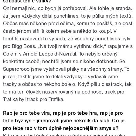
součást téhle války?
Oni nemají nic, co bych já potřeboval. Ale tohle je sranda.
Já jsem vždycky dělal punchlines, to je půlka mých textů.
Občas máš někoho před očima, komu to posíláš, ale dost
často jenom střílíš kolem sebe a někdo to koupí. V
tomhle nastavení to vypadá, že všechny punchlines byly
pro Bigg Boss. „Na tvoji mámu vytáhnu dick,“ rapujeme s
Colem v Arnold Leopold-Navrátil. To nebylo určený
konkrétní osobě, nechtěl jsem se nikoho dotknout. Se
Supercrooo jsme vytahovali ptáky na všechny strany. To
je rap, takhle jsme to dělali vždycky – vydávali jsme
tracky a občas to někoho bolelo. Když píšu disstrack, tak
to má ten člověk naservírovaný na podnose, track pro
Trafika byl track pro Trafika.
Rap je pro tebe víra, rap je pro tebe hra, rap je pro
tebe byznys – jmenovali jsme několik dalších. Co je
pro tebe rap v tom úplně nejobecnějším smyslu?
Když jsem byl úplně malej a začal jsem vnímat muziku,