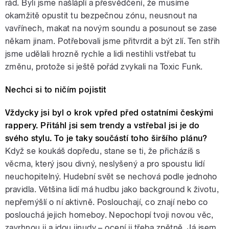
rád. Byli jsme našláplí a přesvědčení, že musíme
okamžitě opustit tu bezpečnou zónu, neusnout na
vavřínech, makat na novým soundu a posunout se zase
někam jinam. Potřebovali jsme přitvrdit a být zlí. Ten střih
jsme udělali hrozně rychle a lidi nestihli vstřebat tu
změnu, protože si ještě pořád zvykali na Toxic Funk.
Nechci si to ničím pojistit
Vždycky jsi byl o krok vpřed před ostatními českými
rappery. Přitáhl jsi sem trendy a vstřebal jsi je do
svého stylu. To je taky součástí toho širšího plánu?
Když se koukáš dopředu, stane se ti, že přicházíš s
věcma, který jsou divný, neslyšený a pro spoustu lidí
neuchopitelný. Hudební svět se nechová podle jednoho
pravidla. Většina lidí má hudbu jako background k životu,
nepřemýšlí o ní aktivně. Poslouchají, co znají nebo co
poslouchá jejich homeboy. Nepochopí tvoji novou věc,
zavrhnou ji a jdou jinudy – ocení ji třeba zpětně. Já jsem