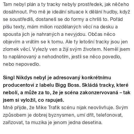
Tam nebyl plán a ty tracky nebyly prostředek, jak něčeho
dosáhnout. Pro mě je ideální situace k dělání hudby, když
se soustředíš, dostaneš se do formy a chrlíš to. Pořád
píšu texty, mám milion rozdělaných věcí na desku a
spousta jich je nahraných a nevyjdou. Občas něco
objevím a vrátím se k tomu. Ale ty letošní tracky jsou jen
zlomek věcí. Vylezly ven a žijí svým životem. Neměl jsem
to naplánovaný a nehodnotím, jestli se něco povedlo,
nebo nepovedlo.
Singl Nikdys nebyl je adresovaný konkrétnímu
producentovi z labelu Bigg Boss. Skládá tracky, které
nebolí, a může za to, že je scéna zakonzervovaná – tak
jsem si vyložil, co rapuješ.
Mně přijde, že Mike Trafik scénu nijak neovlivňuje. Svým
způsobem je dobrej byznysmen, umí dřít, telefonovat,
zařizovat, ta muzika je jenom jedna desetina.