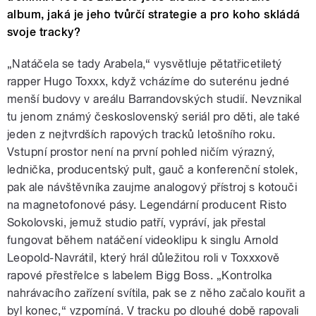
album, jaká je jeho tvůrčí strategie a pro koho skládá
svoje tracky?
„Natáčela se tady Arabela,“ vysvětluje pětatřicetiletý
rapper Hugo Toxxx, když vcházíme do suterénu jedné
menší budovy v areálu Barrandovských studií. Nevznikal
tu jenom známý československý seriál pro děti, ale také
jeden z nejtvrdších rapových tracků letošního roku.
Vstupní prostor není na první pohled ničím výrazný,
lednička, producentský pult, gauč a konferenční stolek,
pak ale návštěvníka zaujme analogový přístroj s kotouči
na magnetofonové pásy. Legendární producent Risto
Sokolovski, jemuž studio patří, vypráví, jak přestal
fungovat během natáčení videoklipu k singlu Arnold
Leopold-Navrátil, který hrál důležitou roli v Toxxxově
rapové přestřelce s labelem Bigg Boss. „Kontrolka
nahrávacího zařízení svítila, pak se z něho začalo kouřit a
byl konec,“ vzpomíná. V tracku po dlouhé době rapovali