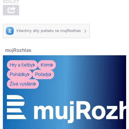
Všechny díly pořadu na mujRozhlas
mujRozhlas
Hry a četby
Krimi
Pohádky
Pořady
Živé vysílání