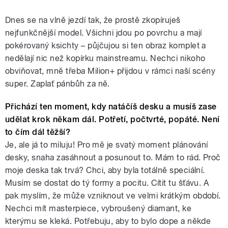
Dnes se na vlně jezdí tak, že prostě zkopíruješ
nejfunkčnější model. Všichni jdou po povrchu a mají
pokérovaný ksichty – půjčujou si ten obraz komplet a
nedělají nic než kopírku mainstreamu. Nechci nikoho
obviňovat, mně třeba Milion+ přijdou v rámci naší scény
super. Zaplať pánbůh za ně.
Přichází ten moment, kdy natáčíš desku a musíš zase
udělat krok někam dál. Potřetí, počtvrté, popáté. Není
to čím dál těžší?
Je, ale já to miluju! Pro mě je svatý moment plánování
desky, snaha zasáhnout a posunout to. Mám to rád. Proč
moje deska tak trvá? Chci, aby byla totálně speciální.
Musím se dostat do tý formy a pocitu. Cítit tu šťávu. A
pak myslím, že může vzniknout ve velmi krátkým období.
Nechci mít masterpiece, vybroušený diamant, ke
kterýmu se kleká. Potřebuju, aby to bylo dope a někde