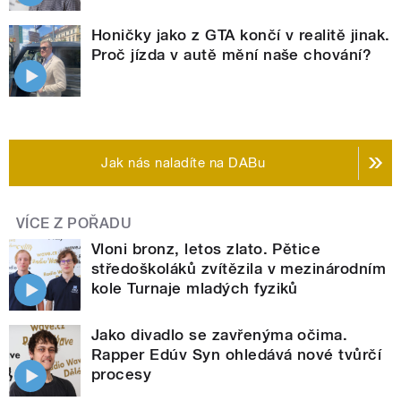
Honičky jako z GTA končí v realitě jinak.
Proč jízda v autě mění naše chování?
Jak nás naladíte na DABu
VÍCE Z POŘADU
Vloni bronz, letos zlato. Pětice
středoškoláků zvítězila v mezinárodním
kole Turnaje mladých fyziků
Jako divadlo se zavřenýma očima.
Rapper Edúv Syn ohledává nové tvůrčí
procesy