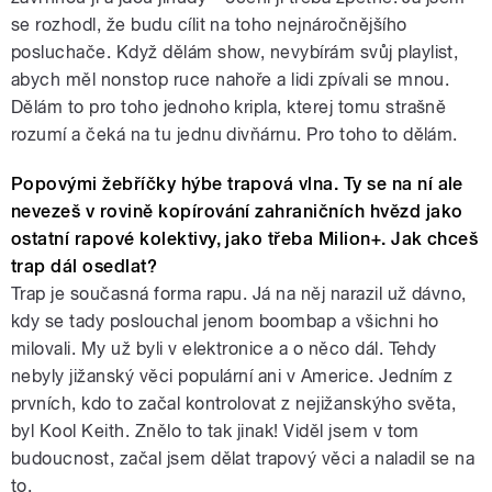
se rozhodl, že budu cílit na toho nejnáročnějšího
posluchače. Když dělám show, nevybírám svůj playlist,
abych měl nonstop ruce nahoře a lidi zpívali se mnou.
Dělám to pro toho jednoho kripla, kterej tomu strašně
rozumí a čeká na tu jednu divňárnu. Pro toho to dělám.
Popovými žebříčky hýbe trapová vlna. Ty se na ní ale
nevezeš v rovině kopírování zahraničních hvězd jako
ostatní rapové kolektivy, jako třeba Milion+. Jak chceš
trap dál osedlat?
Trap je současná forma rapu. Já na něj narazil už dávno,
kdy se tady poslouchal jenom boombap a všichni ho
milovali. My už byli v elektronice a o něco dál. Tehdy
nebyly jižanský věci populární ani v Americe. Jedním z
prvních, kdo to začal kontrolovat z nejižanskýho světa,
byl Kool Keith. Znělo to tak jinak! Viděl jsem v tom
budoucnost, začal jsem dělat trapový věci a naladil se na
to.