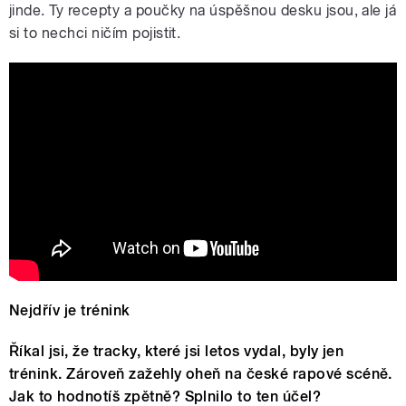
jinde. Ty recepty a poučky na úspěšnou desku jsou, ale já
si to nechci ničím pojistit.
T#CCC$ - Děfko Jsem Real
(prod.Grimaso)
Nejdřív je trénink
Říkal jsi, že tracky, které jsi letos vydal, byly jen
trénink. Zároveň zažehly oheň na české rapové scéně.
Jak to hodnotíš zpětně? Splnilo to ten účel?