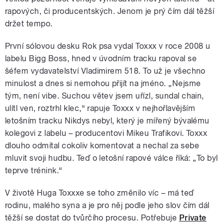
rapových, či producentských. Jenom je prý čím dál těžší
držet tempo.
První sólovou desku Rok psa vydal Toxxx v roce 2008 u
labelu Bigg Boss, hned v úvodním tracku rapoval se
šéfem vydavatelství Vladimirem 518. To už je všechno
minulost a dnes si nemohou přijít na jméno. „Nejsme
tým, není vibe. Suchou větev jsem uřízl, sundal chain,
ulítl ven, roztrhl klec,“ rapuje Toxxx v nejhořlavějším
letošním tracku Nikdys nebyl, který je mířený bývalému
kolegovi z labelu – producentovi Mikeu Trafikovi. Toxxx
dlouho odmítal cokoliv komentovat a nechal za sebe
mluvit svoji hudbu. Teď o letošní rapové válce říká: „To byl
teprve trénink.“
V životě Huga Toxxxe se toho změnilo víc – má teď
rodinu, malého syna a je pro něj podle jeho slov čím dál
těžší se dostat do tvůrčího procesu. Potřebuje
Private