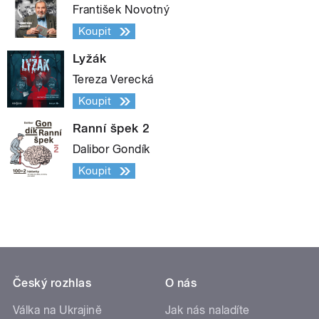
František Novotný
Koupit
Lyžák
Tereza Verecká
Koupit
Ranní špek 2
Dalibor Gondík
Koupit
Český rozhlas
O nás
Válka na Ukrajině
Jak nás naladíte