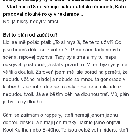
– Vladimir 518 se věnuje nakladatelské činnosti,
Kato
pracoval dlouhé roky v reklamce...
No, já nikdy nebyl v práci.
Byl to plán od začátku?
Lidi se mě pořád ptali: „To si myslíš, že tě to uživí? Co
jako budeš dělat se životem?“ Před námi tady nebyla
scéna, rapovej byznys. Tady byla tma a my tu mapu
odkrývali postupně, já stál v první linii. V ten byznys jsme
věřili a doufali. Zároveň jsem měl ale pořád na paměti, že
nebudu věčně mladej a nebude se mnou ta generace v
klubech. Jednoho dne se to celý posune a tihle lidi už
nebudou tvoji. Já ale běžím běh na dlouhou trať. Můj plán
je být tady dlouho.
Sám se zajímám o rappery, kteří nemají jenom jednu
dobrou desku, ale mají jich mraky. Takhle jsme objevili
Kool Keitha nebo E-40ho. To jsou celoživotní riders, kteří