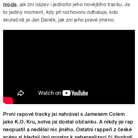
mode
, jak zní název i jednoho jeho novějšího tracku. Je
to jediný moment, kdy při rozhovoru odhaluje, kdo
skutečně je Jan Daněk, jak zní jeho pravé jméno.
Hugo Toxxx - Nikdys nebyl (prod.
@Voodoobeats)
První rapové tracky jsi nahrával s Jamesem Colem
jako K.O. Kru, sotva jsi dostal občanku. A nikdy jsi rap
neopustil a nedělal nic jiného. Ostatní rappeři z české
scény si hledají jiný prostor k seberealizaci či živobytí