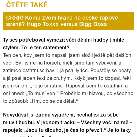
CRRR! Komu zvoní hrana na české rapové
scéně? Hugo Toxxx versus Bigg Boss
Ty ses potřeboval vymezit vůči dělání hudby tímhle
stylem. To je ten statement?
Ten den, kdy jsem to napsal, jsem složil ještě pět dalších
věcí. Byli jsme na horách, měli jsme tam vybavení, a
zatímco ostatní se bavili, já psal lyrics. Pouštěly se beaty
a já psal jeden text za druhým. Když jsem to dopsal, řekl
jsem si jen: „To je smutný.“ Rapoval jsem to ostatním a
oni hned: „To musí ven.“ Proběhlo mi hlavou, co všechno
to způsobí: „Hm, co se dá dělat.“
Nevydával jsi žádná vyjádření, nechal jsi za sebe
mluvit hudbu. V jednom tracku – Všechny voči na mě –
rapuješ: „Jsou tu dlouho, je čas to převzít.“ Je to taky