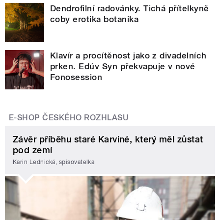
Dendrofilní radovánky. Tichá přítelkyně
coby erotika botanika
Klavír a procítěnost jako z divadelních
prken. Edúv Syn překvapuje v nové
Fonosession
E-SHOP ČESKÉHO ROZHLASU
Závěr příběhu staré Karviné, který měl zůstat
pod zemí
Karin Lednická, spisovatelka