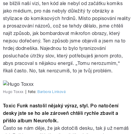
se blížili naší vizi, ten kód ale nebyl od začátku komiks
jako médium, pro nás nebyly důležitý ty obrázky a
stylizace do komiksových hrdinů. Místo popisování reality
a prosazování názorů, což se tehdy dělalo, jsme chtěli
najít způsob, jak bombardovat mikrofon obrazy, který
nejsou dořečený. Ten způsob jsme objevili a jsem na to
hrdej dodneška. Najednou to bylo tyranizování
posluchače útržky slov, který potřebuješ jenom proto,
abys pracoval s nějakou energií. „Tomu nerozumím,“
říkali často. No, tak nerozumíš, to je tvůj problém.
Hugo Toxxx
|
foto:
Barbora Linková
Toxic Funk nastolil nějaký výraz, styl. Po natočení
desky jste se ho ale zároveň chtěli rychle zbavit a
přišlo album Neurofolk.
Často se nám děje, že jak dotočíš desku, tak ji už nemáš