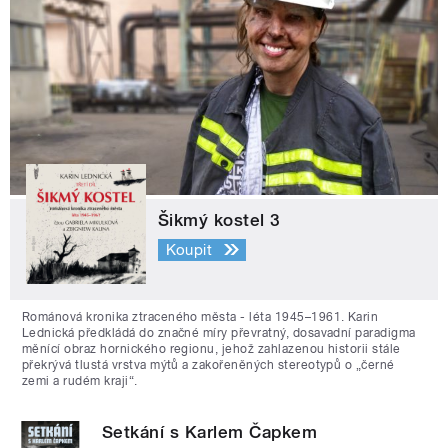
Šikmý kostel 3
Koupit
Románová kronika ztraceného města - léta 1945–1961. Karin
Lednická předkládá do značné míry převratný, dosavadní paradigma
měnící obraz hornického regionu, jehož zahlazenou historii stále
překrývá tlustá vrstva mýtů a zakořeněných stereotypů o „černé
zemi a rudém kraji“.
Setkání s Karlem Čapkem