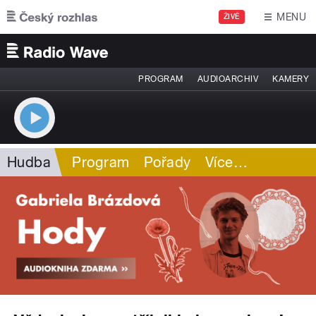
Přejít k hlavnímu obsahu
MENU
ŽIVĚ
PROGRAM
AUDIOARCHIV
KAMERY
Hudba
Program
Pořady
Více
…