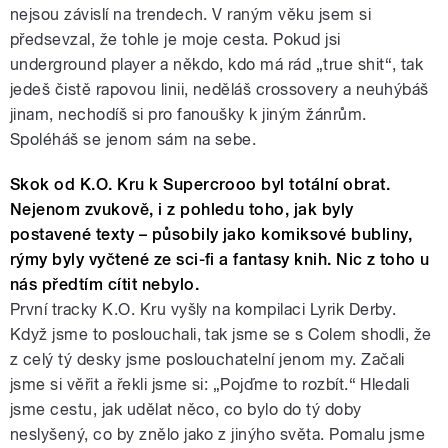
nejsou závislí na trendech. V raným věku jsem si
předsevzal, že tohle je moje cesta. Pokud jsi
underground player a někdo, kdo má rád „true shit“, tak
jedeš čistě rapovou linii, neděláš crossovery a neuhýbáš
jinam, nechodíš si pro fanoušky k jiným žánrům.
Spoléháš se jenom sám na sebe.
Skok od K.O. Kru k Supercrooo byl totální obrat.
Nejenom zvukově, i z pohledu toho, jak byly
postavené texty – působily jako komiksové bubliny,
rýmy byly vyčtené ze sci-fi a fantasy knih. Nic z toho u
nás předtím cítit nebylo.
První tracky K.O. Kru vyšly na kompilaci Lyrik Derby.
Když jsme to poslouchali, tak jsme se s Colem shodli, že
z celý tý desky jsme poslouchatelní jenom my. Začali
jsme si věřit a řekli jsme si: „Pojďme to rozbít.“ Hledali
jsme cestu, jak udělat něco, co bylo do tý doby
neslyšený, co by znělo jako z jinýho světa. Pomalu jsme