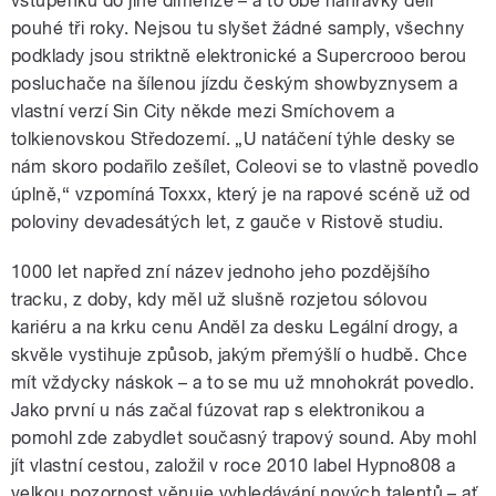
vstupenku do jiné dimenze – a to obě nahrávky dělí
pouhé tři roky. Nejsou tu slyšet žádné samply, všechny
podklady jsou striktně elektronické a Supercrooo berou
posluchače na šílenou jízdu českým showbyznysem a
vlastní verzí Sin City někde mezi Smíchovem a
tolkienovskou Středozemí. „U natáčení týhle desky se
nám skoro podařilo zešílet, Coleovi se to vlastně povedlo
úplně,“ vzpomíná Toxxx, který je na rapové scéně už od
poloviny devadesátých let, z gauče v Ristově studiu.
1000 let napřed zní název jednoho jeho pozdějšího
tracku, z doby, kdy měl už slušně rozjetou sólovou
kariéru a na krku cenu Anděl za desku Legální drogy, a
skvěle vystihuje způsob, jakým přemýšlí o hudbě. Chce
mít vždycky náskok – a to se mu už mnohokrát povedlo.
Jako první u nás začal fúzovat rap s elektronikou a
pomohl zde zabydlet současný trapový sound. Aby mohl
jít vlastní cestou, založil v roce 2010 label Hypno808 a
velkou pozornost věnuje vyhledávání nových talentů – ať