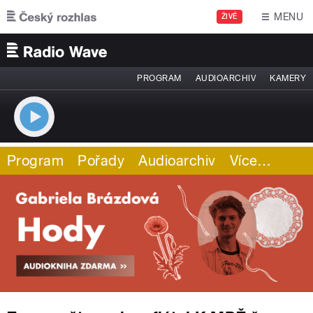
Přejít k hlavnímu obsahu
MENU
ŽIVĚ
PROGRAM
AUDIOARCHIV
KAMERY
Program
Pořady
Audioarchiv
Více
…