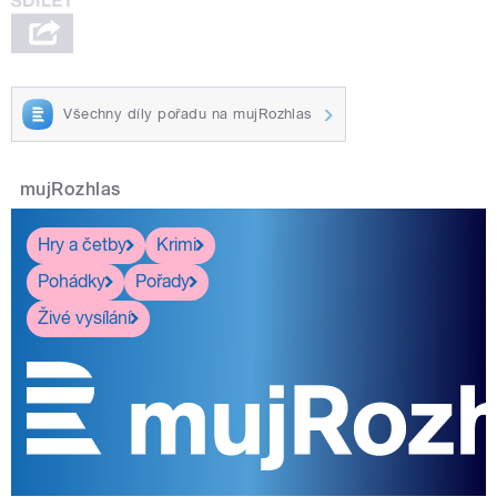
Všechny díly pořadu na mujRozhlas
mujRozhlas
Hry a četby
Krimi
Pohádky
Pořady
Živé vysílání