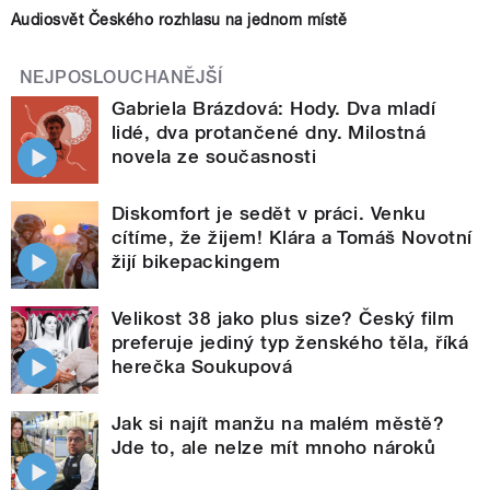
Audiosvět Českého rozhlasu na jednom místě
NEJPOSLOUCHANĚJŠÍ
Gabriela Brázdová: Hody. Dva mladí
lidé, dva protančené dny. Milostná
novela ze současnosti
Diskomfort je sedět v práci. Venku
cítíme, že žijem! Klára a Tomáš Novotní
žijí bikepackingem
Velikost 38 jako plus size? Český film
preferuje jediný typ ženského těla, říká
herečka Soukupová
Jak si najít manžu na malém městě?
Jde to, ale nelze mít mnoho nároků