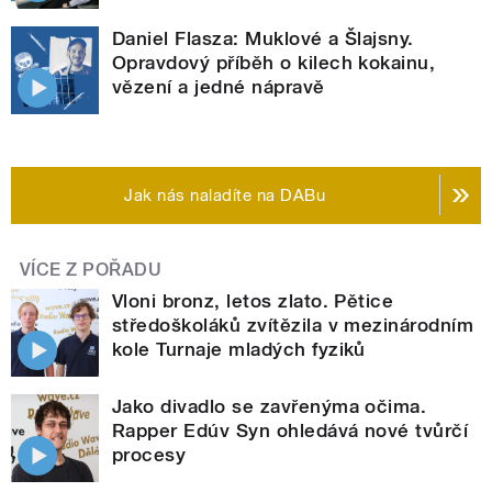
Daniel Flasza: Muklové a Šlajsny.
Opravdový příběh o kilech kokainu,
vězení a jedné nápravě
Jak nás naladíte na DABu
VÍCE Z POŘADU
Vloni bronz, letos zlato. Pětice
středoškoláků zvítězila v mezinárodním
kole Turnaje mladých fyziků
Jako divadlo se zavřenýma očima.
Rapper Edúv Syn ohledává nové tvůrčí
procesy