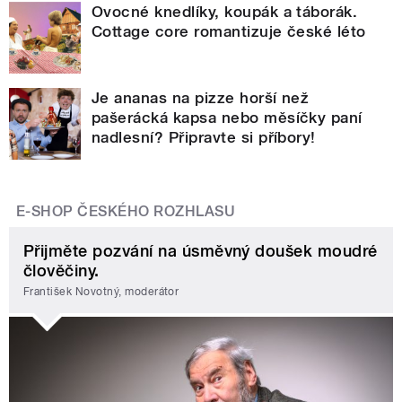
Ovocné knedlíky, koupák a táborák.
Cottage core romantizuje české léto
Je ananas na pizze horší než
pašerácká kapsa nebo měsíčky paní
nadlesní? Připravte si příbory!
E-SHOP ČESKÉHO ROZHLASU
Přijměte pozvání na úsměvný doušek moudré
člověčiny.
František Novotný, moderátor