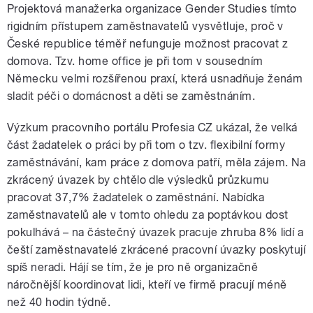
Projektová manažerka organizace Gender Studies tímto
rigidním přístupem zaměstnavatelů vysvětluje, proč v
České republice téměř nefunguje možnost pracovat z
domova. Tzv. home office je při tom v sousedním
Německu velmi rozšířenou praxí, která usnadňuje ženám
sladit péči o domácnost a děti se zaměstnáním.
Výzkum pracovního portálu Profesia CZ ukázal, že velká
část žadatelek o práci by při tom o tzv. flexibilní formy
zaměstnávání, kam práce z domova patří, měla zájem. Na
zkrácený úvazek by chtělo dle výsledků průzkumu
pracovat 37,7% žadatelek o zaměstnání. Nabídka
zaměstnavatelů ale v tomto ohledu za poptávkou dost
pokulhává – na částečný úvazek pracuje zhruba 8% lidí a
čeští zaměstnavatelé zkrácené pracovní úvazky poskytují
spíš neradi. Hájí se tím, že je pro ně organizačně
náročnější koordinovat lidi, kteří ve firmě pracují méně
než 40 hodin týdně.