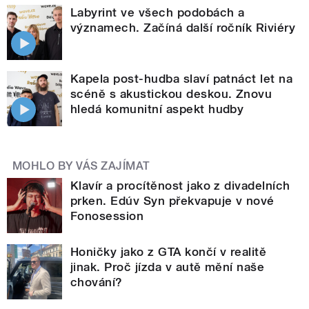
Labyrint ve všech podobách a
významech. Začíná další ročník Riviéry
Kapela post-hudba slaví patnáct let na
scéně s akustickou deskou. Znovu
hledá komunitní aspekt hudby
MOHLO BY VÁS ZAJÍMAT
Klavír a procítěnost jako z divadelních
prken. Edúv Syn překvapuje v nové
Fonosession
Honičky jako z GTA končí v realitě
jinak. Proč jízda v autě mění naše
chování?