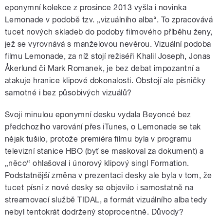
eponymní kolekce z prosince 2013 vyšla i novinka
Lemonade v podobě tzv. „vizuálního alba“. To zpracovává
tucet nových skladeb do podoby filmového příběhu ženy,
jež se vyrovnává s manželovou nevěrou. Vizuální podoba
filmu Lemonade, za níž stojí režiséři Khalil Joseph, Jonas
Åkerlund či Mark Romanek, je bez debat impozantní a
atakuje hranice klipové dokonalosti. Obstojí ale písničky
samotné i bez působivých vizuálů?
Svoji minulou eponymní desku vydala Beyoncé bez
předchozího varování přes iTunes, o Lemonade se tak
nějak tušilo, protože premiéra filmu byla v programu
televizní stanice HBO (byť se maskoval za dokument) a
„něco“ ohlašoval i únorový klipový singl Formation.
Podstatnější změna v prezentaci desky ale byla v tom, že
tucet písní z nové desky se objevilo i samostatně na
streamovací službě TIDAL, a formát vizuálního alba tedy
nebyl tentokrát dodržený stoprocentně. Důvody?