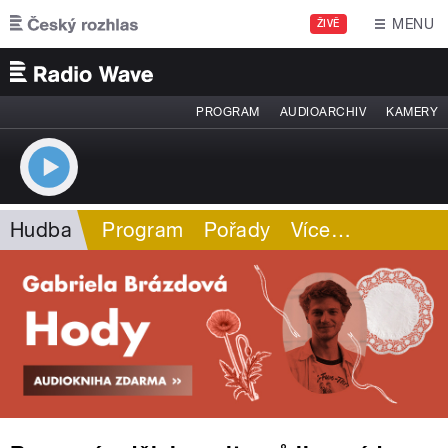
Přejít k hlavnímu obsahu
MENU
ŽIVĚ
PROGRAM
AUDIOARCHIV
KAMERY
Hudba
Program
Pořady
Více
…