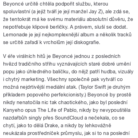
Beyoncé určitě chtěla podpořit službu, kterou
spoluvlastní (a jejíž tváří je její manžel Jay Z), ale zdá se,
že tentokrát má ke svému materiálu absolutní důvěru, že
nepotřebuje klipové berličky. A právem, sluší se dodat.
Lemonade je její nejkomplexnější album a několik tracků
se určitě zařadí k vrcholům její diskografie.
V éře virálních hitů je Beyoncé jednou z posledních
hvězd tradičního střihu vyznávajících staré dobré umění
popu jako úhledného balíčku, do nějž patří hudba, vizuály
i chytrý marketing. Všechny společně pak vytváří co
možná nejdrtivější mediální atak. (Taylor Swift je druhým
příkladem popového perfekcionisty.) Beyoncé by prostě
nikdy nenatočila nic tak chaotického, jako byl poslední
Kanyeho opus The Life of Pablo, nikdy by nevypouštěla
nazdařbůh singly přes SoundCloud a nečekala, co se
chytí, jako to dělá Drake, a nikdy by lehkovážně
neukázala prostředníček průmyslu, jak si to na poslední