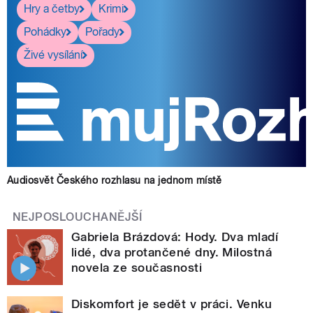
Hry a četby
Krimi
Pohádky
Pořady
Živé vysílání
Audiosvět Českého rozhlasu na jednom místě
NEJPOSLOUCHANĚJŠÍ
Gabriela Brázdová: Hody. Dva mladí
lidé, dva protančené dny. Milostná
novela ze současnosti
Diskomfort je sedět v práci. Venku