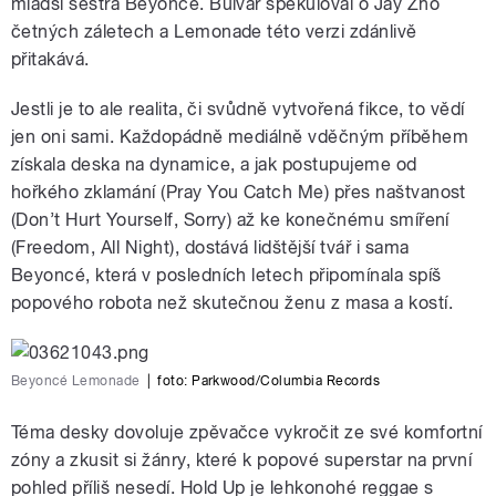
mladší sestra Beyoncé. Bulvár spekuloval o Jay Zho
četných záletech a Lemonade této verzi zdánlivě
přitakává.
Jestli je to ale realita, či svůdně vytvořená fikce, to vědí
jen oni sami. Každopádně mediálně vděčným příběhem
získala deska na dynamice, a jak postupujeme od
hořkého zklamání (Pray You Catch Me) přes naštvanost
(Don’t Hurt Yourself, Sorry) až ke konečnému smíření
(Freedom, All Night), dostává lidštější tvář i sama
Beyoncé, která v posledních letech připomínala spíš
popového robota než skutečnou ženu z masa a kostí.
Beyoncé Lemonade
|
foto: Parkwood/Columbia Records
Téma desky dovoluje zpěvačce vykročit ze své komfortní
zóny a zkusit si žánry, které k popové superstar na první
pohled příliš nesedí. Hold Up je lehkonohé reggae s