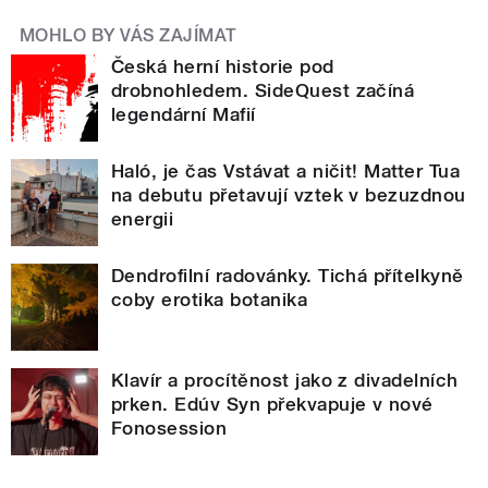
MOHLO BY VÁS ZAJÍMAT
Česká herní historie pod
drobnohledem. SideQuest začíná
legendární Mafií
Haló, je čas Vstávat a ničit! Matter Tua
na debutu přetavují vztek v bezuzdnou
energii
Dendrofilní radovánky. Tichá přítelkyně
coby erotika botanika
Klavír a procítěnost jako z divadelních
prken. Edúv Syn překvapuje v nové
Fonosession