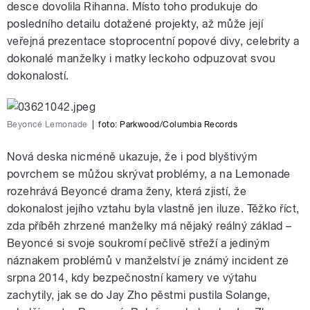
desce dovolila Rihanna. Místo toho produkuje do
posledního detailu dotažené projekty, až může její
veřejná prezentace stoprocentní popové divy, celebrity a
dokonalé manželky i matky leckoho odpuzovat svou
dokonalostí.
Beyoncé Lemonade
|
foto: Parkwood/Columbia Records
Nová deska nicméně ukazuje, že i pod blyštivým
povrchem se můžou skrývat problémy, a na Lemonade
rozehrává Beyoncé drama ženy, která zjistí, že
dokonalost jejího vztahu byla vlastně jen iluze. Těžko říct,
zda příběh zhrzené manželky má nějaký reálný základ –
Beyoncé si svoje soukromí pečlivě střeží a jediným
náznakem problémů v manželství je známý incident ze
srpna 2014, kdy bezpečnostní kamery ve výtahu
zachytily, jak se do Jay Zho pěstmi pustila Solange,