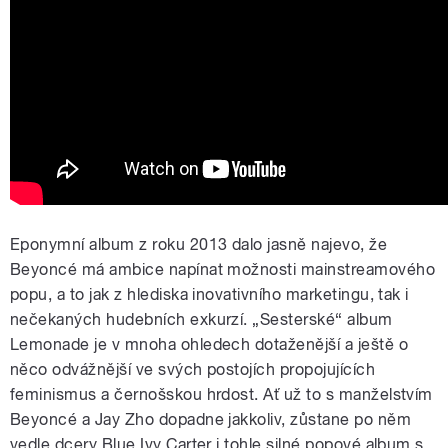
Eponymní album z roku 2013 dalo jasně najevo, že
Beyoncé má ambice napínat možnosti mainstreamového
popu, a to jak z hlediska inovativního marketingu, tak i
nečekaných hudebních exkurzí. „Sesterské“ album
Lemonade je v mnoha ohledech dotaženější a ještě o
něco odvážnější ve svých postojích propojujících
feminismus a černošskou hrdost. Ať už to s manželstvím
Beyoncé a Jay Zho dopadne jakkoliv, zůstane po něm
vedle dcery Blue Ivy Carter i tohle silné popové album s