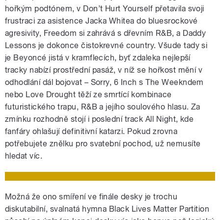
hořkým podtónem, v Don’t Hurt Yourself přetavila svoji
frustraci za asistence Jacka Whitea do bluesrockové
agresivity, Freedom si zahrává s dřevním R&B, a Daddy
Lessons je dokonce čistokrevné country. Všude tady si
je Beyoncé jistá v kramflecích, byť zdaleka nejlepší
tracky nabízí prostřední pasáž, v níž se hořkost mění v
odhodlání dál bojovat – Sorry, 6 Inch s The Weekndem
nebo Love Drought těží ze smrtící kombinace
futuristického trapu, R&B a jejího soulového hlasu. Za
zmínku rozhodně stojí i poslední track All Night, kde
fanfáry ohlašují definitivní katarzi. Pokud zrovna
potřebujete znělku pro svatební pochod, už nemusíte
hledat víc.
Možná že ono smíření ve finále desky je trochu
diskutabilní, svalnatá hymna Black Lives Matter Partition