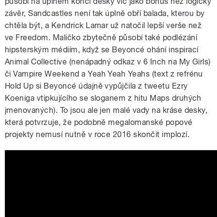
působí na úplném konci desky víc jako bonus než logický
závěr, Sandcastles není tak úplně obří balada, kterou by
chtěla být, a Kendrick Lamar už natočil lepší verše než
ve Freedom. Maličko zbytečně působí také podlézání
hipsterským médiím, když se Beyoncé ohání inspirací
Animal Collective (nenápadný odkaz v 6 Inch na My Girls)
či Vampire Weekend a Yeah Yeah Yeahs (text z refrénu
Hold Up si Beyoncé údajně vypůjčila z tweetu Ezry
Koeniga vtipkujícího se sloganem z hitu Maps druhých
jmenovaných). To jsou ale jen malé vady na kráse desky,
která potvrzuje, že podobně megalomanské popové
projekty nemusí nutně v roce 2016 skončit implozí.