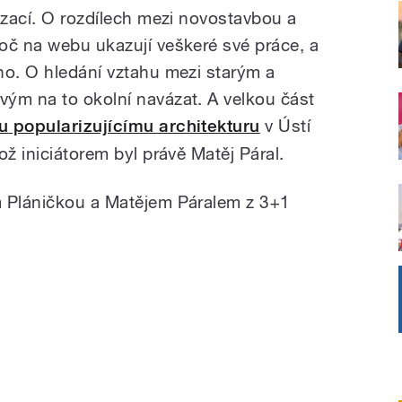
izací. O rozdílech mezi novostavbou a
oč na webu ukazují veškeré své práce, a
ho. O hledání vztahu mezi starým a
ým na to okolní navázat. A velkou část
 popularizujícímu architekturu
v Ústí
ož iniciátorem byl právě Matěj Páral.
m Pláničkou a Matějem Páralem z 3+1