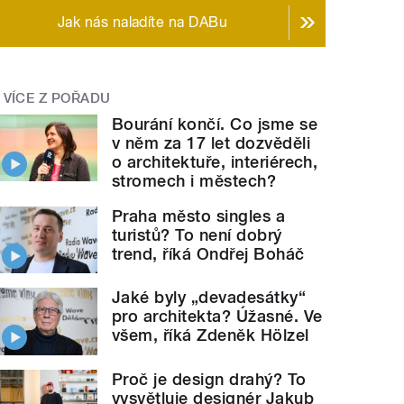
Jak nás naladíte na DABu
VÍCE Z POŘADU
Bourání končí. Co jsme se
v něm za 17 let dozvěděli
o architektuře, interiérech,
stromech i městech?
Praha město singles a
turistů? To není dobrý
trend, říká Ondřej Boháč
Jaké byly „devadesátky“
pro architekta? Úžasné. Ve
všem, říká Zdeněk Hölzel
Proč je design drahý? To
vysvětluje designér Jakub