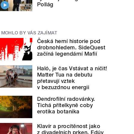
Pollág
MOHLO BY VÁS ZAJÍMAT
Česká herní historie pod
drobnohledem. SideQuest
začíná legendární Mafií
Haló, je čas Vstávat a ničit!
Matter Tua na debutu
přetavují vztek
v bezuzdnou energii
Dendrofilní radovánky.
Tichá přítelkyně coby
erotika botanika
Klavír a procítěnost jako
z divadelních prken. Edúv