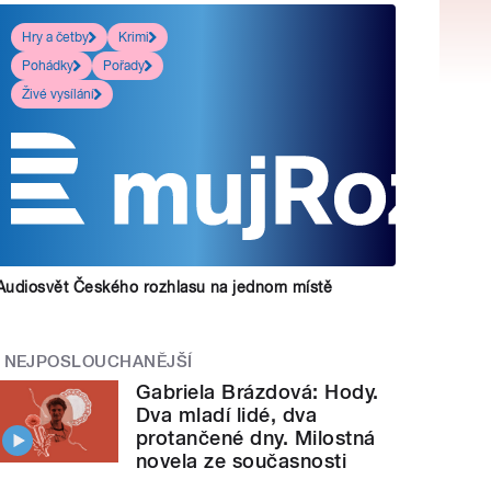
Hry a četby
Krimi
Pohádky
Pořady
Živé vysílání
Audiosvět Českého rozhlasu na jednom místě
NEJPOSLOUCHANĚJŠÍ
Gabriela Brázdová: Hody.
Dva mladí lidé, dva
protančené dny. Milostná
novela ze současnosti