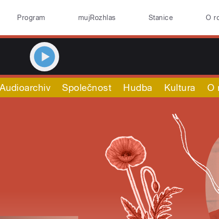
Program
mujRozhlas
Stanice
O r
Audioarchiv
Společnost
Hudba
Kultura
O 