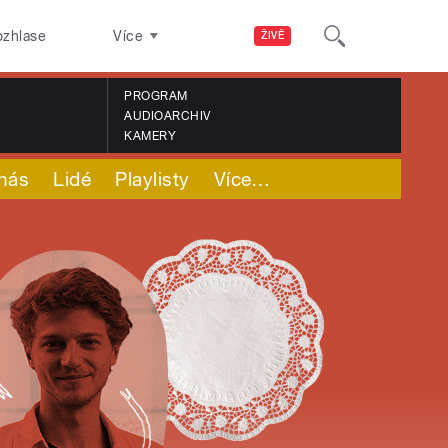
ozhlase
Více
ŽIVĚ
PROGRAM
AUDIOARCHIV
KAMERY
nás
Lidé
Playlisty
Více
…