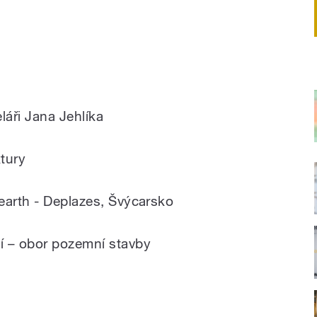
láři Jana Jehlíka
tury
earth - Deplazes, Švýcarsko
í – obor pozemní stavby