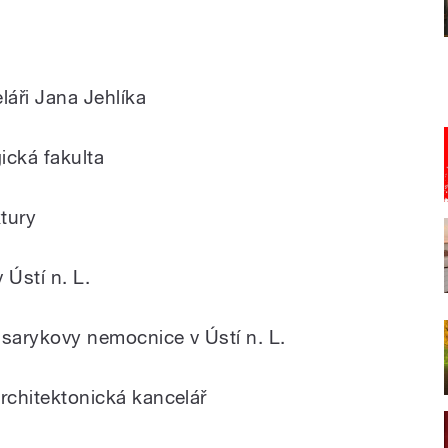
láři Jana Jehlíka
ická fakulta
tury
Ústí n. L.
Masarykovy nemocnice v Ústí n. L.
architektonická kancelář