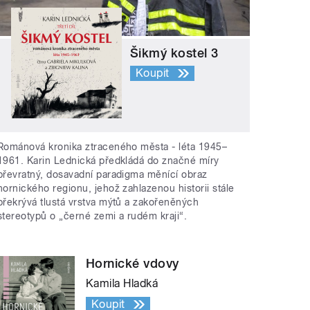
Šikmý kostel 3
Koupit
Románová kronika ztraceného města - léta 1945–
1961. Karin Lednická předkládá do značné míry
převratný, dosavadní paradigma měnící obraz
hornického regionu, jehož zahlazenou historii stále
překrývá tlustá vrstva mýtů a zakořeněných
stereotypů o „černé zemi a rudém kraji“.
Hornické vdovy
Kamila Hladká
Koupit