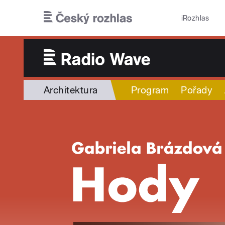
Přejít k hlavnímu obsahu
iRozhlas
Architektura
Program
Pořady