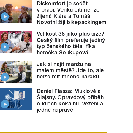
Diskomfort je sedět
v práci. Venku cítíme, že
žijem! Klára a Tomáš
Novotní žijí bikepackingem
Velikost 38 jako plus size?
Český film preferuje jediný
typ ženského těla, říká
herečka Soukupová
Jak si najít manžu na
malém městě? Jde to, ale
nelze mít mnoho nároků
Daniel Flasza: Muklové a
Šlajsny. Opravdový příběh
o kilech kokainu, vězení a
jedné nápravě