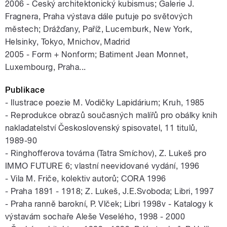
2006 - Český architektonický kubismus; Galerie J.
Fragnera, Praha výstava dále putuje po světových
městech; Drážďany, Paříž, Lucemburk, New York,
Helsinky, Tokyo, Mnichov, Madrid
2005 - Form + Nonform; Batiment Jean Monnet,
Luxembourg, Praha...
Publikace
- Ilustrace poezie M. Vodičky Lapidárium; Kruh, 1985
- Reprodukce obrazů současných malířů pro obálky knih
nakladatelství Československý spisovatel, 11 titulů,
1989-90
- Ringhofferova továrna (Tatra Smíchov), Z. Lukeš pro
IMMO FUTURE 6; vlastní neevidované vydání, 1996
- Vila M. Friče, kolektiv autorů; CORA 1996
- Praha 1891 - 1918; Z. Lukeš, J.E.Svoboda; Libri, 1997
- Praha ranně barokní, P. Vlček; Libri 1998v - Katalogy k
výstavám sochaře Aleše Veselého, 1998 - 2000