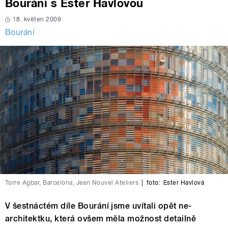
Bourání s Ester Havlovou
18. květen 2009
Bourání
Torre Agbar, Barcelona, Jean Nouvel Ateliers
|
foto:
Ester Havlová
V šestnáctém díle Bourání jsme uvítali opět ne-
architektku, která ovšem měla možnost detailně