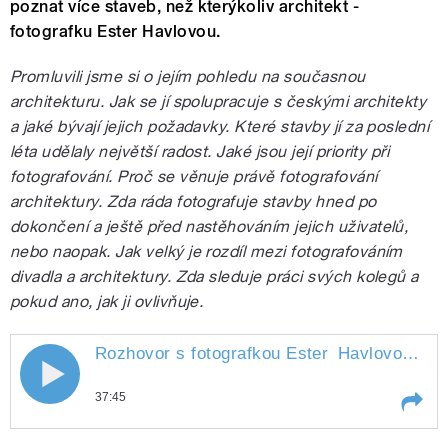
poznat více staveb, než kterýkoliv architekt -
fotografku Ester Havlovou.
Promluvili jsme si o jejím pohledu na současnou
architekturu. Jak se jí spolupracuje s českými architekty
a jaké bývají jejich požadavky. Které stavby jí za poslední
léta udělaly největší radost. Jaké jsou její priority při
fotografování. Proč se věnuje právě fotografování
architektury. Zda ráda fotografuje stavby hned po
dokončení a ještě před nastěhováním jejich uživatelů,
nebo naopak. Jak velký je rozdíl mezi fotografováním
divadla a architektury. Zda sleduje práci svých kolegů a
pokud ano, jak ji ovlivňuje.
Rozhovor s fotografkou Ester
Havlovou
" st
Rozhovor s fotografkou Ester Havlovou
37:45
Play /
Havlovou
Rozhovor s fotografkou Ester