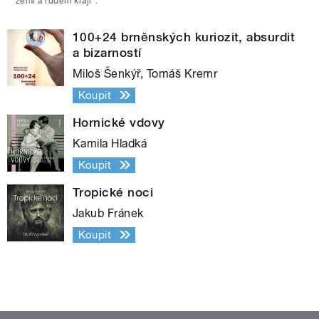
zemi a rudém kraji“.
100+24 brněnských kuriozit, absurdit
a bizarností
Miloš Šenkýř, Tomáš Kremr
Koupit
Hornické vdovy
Kamila Hladká
Koupit
Tropické noci
Jakub Fránek
Koupit