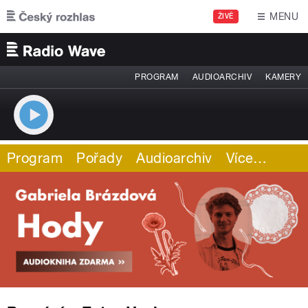
Přejít k hlavnímu obsahu
MENU
ŽIVĚ
PROGRAM
AUDIOARCHIV
KAMERY
Program
Pořady
Audioarchiv
Více
…