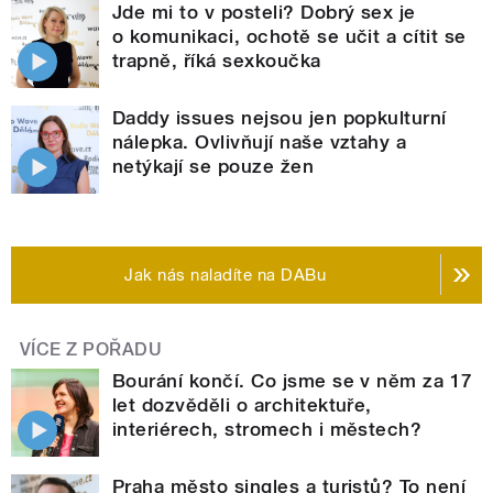
Jde mi to v posteli? Dobrý sex je
o komunikaci, ochotě se učit a cítit se
trapně, říká sexkoučka
Daddy issues nejsou jen popkulturní
nálepka. Ovlivňují naše vztahy a
netýkají se pouze žen
Jak nás naladíte na DABu
VÍCE Z POŘADU
Bourání končí. Co jsme se v něm za 17
let dozvěděli o architektuře,
interiérech, stromech i městech?
Praha město singles a turistů? To není