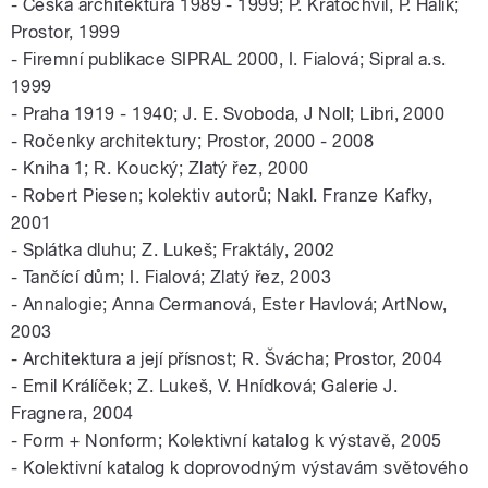
- Česká architektura 1989 - 1999; P. Kratochvíl, P. Halík;
Prostor, 1999
- Firemní publikace SIPRAL 2000, I. Fialová; Sipral a.s.
1999
- Praha 1919 - 1940; J. E. Svoboda, J Noll; Libri, 2000
- Ročenky architektury; Prostor, 2000 - 2008
- Kniha 1; R. Koucký; Zlatý řez, 2000
- Robert Piesen; kolektiv autorů; Nakl. Franze Kafky,
2001
- Splátka dluhu; Z. Lukeš; Fraktály, 2002
- Tančící dům; I. Fialová; Zlatý řez, 2003
- Annalogie; Anna Cermanová, Ester Havlová; ArtNow,
2003
- Architektura a její přísnost; R. Švácha; Prostor, 2004
- Emil Králíček; Z. Lukeš, V. Hnídková; Galerie J.
Fragnera, 2004
- Form + Nonform; Kolektivní katalog k výstavě, 2005
- Kolektivní katalog k doprovodným výstavám světového