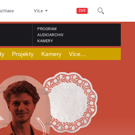
ozhlase
Více
ŽIVĚ
PROGRAM
AUDIOARCHIV
KAMERY
ty
Projekty
Kamery
Více
…