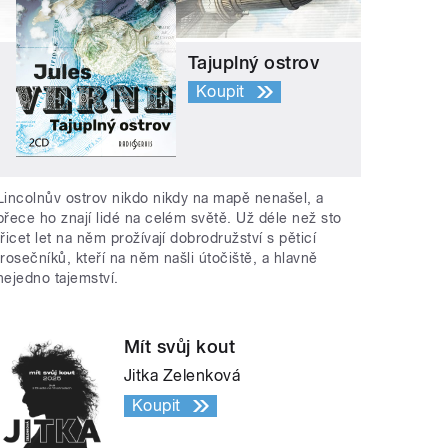
Tajuplný ostrov
Koupit
Lincolnův ostrov nikdo nikdy na mapě nenašel, a
přece ho znají lidé na celém světě. Už déle než sto
třicet let na něm prožívají dobrodružství s pěticí
trosečníků, kteří na něm našli útočiště, a hlavně
nejedno tajemství.
Mít svůj kout
Jitka Zelenková
Koupit