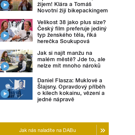
žijem! Klára a Tomáš
Novotní žijí bikepackingem
Velikost 38 jako plus size?
Český film preferuje jediný
typ ženského těla, říká
Kamilem Mrvou
" style="">
Rozhovor s architektem
Ka
herečka Soukupová
Jak si najít manžu na
malém městě? Jde to, ale
nelze mít mnoho nároků
Daniel Flasza: Muklové a
Šlajsny. Opravdový příběh
o kilech kokainu, vězení a
jedné nápravě
Jak nás naladíte na DABu