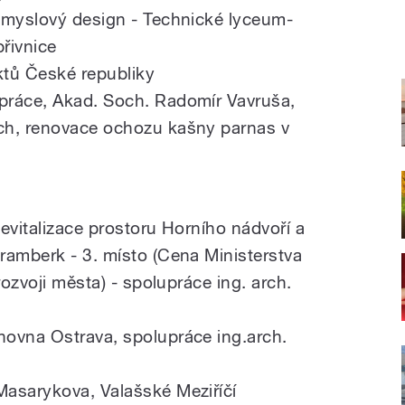
ůmyslový design - Technické lyceum-
řivnice
ktů České republiky
práce, Akad. Soch. Radomír Vavruša,
ch, renovace ochozu kašny parnas v
evitalizace prostoru Horního nádvoří a
ramberk - 3. místo (Cena Ministerstva
rozvoji města) - spolupráce ing. arch.
hovna Ostrava, spolupráce ing.arch.
Masarykova, Valašské Meziříčí