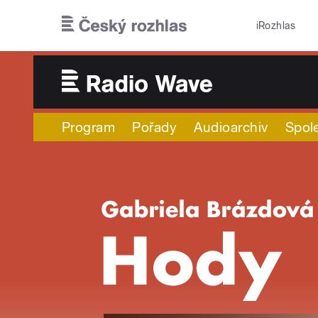
Přejít k hlavnímu obsahu
iRozhlas
Program
Pořady
Audioarchiv
Spol