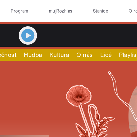
Program
mujRozhlas
Stanice
O r
ečnost
Hudba
Kultura
O nás
Lidé
Playlis