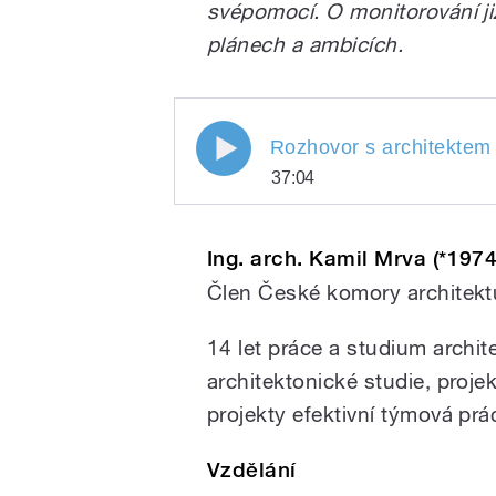
svépomocí. O monitorování ji
plánech a ambicích.
Rozhovor s architektem K
Rozhovor s architektem
37:04
Rozhovor s architekt
Play
Ing. arch. Kamil Mrva (*1974
Člen České komory architek
14 let práce a studium archite
architektonické studie, projek
projekty efektivní týmová prá
/
Vzdělání