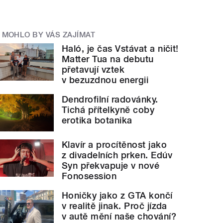
MOHLO BY VÁS ZAJÍMAT
Haló, je čas Vstávat a ničit!
Matter Tua na debutu
přetavují vztek
v bezuzdnou energii
Dendrofilní radovánky.
Tichá přítelkyně coby
erotika botanika
Klavír a procítěnost jako
z divadelních prken. Edúv
Syn překvapuje v nové
Fonosession
Honičky jako z GTA končí
v realitě jinak. Proč jízda
v autě mění naše chování?