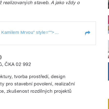
ž realizovaných staveb. A jako vždy o
amilem Mrvou
Rozhovor s architektem
Kamilem Mrvou
" style="">
em
Kamilem Mrvou
)
tů, ČKA 02 992
ktury, tvorba prostředí, design
ty pro stavební povolení, realizační
ce, zkušenost rozdílných projektů