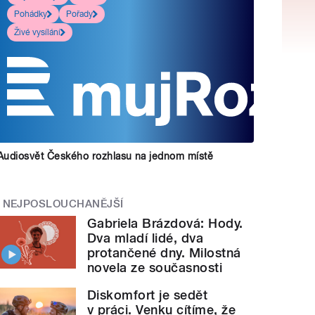
Pohádky
Pořady
Živé vysílání
Audiosvět Českého rozhlasu na jednom místě
NEJPOSLOUCHANĚJŠÍ
Gabriela Brázdová: Hody.
Dva mladí lidé, dva
protančené dny. Milostná
novela ze současnosti
Diskomfort je sedět
v práci. Venku cítíme, že