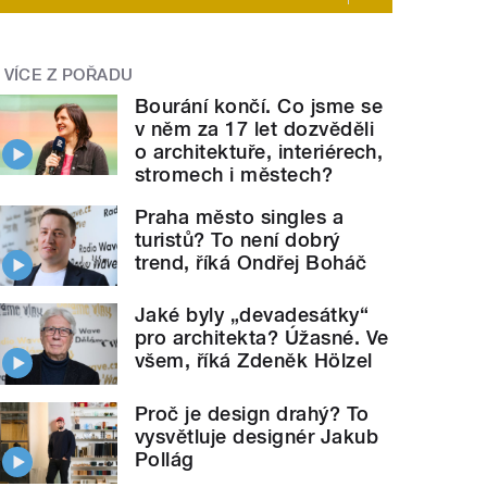
VÍCE Z POŘADU
Bourání končí. Co jsme se
v něm za 17 let dozvěděli
o architektuře, interiérech,
stromech i městech?
Praha město singles a
turistů? To není dobrý
trend, říká Ondřej Boháč
Jaké byly „devadesátky“
pro architekta? Úžasné. Ve
všem, říká Zdeněk Hölzel
Proč je design drahý? To
vysvětluje designér Jakub
Pollág