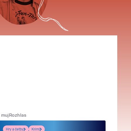
mujRozhlas
Hry a četby
Krimi