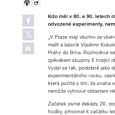
Kdo měl v 80. a 90. letech r
odvozené experimenty, nemo
„V Praze mají všichni ze všeh
malíř a básník Vladimír Kokoli
Prahy do Brna. Rozhodnut set
zpěvákem skupiny E hrající dr
Vydal se tak, podobně jako d
experimentálního rocku, cest
která počítá s tím, že snaha 
nemůže vyhnout oblastem rela
Začátek osmé dekády 20. stole
hudby, přirovnat k začátku let