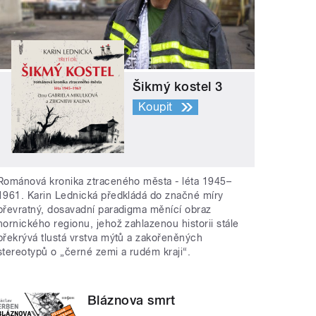
Šikmý kostel 3
Koupit
Románová kronika ztraceného města - léta 1945–
1961. Karin Lednická předkládá do značné míry
převratný, dosavadní paradigma měnící obraz
hornického regionu, jehož zahlazenou historii stále
překrývá tlustá vrstva mýtů a zakořeněných
stereotypů o „černé zemi a rudém kraji“.
Bláznova smrt