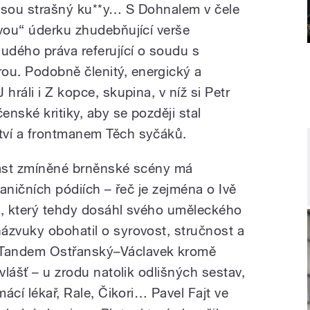
 jsou strašný ku**y… S Dohnalem v čele
ovou“ úderku zhudebňující verše
Rudého práva referující o soudu s
u. Podobně členitý, energický a
hráli i Z kopce, skupina, v níž si Petr
nské kritiky, aby se později stal
tví a frontmanem Těch syčáků.
část zmíněné brněnské scény má
raničních pódiích – řeč je zejména o Ivě
ji, který tehdy dosáhl svého uměleckého
ázvuky obohatil o syrovost, stručnost a
 Tandem Ostřanský–Václavek kromě
vlášť – u zrodu natolik odlišných sestav,
mácí lékař, Rale, Čikori… Pavel Fajt ve