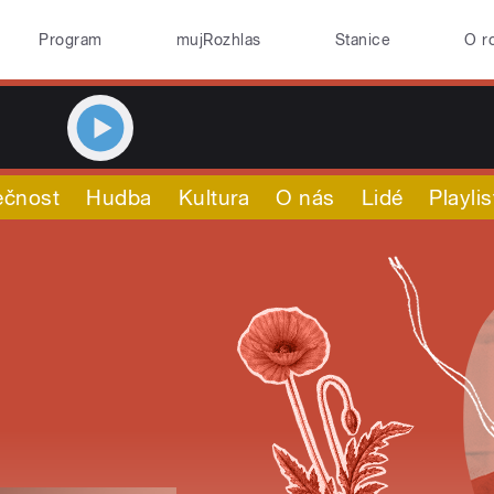
Program
mujRozhlas
Stanice
O r
ečnost
Hudba
Kultura
O nás
Lidé
Playlis