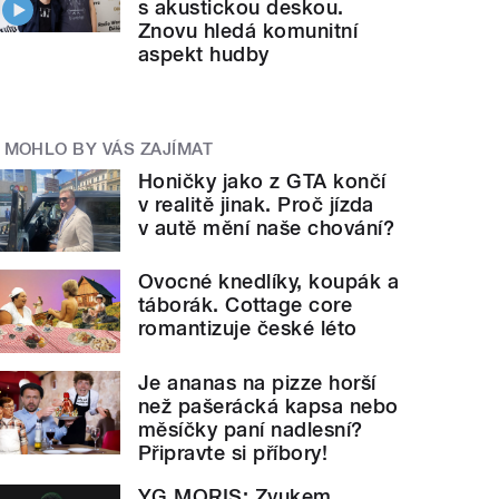
s akustickou deskou.
Znovu hledá komunitní
aspekt hudby
MOHLO BY VÁS ZAJÍMAT
Honičky jako z GTA končí
v realitě jinak. Proč jízda
v autě mění naše chování?
Ovocné knedlíky, koupák a
táborák. Cottage core
romantizuje české léto
Je ananas na pizze horší
než pašerácká kapsa nebo
měsíčky paní nadlesní?
Připravte si příbory!
YG MORIS: Zvukem