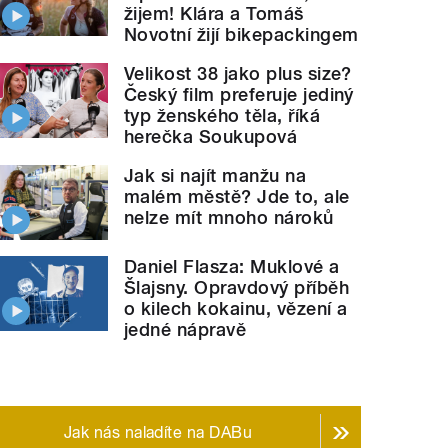
žijem! Klára a Tomáš
Novotní žijí bikepackingem
Velikost 38 jako plus size?
Český film preferuje jediný
typ ženského těla, říká
herečka Soukupová
Jak si najít manžu na
malém městě? Jde to, ale
nelze mít mnoho nároků
Daniel Flasza: Muklové a
Šlajsny. Opravdový příběh
o kilech kokainu, vězení a
jedné nápravě
Jak nás naladíte na DABu