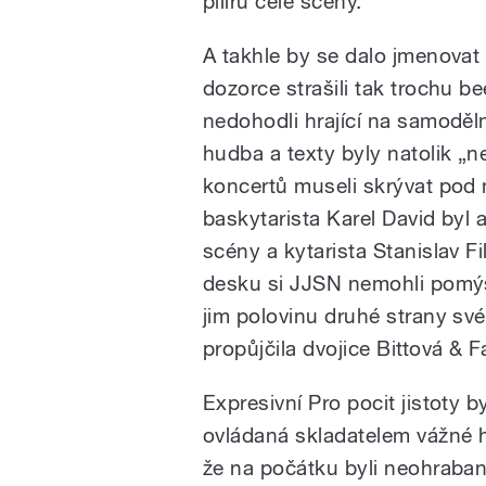
pilířů celé scény.
A takhle by se dalo jmenova
dozorce strašili tak trochu b
nedohodli hrající na samodělné
hudba a texty byly natolik „ne
koncertů museli skrývat pod 
baskytarista Karel David byl
scény a kytarista Stanislav 
desku si JJSN nemohli pomýšl
jim polovinu druhé strany sv
propůjčila dvojice Bittová & Fa
Expresivní Pro pocit jistoty 
ovládaná skladatelem vážné 
že na počátku byli neohrabaní