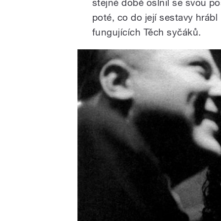
stejné době oslnil se svou po
poté, co do její sestavy hráb
fungujících Těch syčáků.