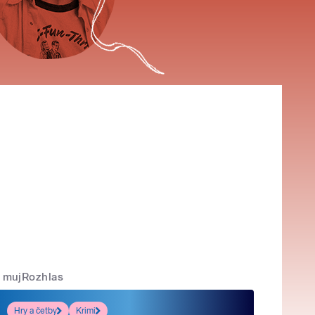
mujRozhlas
Hry a četby
Krimi