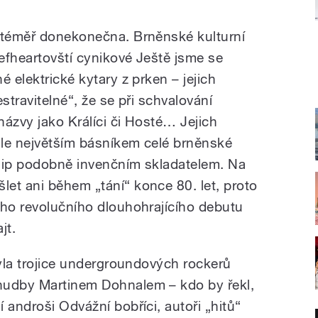
t téměř donekonečna. Brněnské kulturní
eefheartovští cynikové Ještě jsme se
 elektrické kytary z prken – jejich
stravitelné“, že se při schvalování
názvy jako Králíci či Hosté… Jejich
 ale největším básníkem celé brněnské
Filip podobně invenčním skladatelem. Na
et ani během „tání“ konce 80. let, proto
ého revolučního dlouhohrajícího debutu
jt.
byla trojice undergroundových rockerů
hudby Martinem Dohnalem – kdo by řekl,
 androši Odvážní bobříci, autoři „hitů“