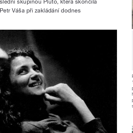
slední skupinou Pluto, která skončila
l Petr Váša při zakládání dodnes