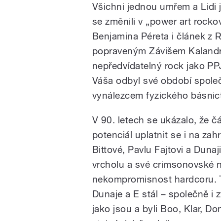
Všichni jednou umřem a Lidi
se změnili v „power art rock
Benjamina Péreta i článek z 
popraveným Závišem Kalandro
nepředvídatelný rock jako PPJ 
Váša odbyl své období společe
vynálezcem fyzického básnic
V 90. letech se ukázalo, že 
potenciál uplatnit se i na zah
Bittové, Pavlu Fajtovi a Duna
vrcholu a své crimsonovské n
nekompromisnost hardcoru.
Dunaje a E stál – společně i z
jako jsou a byli Boo, Klar, Do