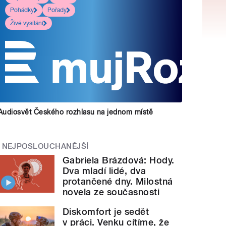
Pohádky
Pořady
Živé vysílání
Audiosvět Českého rozhlasu na jednom místě
NEJPOSLOUCHANĚJŠÍ
Gabriela Brázdová: Hody.
Dva mladí lidé, dva
protančené dny. Milostná
novela ze současnosti
Diskomfort je sedět
v práci. Venku cítíme, že