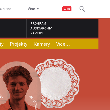
ozhlase
Více
ŽIVĚ
PROGRAM
AUDIOARCHIV
KAMERY
ty
Projekty
Kamery
Více
…