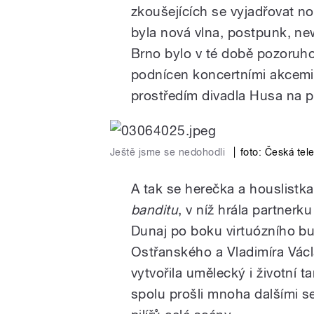
zkoušejících se vyjadřovat 
byla nová vlna, postpunk, new
Brno bylo v té době pozoruhod
podnícen koncertními akcemi 
prostředím divadla Husa na p
Ještě jsme se nedohodli
|
foto: Česká tel
A tak se herečka a houslistka
banditu
, v níž hrála partnerk
Dunaj po boku virtuózního bu
Ostřanského a Vladimíra Václ
vytvořila umělecký i životní 
spolu prošli mnoha dalšími se