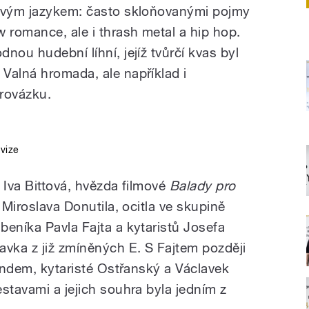
novým jazykem: často skloňovanými pojmy
 romance, ale i thrash metal a hip hop.
nou hudební líhní, jejíž tvůrčí kvas byl
Valná hromada, ale například i
rovázku.
evize
 Iva Bittová, hvězda filmové
Balady pro
u Miroslava Donutila, ocitla ve skupině
beníka Pavla Fajta a kytaristů Josefa
avka z již zmíněných E. S Fajtem později
tandem, kytaristé Ostřanský a Václavek
stavami a jejich souhra byla jedním z