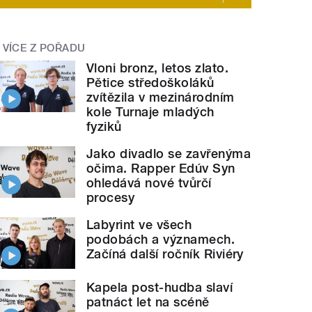
VÍCE Z POŘADU
Vloni bronz, letos zlato.
Pětice středoškoláků
zvítězila v mezinárodním
kole Turnaje mladých
fyziků
Jako divadlo se zavřenýma
očima. Rapper Edúv Syn
ohledává nové tvůrčí
procesy
Labyrint ve všech
podobách a významech.
Začíná další ročník Riviéry
Kapela post-hudba slaví
patnáct let na scéně