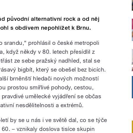
ád původní alternativní rock a od něj
hl s obdivem nepohlížet k Brnu.
o srandu,“ prohlásil o české metropoli
a, když někdy v 80. letech přesídlil z
řást ze sebe pražský nadhled, stal se
ásavý bigbít, který se obešel bez bicích.
alší brněnští hledači nových možností
ou prostou smířlivé pohody, cestou,
o pravdivé umělecké vyjádření se občas
tivní nesdělitelnosti a extrémů.
tí by se u nás i ve světě dal, co se týče
 60. – vznikaly doslova tisíce skupin