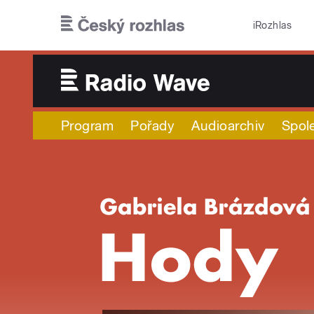
Přejít k hlavnímu obsahu
iRozhlas
Program
Pořady
Audioarchiv
Spol