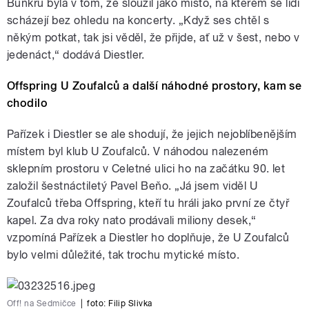
Bunkru byla v tom, že sloužil jako místo, na kterém se lidi
scházejí bez ohledu na koncerty. „Když ses chtěl s
někým potkat, tak jsi věděl, že přijde, ať už v šest, nebo v
jedenáct,“ dodává Diestler.
Offspring U Zoufalců a další náhodné prostory, kam se
chodilo
Pařízek i Diestler se ale shodují, že jejich nejoblíbenějším
místem byl klub U Zoufalců. V náhodou nalezeném
sklepním prostoru v Celetné ulici ho na začátku 90. let
založil šestnáctiletý Pavel Beňo. „Já jsem viděl U
Zoufalců třeba Offspring, kteří tu hráli jako první ze čtyř
kapel. Za dva roky nato prodávali miliony desek,“
vzpomíná Pařízek a Diestler ho doplňuje, že U Zoufalců
bylo velmi důležité, tak trochu mytické místo.
Off! na Sedmičce
|
foto: Filip Slivka