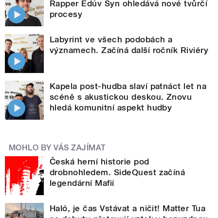
Rapper Edúv Syn ohledává nové tvůrčí
procesy
Labyrint ve všech podobách a
významech. Začíná další ročník Riviéry
Kapela post-hudba slaví patnáct let na
scéně s akustickou deskou. Znovu
hledá komunitní aspekt hudby
MOHLO BY VÁS ZAJÍMAT
Česká herní historie pod
drobnohledem. SideQuest začíná
legendární Mafií
Haló, je čas Vstávat a ničit! Matter Tua