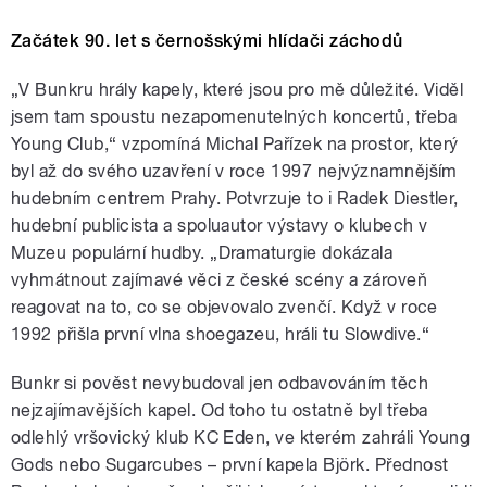
Začátek 90. let s černošskými hlídači záchodů
„V Bunkru hrály kapely, které jsou pro mě důležité. Viděl
jsem tam spoustu nezapomenutelných koncertů, třeba
Young Club,“ vzpomíná Michal Pařízek na prostor, který
byl až do svého uzavření v roce 1997 nejvýznamnějším
hudebním centrem Prahy. Potvrzuje to i Radek Diestler,
hudební publicista a spoluautor výstavy o klubech v
Muzeu populární hudby. „Dramaturgie dokázala
vyhmátnout zajímavé věci z české scény a zároveň
reagovat na to, co se objevovalo zvenčí. Když v roce
1992 přišla první vlna shoegazeu, hráli tu Slowdive.“
Bunkr si pověst nevybudoval jen odbavováním těch
nejzajímavějších kapel. Od toho tu ostatně byl třeba
odlehlý vršovický klub KC Eden, ve kterém zahráli Young
Gods nebo Sugarcubes – první kapela Björk. Přednost