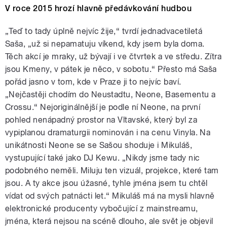
V roce 2015 hrozí hlavně předávkování hudbou
„Teď to tady úplně nejvíc žije,“ tvrdí jednadvacetiletá
Saša, „už si nepamatuju víkend, kdy jsem byla doma.
Těch akcí je mraky, už bývají i ve čtvrtek a ve středu. Zítra
jsou Kmeny, v pátek je něco, v sobotu.“ Přesto má Saša
pořád jasno v tom, kde v Praze ji to nejvíc baví.
„Nejčastěji chodím do Neustadtu, Neone, Basementu a
Crossu.“ Nejoriginálnější je podle ní Neone, na první
pohled nenápadný prostor na Vltavské, který byl za
vypiplanou dramaturgii nominován i na cenu Vinyla. Na
unikátnosti Neone se se Sašou shoduje i Mikuláš,
vystupující také jako DJ Kewu. „Nikdy jsme tady nic
podobného neměli. Miluju ten vizuál, projekce, které tam
jsou. A ty akce jsou úžasné, tyhle jména jsem tu chtěl
vídat od svých patnácti let.“ Mikuláš má na mysli hlavně
elektronické producenty vybočující z mainstreamu,
jména, která nejsou na scéně dlouho, ale svět je objevil