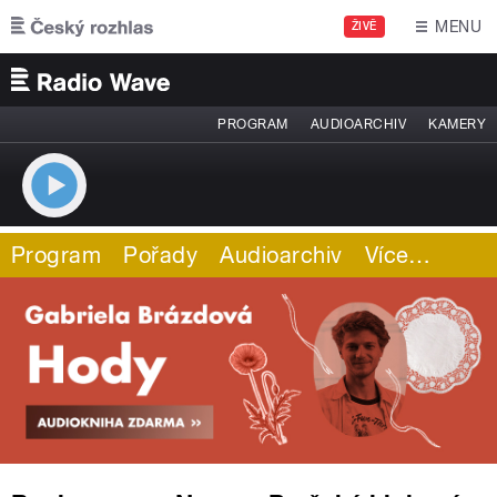
Přejít k hlavnímu obsahu
MENU
ŽIVĚ
PROGRAM
AUDIOARCHIV
KAMERY
Program
Pořady
Audioarchiv
Více
…