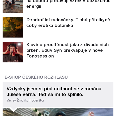
na debutu přetavují vztek v bezuzdnou
energii
Dendrofilní radovánky. Tichá přítelkyně
coby erotika botanika
Klavír a procítěnost jako z divadelních
prken. Edúv Syn překvapuje v nové
Fonosession
E-SHOP ČESKÉHO ROZHLASU
Vždycky jsem si přál ocitnout se v románu
Julese Verna. Teď se mi to splnilo.
Václav Žmolík, moderátor