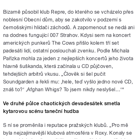
Bizarně působil klub Repre, do kterého se vcházelo přes
noblesní Obecní dům, aby se zakotvilo v podzemí s
černošskými hlídači záchodů. A zapomenout se nedá ani
na dodnes fungující 007 Strahov. Kdysi sem na koncert
amerických punkerů The Cows přišlo kolem tří set
padesáti lidí, ostatní poslouchali zvenku. Podle Michala
Pařízka mohla za jeden z nejlepších koncertů jeho života
hlavně šuškanda, která začínala u CD půjčoven,
tehdejších arbitrů vkusu. „Člověk si šel pučit
Soundgarden a řekli mu: ‚hele, teď vyšlo jedno nové CD,
znáš to?‘ ‚Afghan Whigs? To jsem nikdy neslyšel…‘“
Ve druhé půlce chaotických devadesátek smetla
kytarovou scénu taneční hudba
S ní se proměnila i reputace pražských klubů. „Pro mě
byla nejzajímavější klubová atmosféra v Roxy. Konaly se