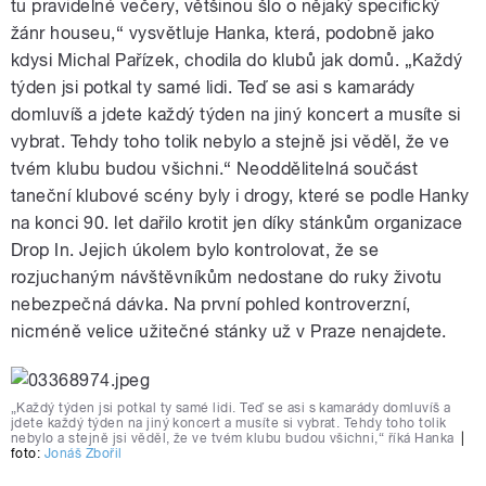
tu pravidelné večery, většinou šlo o nějaký specifický
žánr houseu,“ vysvětluje Hanka, která, podobně jako
kdysi Michal Pařízek, chodila do klubů jak domů. „Každý
týden jsi potkal ty samé lidi. Teď se asi s kamarády
domluvíš a jdete každý týden na jiný koncert a musíte si
vybrat. Tehdy toho tolik nebylo a stejně jsi věděl, že ve
tvém klubu budou všichni.“ Neoddělitelná součást
taneční klubové scény byly i drogy, které se podle Hanky
na konci 90. let dařilo krotit jen díky stánkům organizace
Drop In. Jejich úkolem bylo kontrolovat, že se
rozjuchaným návštěvníkům nedostane do ruky životu
nebezpečná dávka. Na první pohled kontroverzní,
nicméně velice užitečné stánky už v Praze nenajdete.
„Každý týden jsi potkal ty samé lidi. Teď se asi s kamarády domluvíš a
jdete každý týden na jiný koncert a musíte si vybrat. Tehdy toho tolik
nebylo a stejně jsi věděl, že ve tvém klubu budou všichni,“ říká Hanka
|
foto:
Jonáš Zbořil