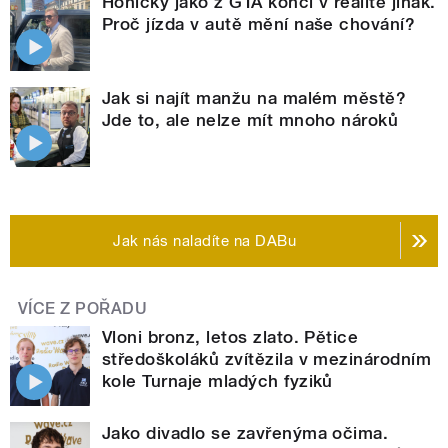
Honičky jako z GTA končí v realitě jinak.
Proč jízda v autě mění naše chování?
Jak si najít manžu na malém městě?
Jde to, ale nelze mít mnoho nároků
Jak nás naladíte na DABu
VÍCE Z POŘADU
Vloni bronz, letos zlato. Pětice
středoškoláků zvítězila v mezinárodním
kole Turnaje mladých fyziků
Jako divadlo se zavřenýma očima.