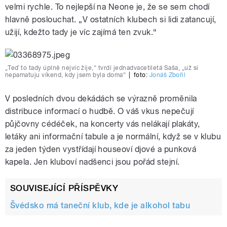
velmi rychle. To nejlepší na Neone je, že se sem chodí
hlavně poslouchat. „V ostatních klubech si lidi zatancují,
užijí, kdežto tady je víc zajímá ten zvuk.“
„Teď to tady úplně nejvíc žije,“ tvrdí jednadvacetiletá Saša, „už si
nepamatuju víkend, kdy jsem byla doma“
|
foto:
Jonáš Zbořil
V posledních dvou dekádách se výrazně proměnila
distribuce informací o hudbě. O váš vkus nepečují
půjčovny cédéček, na koncerty vás nelákají plakáty,
letáky ani informační tabule a je normální, když se v klubu
za jeden týden vystřídají houseoví djové a punková
kapela. Jen kluboví nadšenci jsou pořád stejní.
SOUVISEJÍCÍ PŘÍSPĚVKY
Švédsko má taneční klub, kde je alkohol tabu