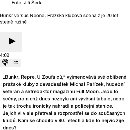
Foto: Jiří Šeda
Bunkr versus Neone. Pražská klubová scéna žije 20 let
stejně rušně
4:09
„Bunkr, Repre, U Zoufalců,“ vyjmenovává své oblíbené
pražské kluby z devadesátek Michal Pařízek, hudební
veterán a šéfredaktor magazínu Full Moon. Jsou to
scény, po nichž dnes nezbyla ani vývěsní tabule, nebo
je tak trochu ironicky nahradila policejní stanice.
Jejich vliv ale přetrval a rozprostřel se do současných
klubů. Kam se chodilo v 90. letech a kde to nejvíc žije
dnes?