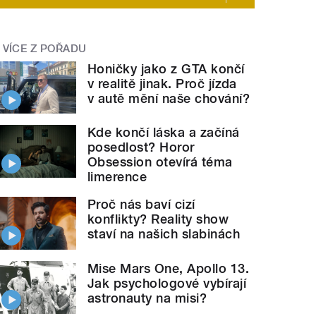
VÍCE Z POŘADU
smrt
" style="">
Hospic je dobrým místem
pro smrt
Honičky jako z GTA končí
v realitě jinak. Proč jízda
v autě mění naše chování?
Kde končí láska a začíná
posedlost? Horor
Obsession otevírá téma
limerence
Proč nás baví cizí
konflikty? Reality show
staví na našich slabinách
Mise Mars One, Apollo 13.
Jak psychologové vybírají
astronauty na misi?