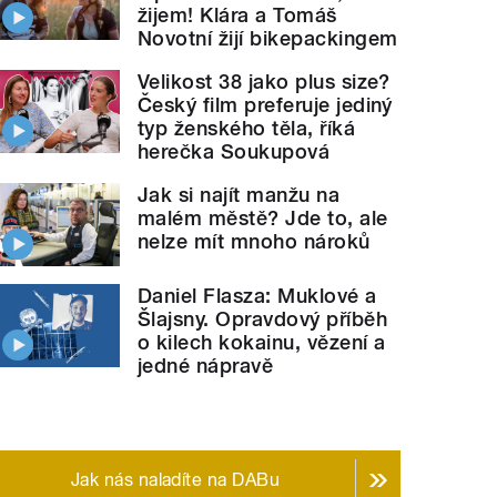
žijem! Klára a Tomáš
Novotní žijí bikepackingem
Velikost 38 jako plus size?
Český film preferuje jediný
typ ženského těla, říká
herečka Soukupová
Jak si najít manžu na
malém městě? Jde to, ale
nelze mít mnoho nároků
Daniel Flasza: Muklové a
Šlajsny. Opravdový příběh
o kilech kokainu, vězení a
jedné nápravě
Jak nás naladíte na DABu