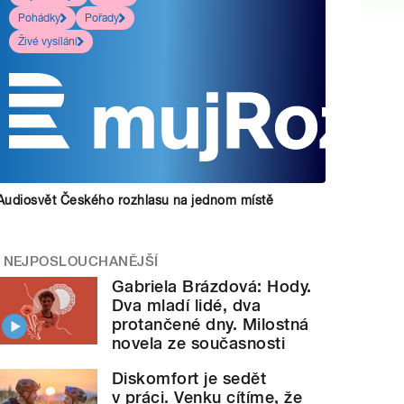
Pohádky
Pořady
Živé vysílání
Audiosvět Českého rozhlasu na jednom místě
NEJPOSLOUCHANĚJŠÍ
Gabriela Brázdová: Hody.
Dva mladí lidé, dva
protančené dny. Milostná
novela ze současnosti
Diskomfort je sedět
v práci. Venku cítíme, že