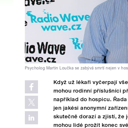
Psycholog Martin Loučka se zabývá smrtí nejen v hos
Když už lékaři vyčerpají v
mohou rodinní příslušníci p
například do hospicu. Řada
jen jakési anonymní zařízen
skutečně dorazí a zjistí, že 
mohou lidé prožít konec svéh