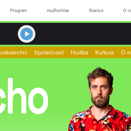
Program
mujRozhlas
Stanice
O r
udioarchiv
Společnost
Hudba
Kultura
O n