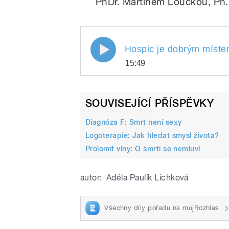
PhDr. Martinem Loučkou, Ph.
Hospic je dobrým místem 
Hospic je dobrým míst
15:49
Hospic je dobrým mí
Play
SOUVISEJÍCÍ PŘÍSPĚVKY
Diagnóza F: Smrt není sexy
Logoterapie: Jak hledat smysl života?
Prolomit vlny: O smrti se nemluví
autor:
Adéla Paulík Lichková
/
Všechny díly pořadu na mujRozhlas