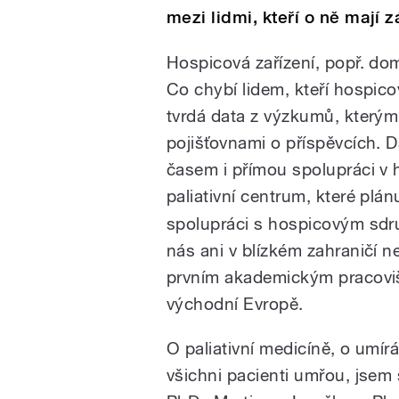
mezi lidmi, kteří o ně mají 
Hospicová zařízení, popř. do
Co chybí lidem, kteří hospico
tvrdá data z výzkumů, kterými 
pojišťovnami o příspěvcích. Da
časem i přímou spolupráci v 
paliativní centrum, které plá
spolupráci s hospicovým sdr
nás ani v blízkém zahraničí n
prvním akademickým pracovišt
východní Evropě.
O paliativní medicíně, o umírá
všichni pacienti umřou, jsem 