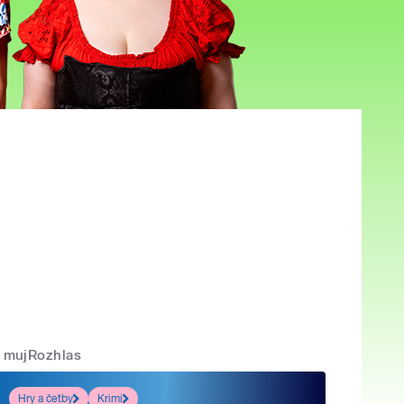
mujRozhlas
Hry a četby
Krimi