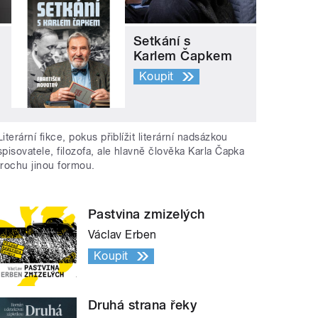
Setkání s
Karlem Čapkem
Koupit
Literární fikce, pokus přiblížit literární nadsázkou
spisovatele, filozofa, ale hlavně člověka Karla Čapka
trochu jinou formou.
Pastvina zmizelých
Václav Erben
Koupit
Druhá strana řeky