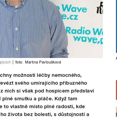
picích
|
foto:
Martina Pavloušková
šechny možnosti léčby nemocného,
řevézt svého umírajícího příbuzného
 z nich si však pod hospicem představí
í plné smutku a pláče. Když tam
je to vlastně místo plné radosti, kde
o života bez bolesti, s důstojností a