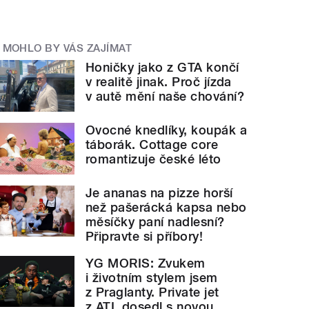
MOHLO BY VÁS ZAJÍMAT
Honičky jako z GTA končí
v realitě jinak. Proč jízda
v autě mění naše chování?
Ovocné knedlíky, koupák a
táborák. Cottage core
romantizuje české léto
Je ananas na pizze horší
než pašerácká kapsa nebo
měsíčky paní nadlesní?
Připravte si příbory!
YG MORIS: Zvukem
i životním stylem jsem
z Praglanty. Private jet
z ATL dosedl s novou