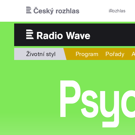
Přejít k hlavnímu obsahu
iRozhlas
Životní styl
Program
Pořady
A