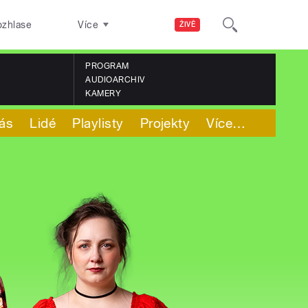
ozhlase
Více
ŽIVĚ
PROGRAM
AUDIOARCHIV
KAMERY
ás
Lidé
Playlisty
Projekty
Více
…