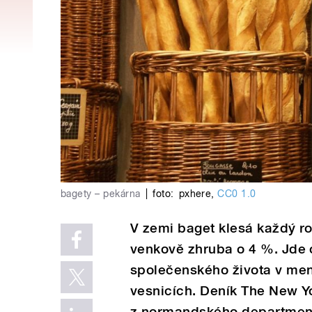
bagety – pekárna
|
foto:
pxhere
,
CC0 1.0
V zemi baget klesá každý ro
venkově zhruba o 4 %. Jde 
společenského života v me
vesnicích. Deník The New Yo
z normandského departmen