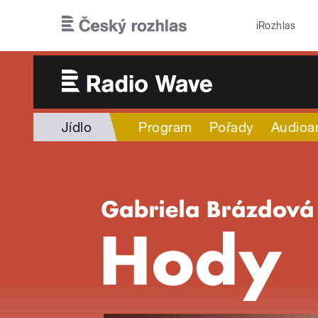
Přejít k hlavnímu obsahu
iRozhlas
Jídlo
Program
Pořady
Audioa