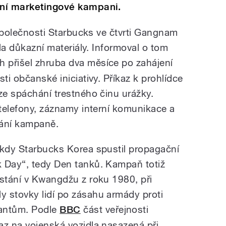
zní marketingové kampani.
e společnosti Starbucks ve čtvrti Gangnam
ila důkazní materiály. Informoval o tom
h přišel zhruba dva měsíce po zahájení
ti občanské iniciativy. Příkaz k prohlídce
ze spáchání trestného činu urážky.
 telefony, záznamy interní komunikace a
vání kampaně.
 kdy Starbucks Korea spustil propagační
k Day“, tedy Den tanků. Kampaň totiž
vstání v Kwangdžu z roku 1980, při
 stovky lidí po zásahu armády proti
antům. Podle
BBC
část veřejnosti
az na vojenská vozidla nasazená při