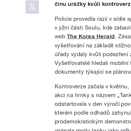
činu urážky kvůli kontrover
Policie provedla razii v sídl
v jižní části Soulu, kde zabav
web
The Korea Herald
. Zása
vyšetřování na základě stížnos
úřady vydaly kvůli podezření 
Vyšetřovatelé hledali mobilní
dokumenty týkající se pláno
Kontroverze začala v květnu,
akci na hrnky s názvem „Tan
odstartovala v den výročí po
kterém podle odhadů zahynuly
prodemokratickým demonstr
vnímala motiv tanku jako odk