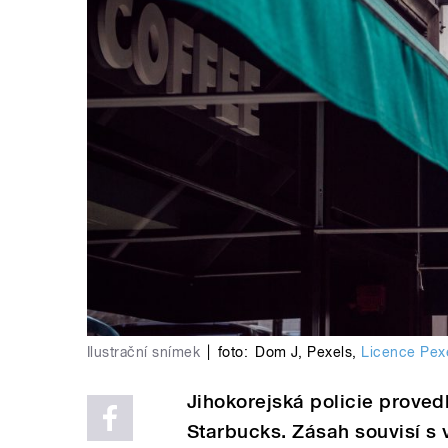
Ilustrační snímek
|
foto:
Dom J
,
Pexels
,
Licence Pex
Jihokorejská policie proved
Starbucks. Zásah souvisí s 