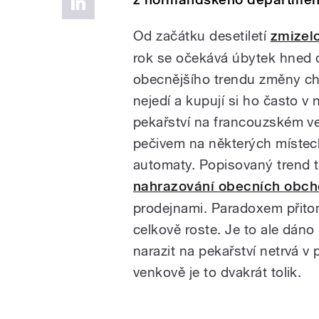
Od začátku desetiletí
zmizel
rok se očekává úbytek hned d
obecnějšího trendu změny chov
nejedí a kupují si ho často v
pekařství na francouzském ve
pečivem na některých místech 
automaty. Popisovaný trend 
nahrazování obecních obch
prodejnami. Paradoxem přitom
celkově roste. Je to ale dán
narazit na pekařství netrvá v
venkově je to dvakrát tolik.