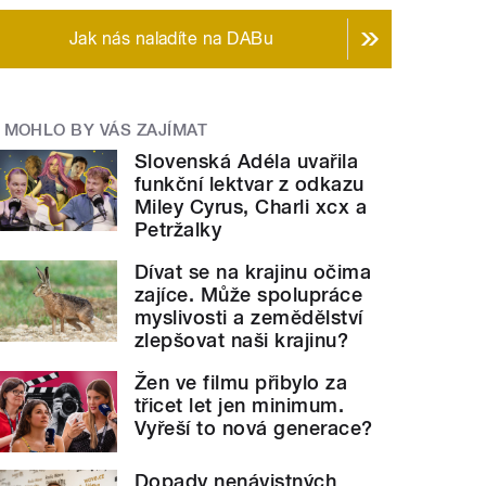
Jak nás naladíte na DABu
MOHLO BY VÁS ZAJÍMAT
Slovenská Adéla uvařila
funkční lektvar z odkazu
Miley Cyrus, Charli xcx a
Petržalky
Dívat se na krajinu očima
zajíce. Může spolupráce
myslivosti a zemědělství
zlepšovat naši krajinu?
Žen ve filmu přibylo za
třicet let jen minimum.
Vyřeší to nová generace?
Dopady nenávistných