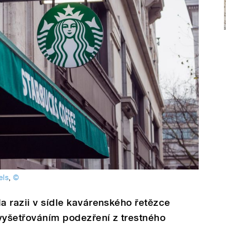
els
,
©
la razii v sídle kavárenského řetězce
vyšetřováním podezření z trestného