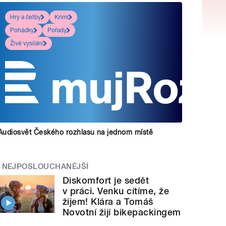
Hry a četby
Krimi
Pohádky
Pořady
Živé vysílání
Audiosvět Českého rozhlasu na jednom místě
NEJPOSLOUCHANĚJŠÍ
Diskomfort je sedět
v práci. Venku cítíme, že
žijem! Klára a Tomáš
Novotní žijí bikepackingem