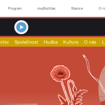
Program
mujRozhlas
Stanice
O r
rchiv
Společnost
Hudba
Kultura
O nás
L