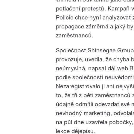
potlačení protestů. Kampaň v
Policie chce nyní analyzovat z
propagace záměrná a jaký byl
zaměstnanců.
Společnost Shinsegae Group, 
provozuje, uvedla, že chyba b
neúmyslná, napsal dál web B
podle společnosti neuvědomil
Nezaregistrovalo ji ani nejvyš
to, že tři z pěti zaměstnanc
údajně odmítli odevzdat své m
nevhodný marketing, odvolala
na půl dne uzavřela pobočky,
lekce dějepisu.