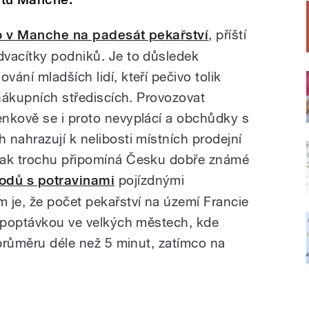
o v Manche na padesát pekařství
, příští
vacítky podniků. Je to důsledek
ání mladších lidí, kteří pečivo tolik
 nákupních střediscích. Provozovat
nkově se i proto nevyplácí a obchůdky s
nahrazují k nelibosti místních prodejní
tak trochu připomíná Česku dobře známé
odů s potravinami
pojízdnými
 je, že počet pekařství na území Francie
o poptávkou ve velkých městech, kde
 průměru déle než 5 minut, zatímco na