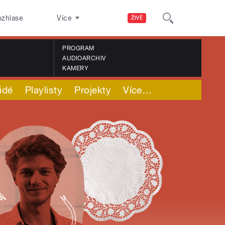
ozhlase
Více
ŽIVĚ
PROGRAM
AUDIOARCHIV
KAMERY
idé
Playlisty
Projekty
Více
…