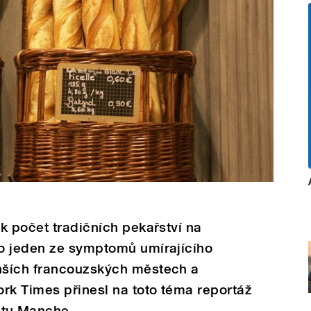
k počet tradičních pekařství na
o jeden ze symptomů umírajícího
nších francouzských městech a
rk Times přinesl na toto téma reportáž
tu Manche.