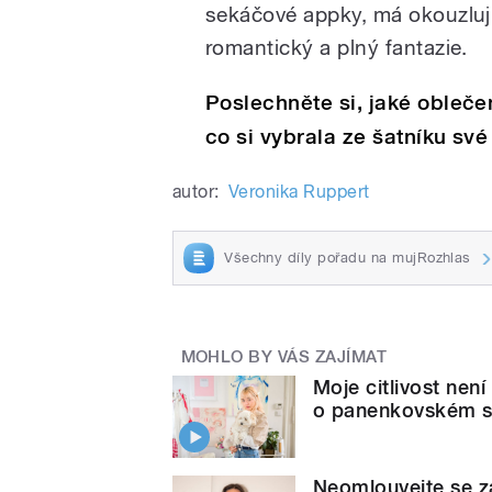
sekáčové appky, má okouzlujíc
romantický a plný fantazie.
Poslechněte si, jaké obleče
co si vybrala ze šatníku sv
autor:
Veronika Ruppert
Všechny díly pořadu na mujRozhlas
MOHLO BY VÁS ZAJÍMAT
Moje citlivost nen
o panenkovském s
Neomlouvejte se z