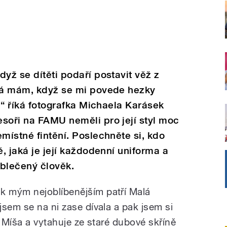
yž se dítěti podaří postavit věž z
 já mám, když se mi povede hezky
o,“ říká fotografka Michaela Karásek
soři na FAMU neměli pro její styl moc
místné fintění. Poslechněte si, kdo
ě, jaká je její každodenní uniforma a
oblečený člověk.
 mým nejoblíbenějším patří Malá
sem se na ni zase dívala a pak jsem si
e Míša a vytahuje ze staré dubové skříně