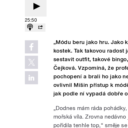
25:50
„Módu beru jako hru. Jako kd
kostek. Tak takovou radost
sestavit outfit, takové bing
Čejková. Vzpomíná, že profe
pochopení a brali ho jako ne
ovlivnil Míšin přístup k mód
jak podle ní vypadá dobře 
„Dodnes mám ráda pohádky, k
mořská víla. Zrovna nedávno j
pořídila tenhle top,“ směje s