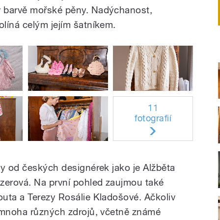
v barvě mořské pěny. Nadýchanost,
líná celým jejím šatníkem.
11
fotografií
ly od českých designérek jako je Alžběta
zerová. Na první pohled zaujmou také
uta a Terezy Rosálie Kladošové. Ačkoliv
z mnoha různých zdrojů, včetně známé