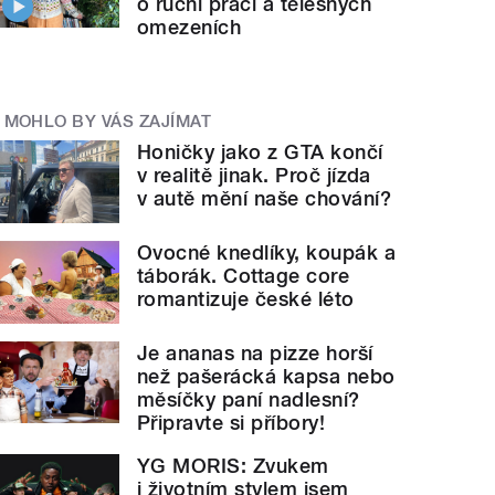
o ruční práci a tělesných
omezeních
MOHLO BY VÁS ZAJÍMAT
Honičky jako z GTA končí
v realitě jinak. Proč jízda
v autě mění naše chování?
Ovocné knedlíky, koupák a
táborák. Cottage core
romantizuje české léto
Je ananas na pizze horší
než pašerácká kapsa nebo
měsíčky paní nadlesní?
Připravte si příbory!
YG MORIS: Zvukem
i životním stylem jsem