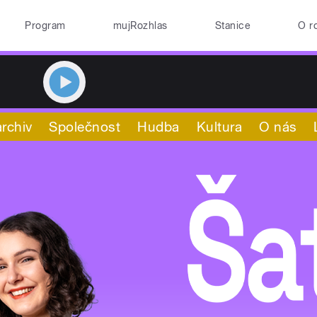
Program
mujRozhlas
Stanice
O r
rchiv
Společnost
Hudba
Kultura
O nás