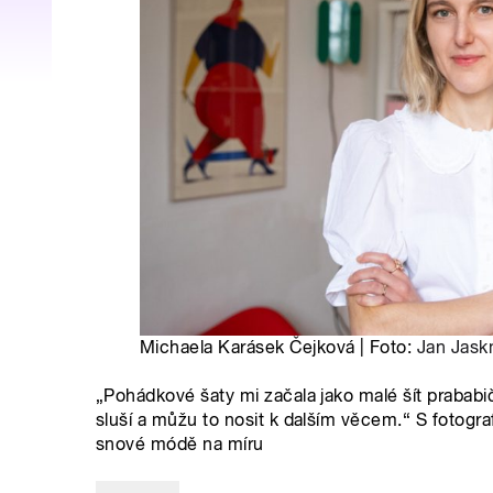
Michaela Karásek Čejková | Foto:
Jan Jask
„Pohádkové šaty mi začala jako malé šít prababič
sluší a můžu to nosit k dalším věcem.“ S fotog
snové módě na míru