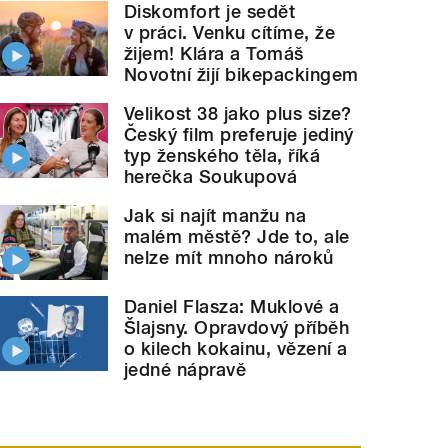
Diskomfort je sedět
v práci. Venku cítíme, že
žijem! Klára a Tomáš
Novotní žijí bikepackingem
Velikost 38 jako plus size?
Český film preferuje jediný
typ ženského těla, říká
herečka Soukupová
Jak si najít manžu na
malém městě? Jde to, ale
nelze mít mnoho nároků
Daniel Flasza: Muklové a
Šlajsny. Opravdový příběh
o kilech kokainu, vězení a
jedné nápravě