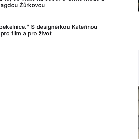
Magdou Žůrkovou
pekelnice.“ S designérkou Kateřinou
ro film a pro život