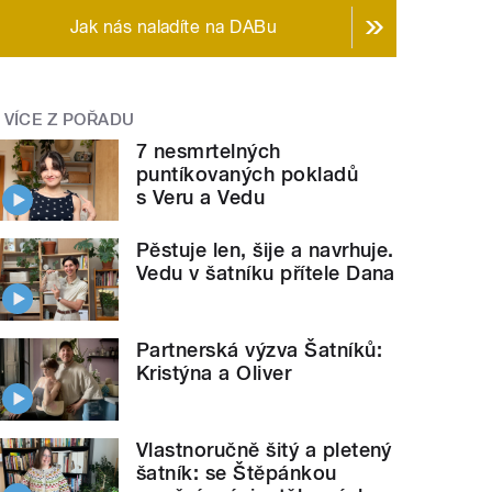
Jak nás naladíte na DABu
VÍCE Z POŘADU
7 nesmrtelných
puntíkovaných pokladů
s Veru a Vedu
Pěstuje len, šije a navrhuje.
Vedu v šatníku přítele Dana
Partnerská výzva Šatníků:
Kristýna a Oliver
Vlastnoručně šitý a pletený
šatník: se Štěpánkou