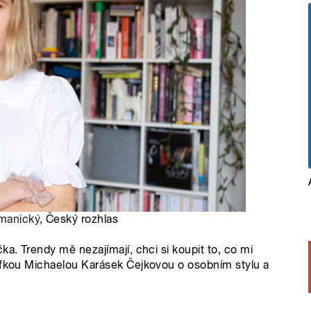
manický
, Český rozhlas
ka. Trendy mě nezajímají, chci si koupit to, co mi
rafkou Michaelou Karásek Čejkovou o osobním stylu a