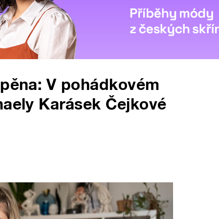
á pěna: V pohádkovém
haely Karásek Čejkové