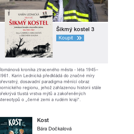
Šikmý kostel 3
Koupit
Románová kronika ztraceného města - léta 1945–
1961. Karin Lednická předkládá do značné míry
převratný, dosavadní paradigma měnící obraz
hornického regionu, jehož zahlazenou historii stále
překrývá tlustá vrstva mýtů a zakořeněných
stereotypů o „černé zemi a rudém kraji“.
Kost
Bára Dočkalová