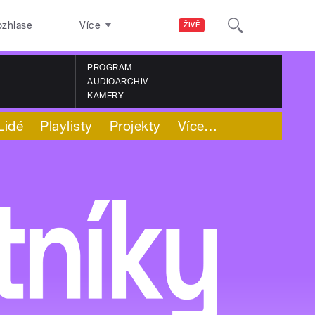
ozhlase
Více
ŽIVĚ
PROGRAM
AUDIOARCHIV
KAMERY
Lidé
Playlisty
Projekty
Více
…