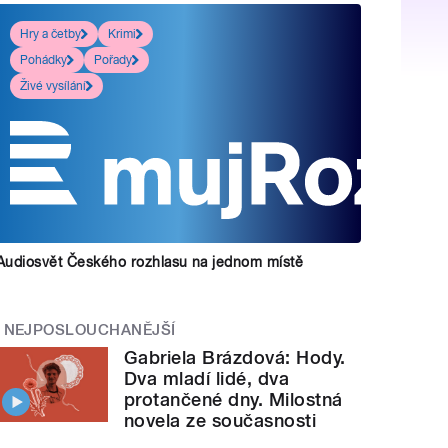
Hry a četby
Krimi
Pohádky
Pořady
Živé vysílání
Audiosvět Českého rozhlasu na jednom místě
NEJPOSLOUCHANĚJŠÍ
Gabriela Brázdová: Hody.
Dva mladí lidé, dva
protančené dny. Milostná
novela ze současnosti