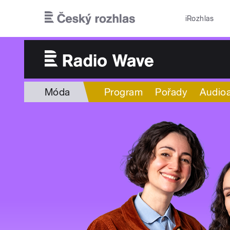
Přejít k hlavnímu obsahu
iRozhlas
Móda
Program
Pořady
Audioa