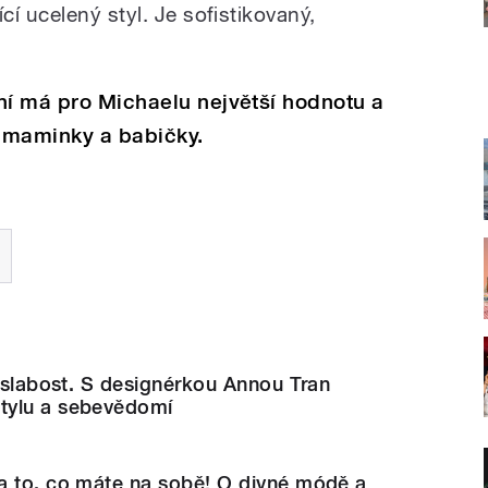
í ucelený styl. Je sofistikovaný,
ní má pro Michaelu největší hodnotu a
é maminky a babičky.
í slabost. S designérkou Annou Tran
tylu a sebevědomí
a to, co máte na sobě! O divné módě a