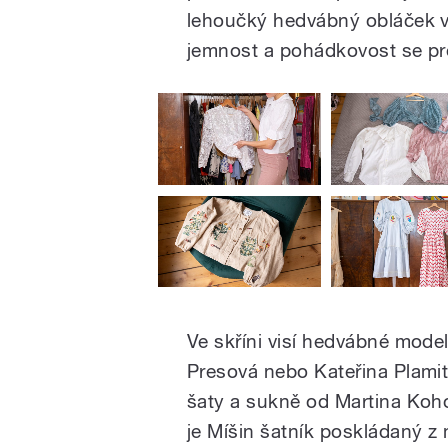
lehoučký hedvábný obláček 
jemnost a pohádkovost se pro
Ve skříni visí hedvábné mode
Presová nebo Kateřina Plamit
šaty a sukně od Martina Koho
je Míšin šatník poskládaný 