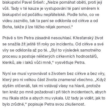
biskupství Pavel Sršeň: „Nelze pomáhat oběti, proti její
vůli. Tady v té kauze je vystupování té paní směrem k
biskupství od počátku nepřátelské. Podle toho, co ve
videu zaznělo, tak ta paní se odklonila od církve a od
Boha, takže jí lze těžko nějak pomoci.“
Právě s tím Petra zásadně nesouhlasí. Křesťanský život
se snažila žít ještě tři roky po incidentu. Od církve a své
víry se odklonila až po té. „Byl to výsledek samotného
procesu a postoje některých církevních hodnostářů,
kleriků, ale i laiků vůči mně,“ vysvětluje Petra.
Nyní se musí vyrovnávat s životem bez církve a bez víry,
který pro ni velkou část života znamenal všechno. „Když
slyším otčenáš, tak mi vstávají vlasy na hlavě, protože
ten kněz po mně požadoval i při těch incidentech, abych
mu říkala otče a abych mu vykala. Už tady je vidět, jak to
bylo zrůdné,“ popisuje Petra svou zkušenost.