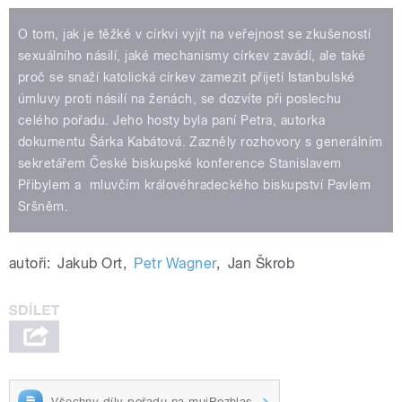
O tom, jak je těžké v církvi vyjít na veřejnost se zkušeností
sexuálního násilí, jaké mechanismy církev zavádí, ale také
proč se snaží katolická církev zamezit přijetí Istanbulské
úmluvy proti násilí na ženách, se dozvíte při poslechu
celého pořadu. Jeho hosty byla paní Petra, autorka
dokumentu Šárka Kabátová. Zazněly rozhovory s generálním
sekretářem České biskupské konference Stanislavem
Přibylem a mluvčím královéhradeckého biskupství Pavlem
Sršněm.
autoři:
Jakub Ort
,
Petr Wagner
,
Jan Škrob
Všechny díly pořadu na mujRozhlas