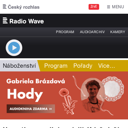
Přejít k hlavnímu obsahu
MENU
ŽIVĚ
PROGRAM
AUDIOARCHIV
KAMERY
Náboženství
Program
Pořady
Více
…