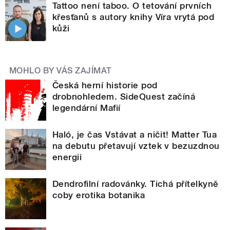
Tattoo není taboo. O tetování prvních
křesťanů s autory knihy Víra vrytá pod
kůži
MOHLO BY VÁS ZAJÍMAT
Česká herní historie pod
drobnohledem. SideQuest začíná
legendární Mafií
Haló, je čas Vstávat a ničit! Matter Tua
na debutu přetavují vztek v bezuzdnou
energii
Dendrofilní radovánky. Tichá přítelkyně
coby erotika botanika