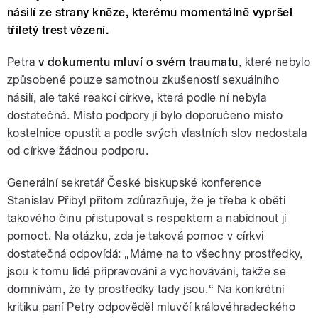
násilí ze strany kněze, kterému momentálně vypršel
tříletý trest vězení.
Petra
v dokumentu mluví o svém traumatu
, které nebylo
způsobené pouze samotnou zkušeností sexuálního
násilí, ale také reakcí církve, která podle ní nebyla
dostatečná. Místo podpory jí bylo doporučeno místo
kostelnice opustit a podle svých vlastních slov nedostala
od církve žádnou podporu.
Generální sekretář České biskupské konference
Stanislav Přibyl přitom zdůrazňuje, že je třeba k oběti
takového činu přistupovat s respektem a nabídnout jí
pomoct. Na otázku, zda je taková pomoc v církvi
dostatečná odpovídá: „Máme na to všechny prostředky,
jsou k tomu lidé připravováni a vychováváni, takže se
domnívám, že ty prostředky tady jsou.“ Na konkrétní
kritiku paní Petry odpověděl mluvčí královéhradeckého