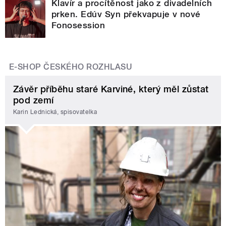
Klavír a procítěnost jako z divadelních
prken. Edúv Syn překvapuje v nové
Fonosession
E-SHOP ČESKÉHO ROZHLASU
Závěr příběhu staré Karviné, který měl zůstat
pod zemí
Karin Lednická, spisovatelka