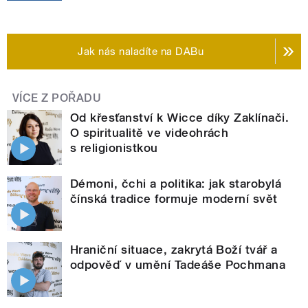
Jak nás naladíte na DABu
VÍCE Z POŘADU
Od křesťanství k Wicce díky Zaklínači.
O spiritualitě ve videohrách
s religionistkou
Démoni, čchi a politika: jak starobylá
čínská tradice formuje moderní svět
Hraniční situace, zakrytá Boží tvář a
odpověď v umění Tadeáše Pochmana