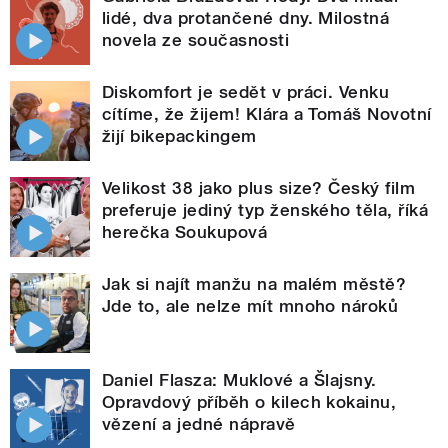
lidé, dva protančené dny. Milostná
novela ze současnosti
Diskomfort je sedět v práci. Venku
cítíme, že žijem! Klára a Tomáš Novotní
žijí bikepackingem
Velikost 38 jako plus size? Český film
preferuje jediný typ ženského těla, říká
herečka Soukupová
Jak si najít manžu na malém městě?
Jde to, ale nelze mít mnoho nároků
Daniel Flasza: Muklové a Šlajsny.
Opravdový příběh o kilech kokainu,
vězení a jedné nápravě