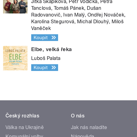
Jitka Škápíková, Petr Vodička, Petra
Tanclová, Tomáš Pánek, Dušan
Radovanovič, Ivan Malý, Ondřej Nováček,
Karolína Stegurová, Michal Dlouhý, Miloš
Vaněček
Koupit
Elbe, velká řeka
Luboš Palata
Koupit
Český rozhlas
O nás
Válka na Ukrajině
Jak nás naladíte
Komunální volby
Nápověda