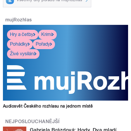
mujRozhlas
Hry a četby
Krimi
Pohádky
Pořady
Živé vysílání
Audiosvět Českého rozhlasu na jednom místě
NEJPOSLOUCHANĚJŠÍ
Gabriela Brázdová: Hody. Dva mladí