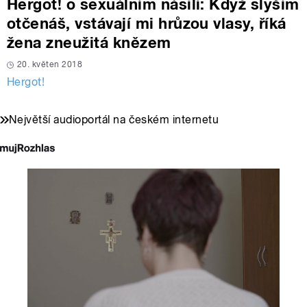
Hergot! o sexuálním násilí: Když slyším
otčenáš, vstávají mi hrůzou vlasy, říká
žena zneužitá knězem
20. květen 2018
Hergot!
Největší audioportál na českém internetu