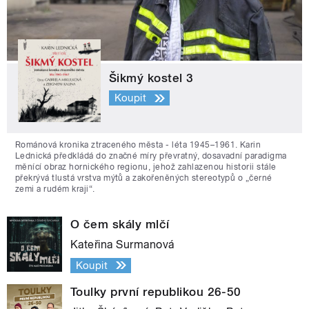
Šikmý kostel 3
Koupit
Románová kronika ztraceného města - léta 1945–1961. Karin
Lednická předkládá do značné míry převratný, dosavadní paradigma
měnící obraz hornického regionu, jehož zahlazenou historii stále
překrývá tlustá vrstva mýtů a zakořeněných stereotypů o „černé
zemi a rudém kraji“.
O čem skály mlčí
Kateřina Surmanová
Koupit
Toulky první republikou 26-50