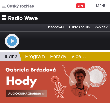
Přejít k hlavnímu obsahu
MENU
ŽIVĚ
PROGRAM
AUDIOARCHIV
KAMERY
Hudba
Program
Pořady
Více
…