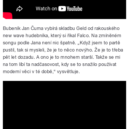
Bubeník Jan Čuma vybírá skladbu Geld od rakouského
new wave hudebníka, který si říkal Falco. Na zmíněném
songu podle Jana není nic špatně. „Když jsem to partě
pustil, tak si mysleli, že je to něco novýho. Že je to třeba
pět let dozadu. A ono je to mnohem starší. Takže se mi
na tom líbí ta nadčasovost, kdy se to snažilo používat
moderní věci v té době,
“
vysvětluje.
Peter Gabriel - Sledgehammer (HD
version)