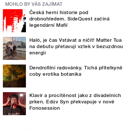
MOHLO BY VÁS ZAJÍMAT
Česká herní historie pod
drobnohledem. SideQuest začíná
legendární Mafií
Haló, je čas Vstávat a ničit! Matter Tua
na debutu přetavují vztek v bezuzdnou
energii
Dendrofilní radovánky. Tichá přítelkyně
coby erotika botanika
Klavír a procítěnost jako z divadelních
prken. Edúv Syn překvapuje v nové
Fonosession