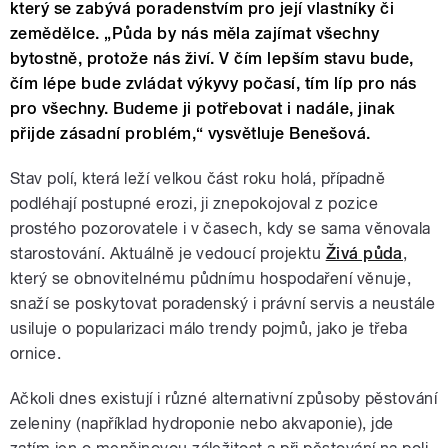
který se zabývá poradenstvím pro její vlastníky či
zemědělce. „Půda by nás měla zajímat všechny
bytostně, protože nás živí. V čím lepším stavu bude,
čím lépe bude zvládat výkyvy počasí, tím líp pro nás
pro všechny. Budeme ji potřebovat i nadále, jinak
přijde zásadní problém,“ vysvětluje Benešová.
Stav polí, která leží velkou část roku holá, případně
podléhají postupné erozi, ji znepokojoval z pozice
prostého pozorovatele i v časech, kdy se sama věnovala
starostování. Aktuálně je vedoucí projektu
Živá půda
,
který se obnovitelnému půdnímu hospodaření věnuje,
snaží se poskytovat poradenský i právní servis a neustále
usiluje o popularizaci málo trendy pojmů, jako je třeba
ornice.
Ačkoli dnes existují i různé alternativní způsoby pěstování
zeleniny (například hydroponie nebo akvaponie), jde