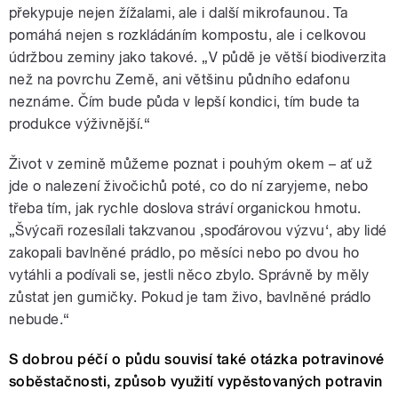
překypuje nejen žížalami, ale i další mikrofaunou. Ta
pomáhá nejen s rozkládáním kompostu, ale i celkovou
údržbou zeminy jako takové. „V půdě je větší biodiverzita
než na povrchu Země, ani většinu půdního edafonu
neznáme. Čím bude půda v lepší kondici, tím bude ta
produkce výživnější.“
Život v zemině můžeme poznat i pouhým okem – ať už
jde o nalezení živočichů poté, co do ní zaryjeme, nebo
třeba tím, jak rychle doslova stráví organickou hmotu.
„Švýcaři rozesílali takzvanou ‚spoďárovou výzvu‘, aby lidé
zakopali bavlněné prádlo, po měsíci nebo po dvou ho
vytáhli a podívali se, jestli něco zbylo. Správně by měly
zůstat jen gumičky. Pokud je tam živo, bavlněné prádlo
nebude.“
S dobrou péčí o půdu souvisí také otázka potravinové
soběstačnosti, způsob využití vypěstovaných potravin