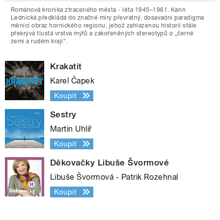
Románová kronika ztraceného města - léta 1945–1961. Karin
Lednická předkládá do značné míry převratný, dosavadní paradigma
měnící obraz hornického regionu, jehož zahlazenou historii stále
překrývá tlustá vrstva mýtů a zakořeněných stereotypů o „černé
zemi a rudém kraji“.
Krakatit
Karel Čapek
Koupit
Sestry
Martin Uhlíř
Koupit
Děkovačky Libuše Švormové
Libuše Švormová - Patrik Rozehnal
Koupit