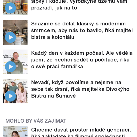
šípky i kdoule. Výrobkyně džemů vám
prozradí, jak na to
Snažíme se dělat klasiky s moderním
šmrncem, aby nás to bavilo, říká majitel
bistra a koloniálu
Každý den v každém počasí. Ale věděla
jsem, že nechci sedět u počítače, říká
o své práci farmářka
Nevadí, když povolíme a nejsme na
sebe tak drsní, říká majitelka Divokýho
Bistra na Šumavě
MOHLO BY VÁS ZAJÍMAT
Chceme dávat prostor mladé generaci,
říká zakladatelka filmové společnosti