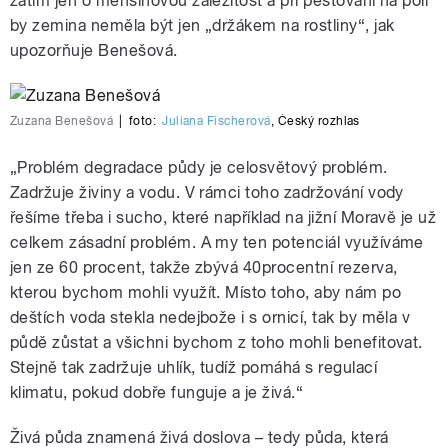
zatím jen o menšinovou záležitost a při pěstování na poli
by zemina neměla být jen „držákem na rostliny“, jak
upozorňuje Benešová.
Zuzana Benešová
|
foto:
Juliana Fischerová
,
Český rozhlas
„Problém degradace půdy je celosvětový problém.
Zadržuje živiny a vodu. V rámci toho zadržování vody
řešíme třeba i sucho, které například na jižní Moravě je už
celkem zásadní problém. A my ten potenciál využíváme
jen ze 60 procent, takže zbývá 40procentní rezerva,
kterou bychom mohli využít. Místo toho, aby nám po
deštích voda stekla nedejbože i s ornicí, tak by měla v
půdě zůstat a všichni bychom z toho mohli benefitovat.
Stejně tak zadržuje uhlík, tudíž pomáhá s regulací
klimatu, pokud dobře funguje a je živá.“
Živá půda znamená živá doslova – tedy půda, která