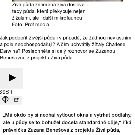
Živá půda znamená živá doslova –
tedy půda, která překypuje nejen
žížalami, ale i další mikrofaunou |
Foto: Profimedia
Jak podpořit živější půdu i v případě, že žádnou nevlastním
a pole neobhospodařuji? A čím uchvátily žížaly Charlese
Darwina? Poslechněte si celý rozhovor se Zuzanou
Benešovou z projektu Živá půda
20:21
„Málokdo by si nechal vytlouct okna a vytrhat podlahy,
ale u půdy se to bohužel docela standardně děje,“ říká
právnička Zuzana Benešová z projektu Živá půda,