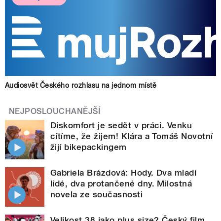
Audiosvět Českého rozhlasu na jednom místě
NEJPOSLOUCHANĚJŠÍ
Diskomfort je sedět v práci. Venku
cítíme, že žijem! Klára a Tomáš Novotní
žijí bikepackingem
Gabriela Brázdová: Hody. Dva mladí
lidé, dva protančené dny. Milostná
novela ze současnosti
Velikost 38 jako plus size? Český film