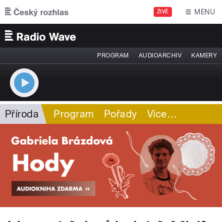
Přejít k hlavnímu obsahu
MENU
ŽIVĚ
PROGRAM
AUDIOARCHIV
KAMERY
Příroda
Program
Pořady
Více
…