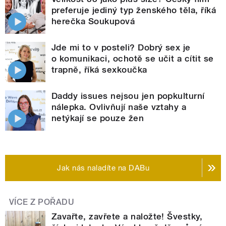
preferuje jediný typ ženského těla, říká
herečka Soukupová
Jde mi to v posteli? Dobrý sex je
o komunikaci, ochotě se učit a cítit se
trapně, říká sexkoučka
Daddy issues nejsou jen popkulturní
nálepka. Ovlivňují naše vztahy a
netýkají se pouze žen
Jak nás naladíte na DABu
VÍCE Z POŘADU
Zavařte, zavřete a naložte! Švestky,