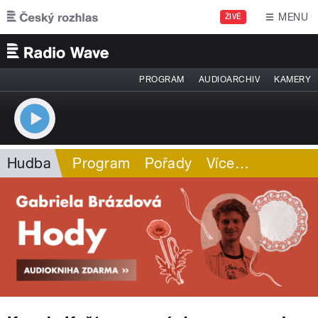
Přejít k hlavnímu obsahu
MENU
ŽIVĚ
PROGRAM
AUDIOARCHIV
KAMERY
Hudba
Program
Pořady
Více
…