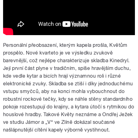
Personální přeobsazení, kterým kapela prošla, Květům
prospělo. Nové kvarteto je ve výsledku zvukově
barevnější, což nejlépe charakterizuje skladba Kinedryl.
Její první část plyne v tradičním, spíše hravějším duchu,
kde vedle kytar a bicích hrají významnou roli i různé
elektronické zvuky. Skladba se ztiší i díky jednoduchému
vstupu smyčců, aby na konci mohla vybouchnout do
robustní rockové tečky, kdy se náhle stěny standardního
pokoje rozestupují do krajiny, a kytara útočí s rytmikou do
houslové hradby. Takové Květy neznáme a Ondřej Ježek
ve studiu Jámor a „V“ ve Zlíně dokázal současné
našlápnutější cítění kapely výborně vystihnout.