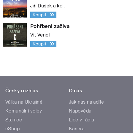
Jiří Dušek a kol.
Koupit
Pohřbeni zaživa
Vít Vencl
Koupit
Český rozhlas
O nás
Válka na Ukrajině
Jak nás naladíte
Komunální volby
Nápověda
Stanice
Lidé v rádiu
eShop
Kariéra