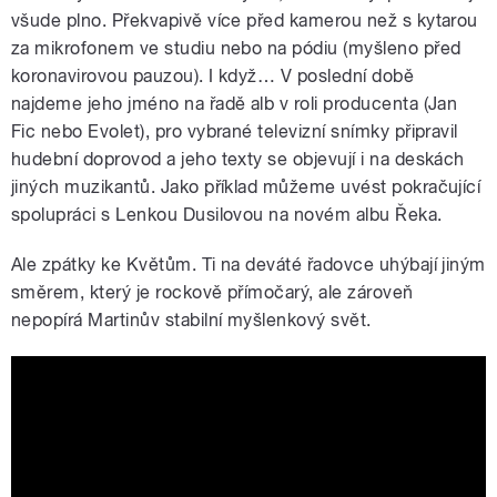
všude plno. Překvapivě více před kamerou než s kytarou
za mikrofonem ve studiu nebo na pódiu (myšleno před
koronavirovou pauzou). I když… V poslední době
najdeme jeho jméno na řadě alb v roli producenta (Jan
Fic nebo Evolet), pro vybrané televizní snímky připravil
hudební doprovod a jeho texty se objevují i na deskách
jiných muzikantů. Jako příklad můžeme uvést pokračující
spolupráci s Lenkou Dusilovou na novém albu Řeka.
Ale zpátky ke Květům. Ti na deváté řadovce uhýbají jiným
směrem, který je rockově přímočarý, ale zároveň
nepopírá Martinův stabilní myšlenkový svět.
Květy - Robot (official music video)