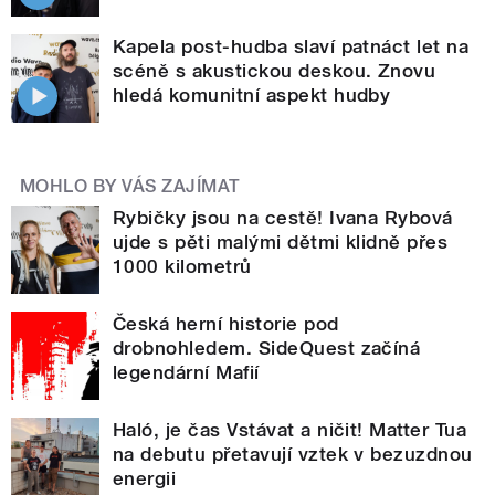
Kapela post-hudba slaví patnáct let na
scéně s akustickou deskou. Znovu
hledá komunitní aspekt hudby
MOHLO BY VÁS ZAJÍMAT
Rybičky jsou na cestě! Ivana Rybová
ujde s pěti malými dětmi klidně přes
1000 kilometrů
Česká herní historie pod
drobnohledem. SideQuest začíná
legendární Mafií
Haló, je čas Vstávat a ničit! Matter Tua
na debutu přetavují vztek v bezuzdnou
energii