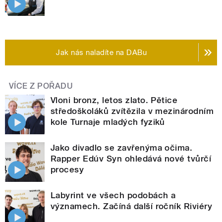
Jak nás naladíte na DABu
VÍCE Z POŘADU
Vloni bronz, letos zlato. Pětice
středoškoláků zvítězila v mezinárodním
kole Turnaje mladých fyziků
Jako divadlo se zavřenýma očima.
Rapper Edúv Syn ohledává nové tvůrčí
procesy
Labyrint ve všech podobách a
významech. Začíná další ročník Riviéry