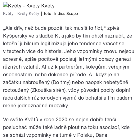
Květy - Květy Květy
|
foto:
Indies Scope
„Ale dřív, než bude pozdě, tak musíš to říct,“ zpívá
Kyšperský ve skladbě K, a jako by tím chtěl naznačit, že
letošní jubileum legitimizuje jeho tendence vracet se
v textech více do historie. Jeho vzpomínky znovu nejsou
adresné, spíše pocitově popisují letmými obrazy genezi
různých vztahů. Ať už k partnerům, kolegům, veřejným
osobnostem, nebo dokonce přírodě. A i když je na
začátku nabroušený (Do tmy) nebo naopak nebetyčně
roztoužený (Zkouška sirén), vždy původní pocity doplní
řada dalších různorodých vjemů do bohatší a tím pádem
méně jednoznačné mozaiky.
Ve světě Květů v roce 2020 se nejen dobře tančí –
posluchač může také ladně plout na toku asociací, kde
se schází vzpomínky na turné v Polsku, Dana