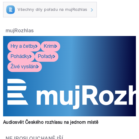
Všechny díly pořadu na mujRozhlas
mujRozhlas
Hry a četby
Krimi
Pohádky
Pořady
Živé vysílání
Audiosvět Českého rozhlasu na jednom místě
NEJPOSLOUCHANĚJŠÍ