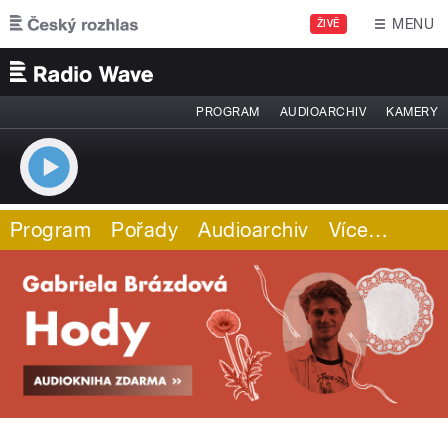
Přejít k hlavnímu obsahu
MENU
ŽIVĚ
PROGRAM
AUDIOARCHIV
KAMERY
Program
Pořady
Audioarchiv
Více
…