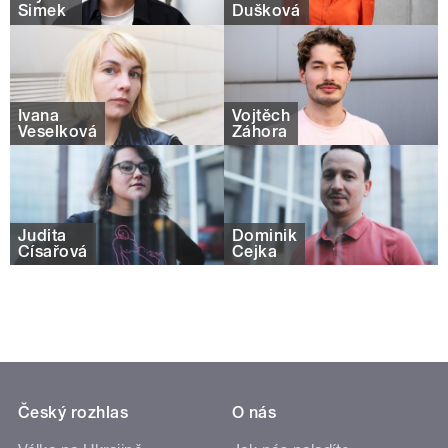
Šimek
Dušková
Ivana
Vojtěch
Veselková
Záhora
Judita
Dominik
Císařová
Čejka
Český rozhlas
O nás