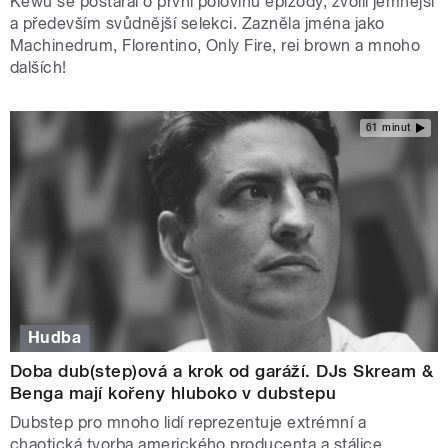
Kewu se postaral o první polovinu epizody, zvolil jemnější
a především svůdnější selekci. Zazněla jména jako
Machinedrum, Florentino, Only Fire, rei brown a mnoho
dalších!
61 minut
Hudba
Doba dub(step)ová a krok od garáží. DJs Skream &
Benga mají kořeny hluboko v dubstepu
Dubstep pro mnoho lidí reprezentuje extrémní a
chaotická tvorba amerického producenta a stálice