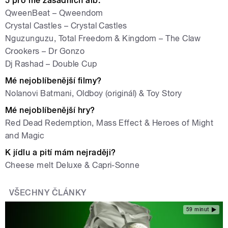
5 pro mě zásadních alb:
QweenBeat – Qweendom
Crystal Castles – Crystal Castles
Nguzunguzu, Total Freedom & Kingdom – The Claw
Crookers – Dr Gonzo
Dj Rashad – Double Cup
Mé nejoblíbenější filmy?
Nolanovi Batmani, Oldboy (originál) & Toy Story
Mé nejoblíbenější hry?
Red Dead Redemption, Mass Effect & Heroes of Might
and Magic
K jídlu a pití mám nejraději?
Cheese melt Deluxe & Capri-Sonne
VŠECHNY ČLÁNKY
59 minut