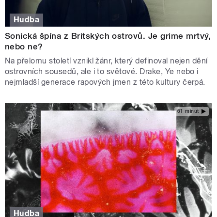
Hudba
Sonická špína z Britských ostrovů. Je grime mrtvý,
nebo ne?
Na přelomu století vznikl žánr, který definoval nejen dění
ostrovních sousedů, ale i to světové. Drake, Ye nebo i
nejmladší generace rapových jmen z této kultury čerpá.
61 minut
Hudba