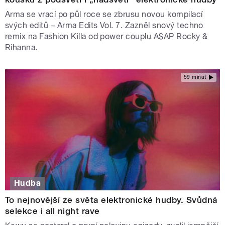
Arma se vrací po půl roce se zbrusu novou kompilací
svých editů – Arma Edits Vol. 7. Zazněl snový techno
remix na Fashion Killa od power couplu A$AP Rocky &
Rihanna.
59 minut
Hudba
To nejnovější ze světa elektronické hudby. Svůdná
selekce i all night rave