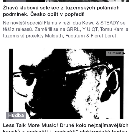
Žhavá klubová selekce z tuzemských polárních
podmínek. Česko opět v popředí!
Nejnovější speciál Flámu v režii dua Kewu & STEADY se
těší z releasů. Zaměřili se na GRRL, Y U QT, Tomu Kami a
tuzemské projekty Malcuth, Facutum & Floret Loret.
61 minut
Hudba
Less Talk More Music! Druhé kolo nejzajímavějších
kousků z podsvětí i „nadsvětí” elektronické hudby