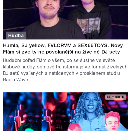
Hudba
Humla, SJ yellow, FVLCRVM a SEX66TOYS. Nový
Flám si zve ty nejpovolanější na živelné DJ sety
Hudební pořad Flám o všem, co se šustne ve světě
klubové hudby, se nově transformuje ve formát živelných
DJ setů vysílaných a natáčených v proskleném studiu
Radia Wave.
61 minut