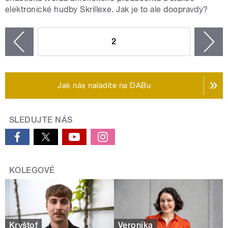
elektronické hudby Skrillexe. Jak je to ale doopravdy?
STRÁNKY
2
n
zí
Jak nás naladíte na DABu
SLEDUJTE NÁS
KOLEGOVÉ
Kryštof
Veronika