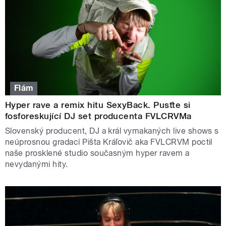
Flám
Hyper rave a remix hitu SexyBack. Pusťte si
fosforeskující DJ set producenta FVLCRVMa
Slovenský producent, DJ a král vymakaných live shows s
neúprosnou gradací Pišta Kráľovič aka FVLCRVM poctil
naše prosklené studio současným hyper ravem a
nevydanými hity.