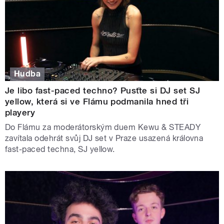
Hudba
Je libo fast-paced techno? Pusťte si DJ set SJ
yellow, která si ve Flámu podmanila hned tři
playery
Do Flámu za moderátorským duem Kewu & STEADY
zavítala odehrát svůj DJ set v Praze usazená královna
fast-paced techna, SJ yellow.