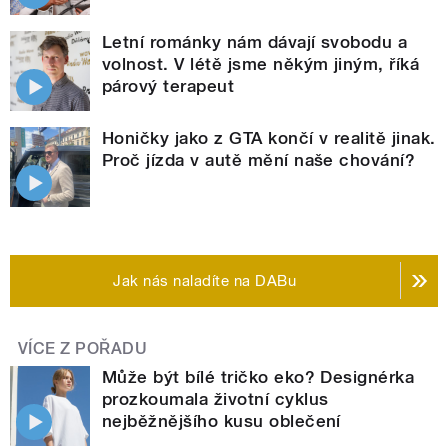
Letní románky nám dávají svobodu a
volnost. V létě jsme někým jiným, říká
párový terapeut
Honičky jako z GTA končí v realitě jinak.
Proč jízda v autě mění naše chování?
Jak nás naladíte na DABu
VÍCE Z POŘADU
Může být bílé tričko eko? Designérka
prozkoumala životní cyklus
nejběžnějšího kusu oblečení