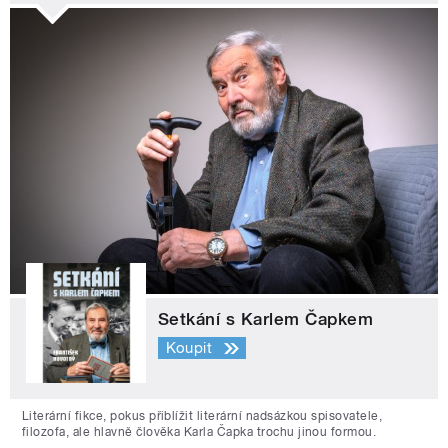
Setkání s Karlem Čapkem
Koupit
Literární fikce, pokus přiblížit literární nadsázkou spisovatele,
filozofa, ale hlavně člověka Karla Čapka trochu jinou formou.