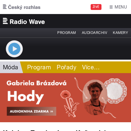
Přejít k hlavnímu obsahu
MENU
ŽIVĚ
PROGRAM
AUDIOARCHIV
KAMERY
Móda
Program
Pořady
Více
…