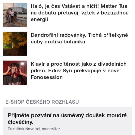
Haló, je čas Vstávat a ničit! Matter Tua
na debutu přetavují vztek v bezuzdnou
energii
Dendrofilní radovánky. Tichá přítelkyně
coby erotika botanika
Klavír a procítěnost jako z divadelních
prken. Edúv Syn překvapuje v nové
Fonosession
E-SHOP ČESKÉHO ROZHLASU
Přijměte pozvání na úsměvný doušek moudré
člověčiny.
František Novotný, moderátor