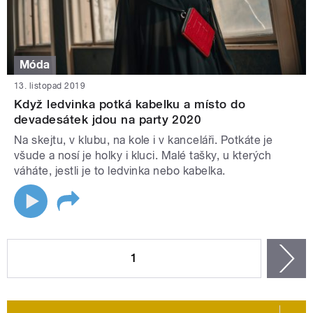
Móda
13. listopad 2019
Když ledvinka potká kabelku a místo do
devadesátek jdou na party 2020
Na skejtu, v klubu, na kole i v kanceláři. Potkáte je
všude a nosí je holky i kluci. Malé tašky, u kterých
váháte, jestli je to ledvinka nebo kabelka.
STRÁNKY
1
n