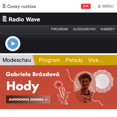
Přejít k hlavnímu obsahu
MENU
ŽIVĚ
PROGRAM
AUDIOARCHIV
KAMERY
Modeschau
Program
Pořady
Více
…