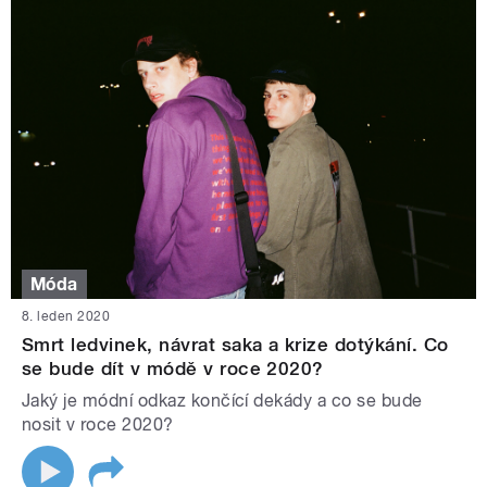
Móda
8. leden 2020
Smrt ledvinek, návrat saka a krize dotýkání. Co
se bude dít v módě v roce 2020?
Jaký je módní odkaz končící dekády a co se bude
nosit v roce 2020?