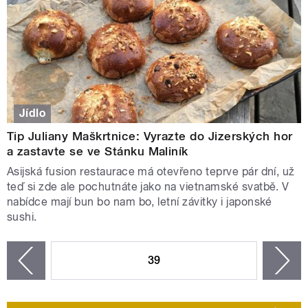
Jídlo
Tip Juliany Maškrtnice: Vyrazte do Jizerských hor
a zastavte se ve Stánku Maliník
Asijská fusion restaurace má otevřeno teprve pár dní, už
teď si zde ale pochutnáte jako na vietnamské svatbě. V
nabídce mají bun bo nam bo, letní závitky i japonské
sushi.
STRÁNKY
39
n
zí