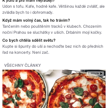
K jídlu a pití mám nejraději?
Udon s tofu. Kafe, hodně kafe. Většinou každé zvlášť, ale
zvládla bych to i dohromady.
Když mám volný čas, tak ho trávím?
Tančením nebo pouštěním tracků v klubech. Chozením
noční Prahou se sluchátky v uších. Drbáním mojí kočky.
Co bych chtěla sdělit světu?
Kupte si špunty do uší a nechoďte bez nich do předních
řad na koncerty. Není zač.
VŠECHNY ČLÁNKY
1 minuta