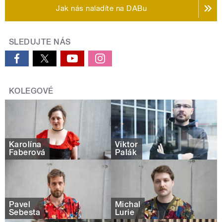
Jak nás naladíte na DABu
SLEDUJTE NÁS
KOLEGOVÉ
Karolína
Viktor
Faberová
Palák
Pavel
Michal
Šebesta
Lurie