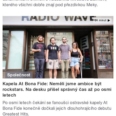
kterého všichni dobře znají pod přezdívkou Meky.
24 minut
Společnost
Kapela At Bona Fide: Neměli jsme ambice být
rockstars. Na desku přišel správný čas až po osmi
letech
Po osmi letech čekání se fanoušci ostravské kapely At
Bona Fide konečně dočkali jejich dlouhohrajícího debutu
Greatest Hits.