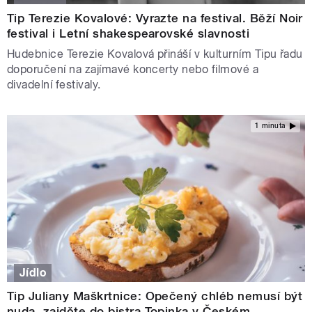
Tip Terezie Kovalové: Vyrazte na festival. Běží Noir
festival i Letní shakespearovské slavnosti
Hudebnice Terezie Kovalová přináší v kulturním Tipu řadu
doporučení na zajímavé koncerty nebo filmové a
divadelní festivaly.
1 minuta
Jídlo
Tip Juliany Maškrtnice: Opečený chléb nemusí být
nuda, zajděte do bistra Topinka v Českém