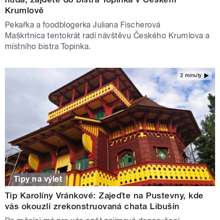
Krumlově
Pekařka a foodblogerka Juliana Fischerová
Maškrtnica tentokrát radí návštěvu Českého Krumlova a
místního bistra Topinka.
2 minuty
Tipy na výlet
Tip Karolíny Vránkové: Zajeďte na Pustevny, kde
vás okouzlí zrekonstruovaná chata Libušín