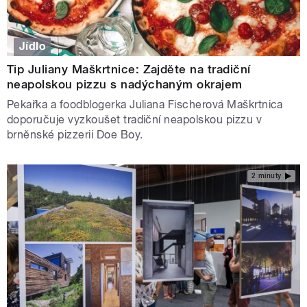
Jídlo
Tip Juliany Maškrtnice: Zajděte na tradiční
neapolskou pizzu s nadýchaným okrajem
Pekařka a foodblogerka Juliana Fischerová Maškrtnica
doporučuje vyzkoušet tradiční neapolskou pizzu v
brněnské pizzerii Doe Boy.
2 minuty