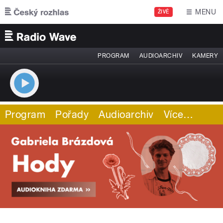
Přejít k hlavnímu obsahu
MENU
ŽIVĚ
PROGRAM
AUDIOARCHIV
KAMERY
Program
Pořady
Audioarchiv
Více
…