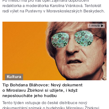
Po měsíci má pro vás opět zajímavá doporučení
redaktorka a moderátorka Karolína Vránková. Tentokrát
radí výlet na Pustevny v Moravskoslezských Beskydech.
1 minuta
Kultura
Tip Bohdana Bláhovce: Nový dokument
o Miroslavu Žbirkovi si užijete, i když
neposloucháte jeho hudbu
Tento týden vstupuje do české distribuce nový
dokumentární snímek o hudebníku Miroslavu Žbirkovi,