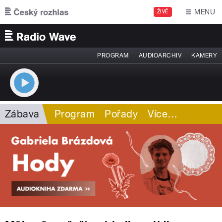
Přejít k hlavnímu obsahu
MENU
ŽIVĚ
PROGRAM
AUDIOARCHIV
KAMERY
Zábava
Program
Pořady
Více
…