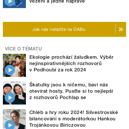
vězení a jedné nápravě
Jak nás naladíte na DABu
VÍCE O TÉMATU
Ekologie prochází žaludkem. Výběr
nejinspirativnějších rozhovorů
v Podhoubí za rok 2024
Škatulky jsou k ničemu, baví nás
otevírat hosty. Pusťte si to nejlepší
z rozhovorů Pochlap se
Chléb a hry roku 2024! Silvestrovské
bilancování s moderátorkou Hankou
Trojánkovou Biriczovou