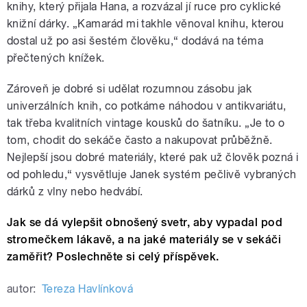
knihy, který přijala Hana, a rozvázal jí ruce pro cyklické
knižní dárky. „Kamarád mi takhle věnoval knihu, kterou
dostal už po asi šestém člověku,“ dodává na téma
přečtených knížek.
Zároveň je dobré si udělat rozumnou zásobu jak
univerzálních knih, co potkáme náhodou v antikvariátu,
tak třeba kvalitních vintage kousků do šatníku. „Je to o
tom, chodit do sekáče často a nakupovat průběžně.
Nejlepší jsou dobré materiály, které pak už člověk pozná i
od pohledu,“ vysvětluje Janek systém pečlivě vybraných
dárků z vlny nebo hedvábí.
Jak se dá vylepšit obnošený svetr, aby vypadal pod
stromečkem lákavě, a na jaké materiály se v sekáči
zaměřit? Poslechněte si celý příspěvek.
autor:
Tereza Havlínková