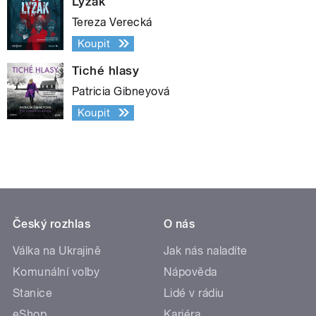
Lyžák
Tereza Verecká
Koupit
Tiché hlasy
Patricia Gibneyová
Koupit
Český rozhlas
O nás
Válka na Ukrajině
Jak nás naladíte
Komunální volby
Nápověda
Stanice
Lidé v rádiu
eShop
Kariéra