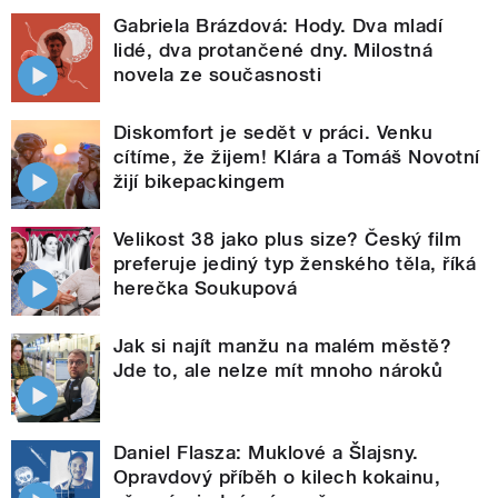
Gabriela Brázdová: Hody. Dva mladí
lidé, dva protančené dny. Milostná
novela ze současnosti
Diskomfort je sedět v práci. Venku
cítíme, že žijem! Klára a Tomáš Novotní
žijí bikepackingem
Velikost 38 jako plus size? Český film
preferuje jediný typ ženského těla, říká
herečka Soukupová
Jak si najít manžu na malém městě?
Jde to, ale nelze mít mnoho nároků
Daniel Flasza: Muklové a Šlajsny.
Opravdový příběh o kilech kokainu,