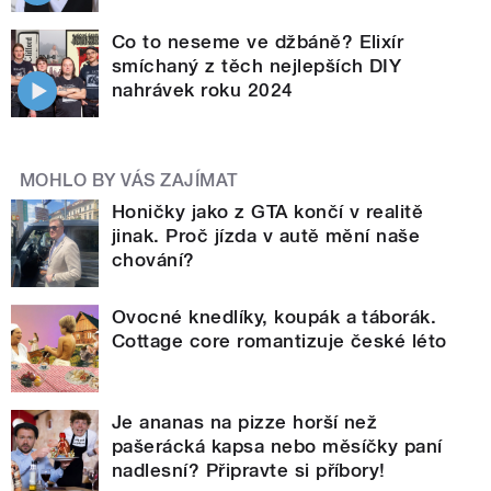
Co to neseme ve džbáně? Elixír
smíchaný z těch nejlepších DIY
nahrávek roku 2024
MOHLO BY VÁS ZAJÍMAT
Honičky jako z GTA končí v realitě
jinak. Proč jízda v autě mění naše
chování?
Ovocné knedlíky, koupák a táborák.
Cottage core romantizuje české léto
Je ananas na pizze horší než
pašerácká kapsa nebo měsíčky paní
nadlesní? Připravte si příbory!