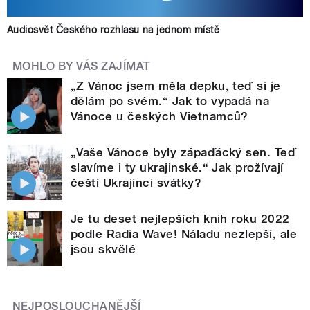
Audiosvět Českého rozhlasu na jednom místě
MOHLO BY VÁS ZAJÍMAT
„Z Vánoc jsem měla depku, teď si je
dělám po svém.“ Jak to vypadá na
Vánoce u českých Vietnamců?
„Vaše Vánoce byly zápaďácký sen. Teď
slavíme i ty ukrajinské.“ Jak prožívají
čeští Ukrajinci svátky?
Je tu deset nejlepších knih roku 2022
podle Radia Wave! Náladu nezlepší, ale
jsou skvělé
NEJPOSLOUCHANĚJŠÍ