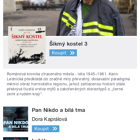
Šikmý kostel 3
Koupit
Románová kronika ztraceného města - léta 1945–1961. Karin
Lednická předkládá do značné míry převratný, dosavadní paradigma
měnící obraz hornického regionu, jehož zahlazenou historii stále
překrývá tlustá vrstva mýtů a zakořeněných stereotypů o „černé
zemi a rudém kraji“.
Pan Nikdo a bílá tma
Dora Kaprálová
Koupit