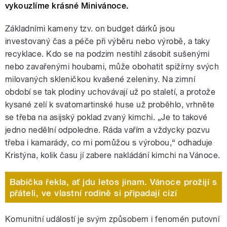
vykouzlíme krásné Minivánoce.
Základními kameny tzv. on budget dárků jsou
investovaný čas a péče při výběru nebo výrobě, a taky
recyklace. Kdo se na podzim nestihl zásobit sušenými
nebo zavařenými houbami, může obohatit spižírny svých
milovaných skleničkou kvašené zeleniny. Na zimní
období se tak plodiny uchovávají už po staletí, a protože
kysané zelí k svatomartinské huse už proběhlo, vrhněte
se třeba na asijský poklad zvaný kimchi. „Je to takové
jedno nedělní odpoledne. Ráda vařím a vždycky pozvu
třeba i kamarády, co mi pomůžou s výrobou,“ odhaduje
Kristýna, kolik času jí zabere nakládání kimchi na Vánoce.
Babička řekla, ať jdu letos jinam. Vánoce prožijí s
přáteli, ve vlastní rodině si připadají cizí
Komunitní událostí je svým způsobem i fenomén putovní