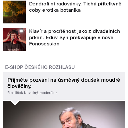
Dendrofilní radovánky. Tichá přítelkyně
coby erotika botanika
Klavír a procítěnost jako z divadelních
prken. Edúv Syn překvapuje v nové
Fonosession
E-SHOP ČESKÉHO ROZHLASU
Přijměte pozvání na úsměvný doušek moudré
člověčiny.
František Novotný, moderátor