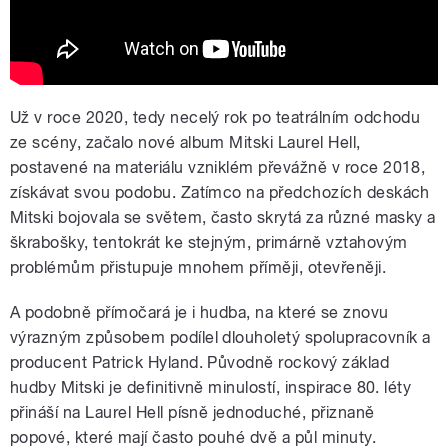
Už v roce 2020, tedy necelý rok po teatrálním odchodu
ze scény, začalo nové album Mitski Laurel Hell,
postavené na materiálu vzniklém převážně v roce 2018,
získávat svou podobu. Zatímco na předchozích deskách
Mitski bojovala se světem, často skrytá za různé masky a
škrabošky, tentokrát ke stejným, primárně vztahovým
problémům přistupuje mnohem příměji, otevřeněji.
A podobně přímočará je i hudba, na které se znovu
výrazným způsobem podílel dlouholetý spolupracovník a
producent Patrick Hyland. Původně rockový základ
hudby Mitski je definitivně minulostí, inspirace 80. léty
přináší na Laurel Hell písně jednoduché, přiznaně
popové, které mají často pouhé dvě a půl minuty.