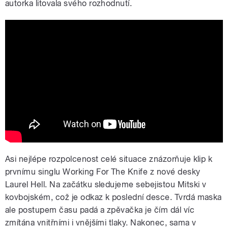
autorka litovala svého rozhodnutí.
Mitski – Working for the Knife (Official
Video)
Asi nejlépe rozpolcenost celé situace znázorňuje klip k
prvnímu singlu Working For The Knife z nové desky
Laurel Hell. Na začátku sledujeme sebejistou Mitski v
kovbojském, což je odkaz k poslední desce. Tvrdá maska
ale postupem času padá a zpěvačka je čím dál víc
zmítána vnitřními i vnějšími tlaky. Nakonec, sama v