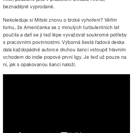
beznadějně vyprodané.
Nekoleduje si Mitski znovu o brzké vyhoření? Věřím
tomu, že Američanka se z minulých turbulentních let
poučila a daří se jí teď lépe vyvažovat soukromé potřeby
s pracovními povinnostmi. Výborná šestá řadová deska
dala každopádně autorce druhou šanci vstoupit hlavním
vchodem do indie popové první ligy. Je teď už pouze na
ní, jak s opakovanou šancí naloží.
Mitski - Stay Soft (Official Video)