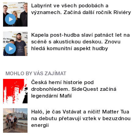
Labyrint ve všech podobách a
významech. Začíná další ročník Riviéry
Kapela post-hudba slaví patnáct let na
scéně s akustickou deskou. Znovu
hledá komunitní aspekt hudby
MOHLO BY VÁS ZAJÍMAT
Česká herní historie pod
drobnohledem. SideQuest začíná
legendární Mafií
Haló, je čas Vstávat a ničit! Matter Tua
na debutu přetavují vztek v bezuzdnou
energii