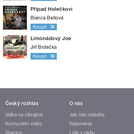
Případ Holečkovi
Bianca Bellová
Koupit
Limonádový Joe
Jiří Brdečka
Koupit
Český rozhlas
O nás
Válka na Ukrajině
Jak nás naladíte
Komunální volby
Nápověda
Stanice
Lidé v rádiu