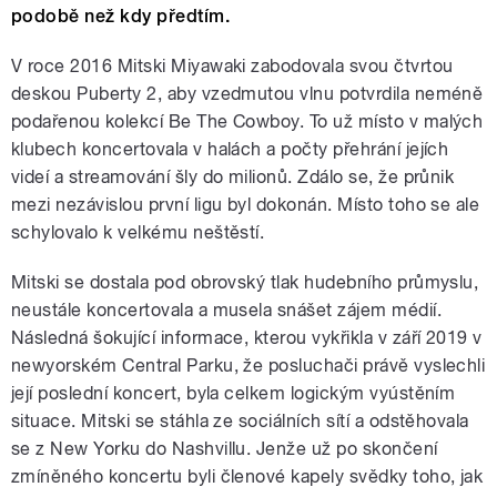
podobě než kdy předtím.
V roce 2016 Mitski Miyawaki zabodovala svou čtvrtou
deskou Puberty 2, aby vzedmutou vlnu potvrdila neméně
podařenou kolekcí Be The Cowboy. To už místo v malých
klubech koncertovala v halách a počty přehrání jejích
videí a streamování šly do milionů. Zdálo se, že průnik
mezi nezávislou první ligu byl dokonán. Místo toho se ale
schylovalo k velkému neštěstí.
Mitski se dostala pod obrovský tlak hudebního průmyslu,
neustále koncertovala a musela snášet zájem médií.
Následná šokující informace, kterou vykřikla v září 2019 v
newyorském Central Parku, že posluchači právě vyslechli
její poslední koncert, byla celkem logickým vyústěním
situace. Mitski se stáhla ze sociálních sítí a odstěhovala
se z New Yorku do Nashvillu. Jenže už po skončení
zmíněného koncertu byli členové kapely svědky toho, jak