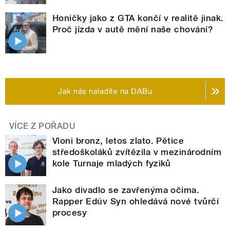
Honičky jako z GTA končí v realitě jinak.
Proč jízda v autě mění naše chování?
Jak nás naladíte na DABu
VÍCE Z POŘADU
Vloni bronz, letos zlato. Pětice
středoškoláků zvítězila v mezinárodním
kole Turnaje mladých fyziků
Jako divadlo se zavřenýma očima.
Rapper Edúv Syn ohledává nové tvůrčí
procesy