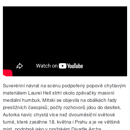
Mitski - Love Me More (Official Video)
Suverénní návrat na scénu podpořený popově chytlavým
materiálem Laurel Hell strhl okolo zpěvačky masivní
mediální humbuk. Mitski se objevila na obálkách řady
prestižních časopisů, počty rozhovorů jdou do desítek.
Autorka navíc chystá více než dvouměsíční světové
turné, které zasáhne 18. května i Prahu a je ve většině
míst, podobně jako v pražském Divadle Archa,