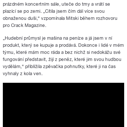
prázdném koncertním sále, uteče do tmy a vrátí se
plazící se po zemi. „Cítila jsem čím dál více svou
obnaženou duši,“ vzpomínala Mitski během rozhovoru
pro Crack Magazine.
„Hudební průmysl je mašina na peníze a já jsem v ní
produkt, který se kupuje a prodává. Dokonce i lidé v mém
týmu, které mám moc ráda a bez nichž si nedokážu své
fungování představit, žijí z peněz, které jim svou hudbou
vydělám,“ přiblížila zpěvačka pohnutky, které ji na čas
vyhnaly z kola ven.
Mitski - The Only Heartbreaker (Official
Video)