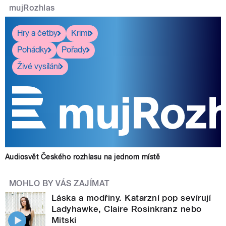
mujRozhlas
Hry a četby
Krimi
Pohádky
Pořady
Živé vysílání
Audiosvět Českého rozhlasu na jednom místě
MOHLO BY VÁS ZAJÍMAT
Láska a modřiny. Katarzní pop sevírují
Ladyhawke, Claire Rosinkranz nebo
Mitski