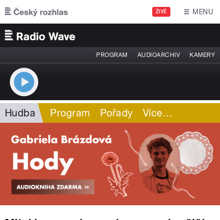
Přejít k hlavnímu obsahu
MENU
ŽIVĚ
PROGRAM
AUDIOARCHIV
KAMERY
Hudba
Program
Pořady
Více
…