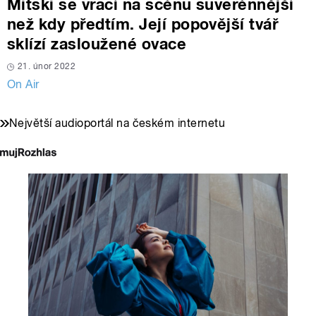
Mitski se vrací na scénu suverénnější
než kdy předtím. Její popovější tvář
sklízí zasloužené ovace
21. únor 2022
On Air
Největší audioportál na českém internetu