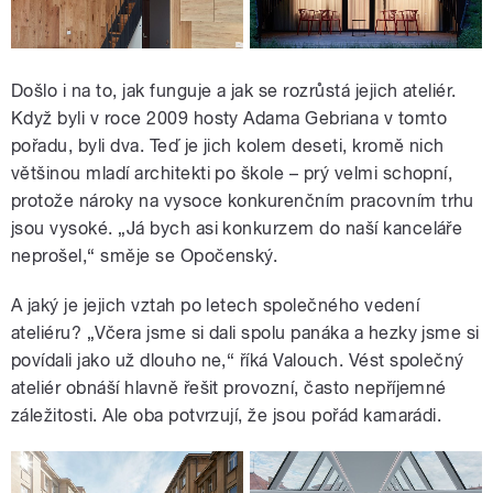
Došlo i na to, jak funguje a jak se rozrůstá jejich ateliér.
Když byli v roce 2009 hosty Adama Gebriana v tomto
pořadu, byli dva. Teď je jich kolem deseti, kromě nich
většinou mladí architekti po škole – prý velmi schopní,
protože nároky na vysoce konkurenčním pracovním trhu
jsou vysoké. „Já bych asi konkurzem do naší kanceláře
neprošel,“ směje se Opočenský.
A jaký je jejich vztah po letech společného vedení
ateliéru? „Včera jsme si dali spolu panáka a hezky jsme si
povídali jako už dlouho ne,“ říká Valouch. Vést společný
ateliér obnáší hlavně řešit provozní, často nepříjemné
záležitosti. Ale oba potvrzují, že jsou pořád kamarádi.