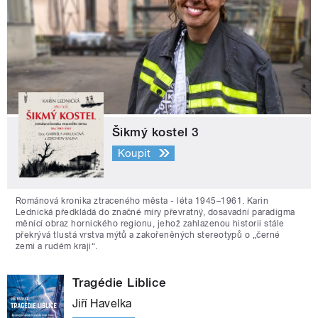
Šikmý kostel 3
Koupit
Románová kronika ztraceného města - léta 1945–1961. Karin
Lednická předkládá do značné míry převratný, dosavadní paradigma
měnící obraz hornického regionu, jehož zahlazenou historii stále
překrývá tlustá vrstva mýtů a zakořeněných stereotypů o „černé
zemi a rudém kraji“.
Tragédie Liblice
Jiří Havelka