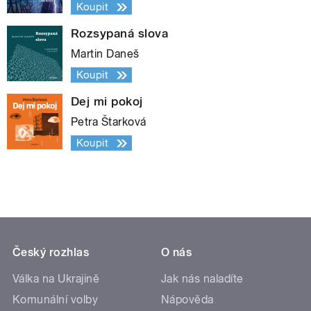
Koupit
Rozsypaná slova
Martin Daneš
Koupit
Dej mi pokoj
Petra Štarková
Koupit
Český rozhlas
O nás
Válka na Ukrajině
Jak nás naladíte
Komunální volby
Nápověda