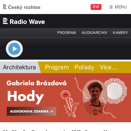
Přejít k hlavnímu obsahu
MENU
ŽIVĚ
PROGRAM
AUDIOARCHIV
KAMERY
Architektura
Program
Pořady
Více
…