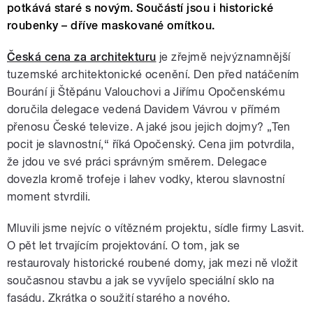
potkává staré s novým. Součástí jsou i historické
roubenky – dříve maskované omítkou.
Česká cena za architekturu
je zřejmě nejvýznamnější
tuzemské architektonické ocenění. Den před natáčením
Bourání ji Štěpánu Valouchovi a Jiřímu Opočenskému
doručila delegace vedená Davidem Vávrou v přímém
přenosu České televize. A jaké jsou jejich dojmy? „Ten
pocit je slavnostní,“ říká Opočenský. Cena jim potvrdila,
že jdou ve své práci správným směrem. Delegace
dovezla kromě trofeje i lahev vodky, kterou slavnostní
moment stvrdili.
Mluvili jsme nejvíc o vítězném projektu, sídle firmy Lasvit.
O pět let trvajícím projektování. O tom, jak se
restaurovaly historické roubené domy, jak mezi ně vložit
současnou stavbu a jak se vyvíjelo speciální sklo na
fasádu. Zkrátka o soužití starého a nového.