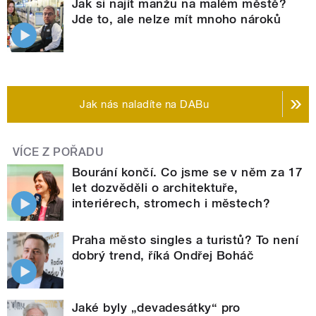
Jak si najít manžu na malém městě?
Jde to, ale nelze mít mnoho nároků
Jak nás naladíte na DABu
VÍCE Z POŘADU
Bourání končí. Co jsme se v něm za 17
let dozvěděli o architektuře,
interiérech, stromech i městech?
Praha město singles a turistů? To není
dobrý trend, říká Ondřej Boháč
Jaké byly „devadesátky“ pro