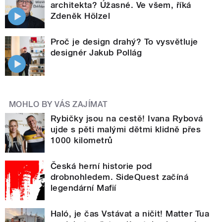
architekta? Úžasné. Ve všem, říká
Zdeněk Hölzel
Proč je design drahý? To vysvětluje
designér Jakub Pollág
MOHLO BY VÁS ZAJÍMAT
Rybičky jsou na cestě! Ivana Rybová
ujde s pěti malými dětmi klidně přes
1000 kilometrů
Česká herní historie pod
drobnohledem. SideQuest začíná
legendární Mafií
Haló, je čas Vstávat a ničit! Matter Tua