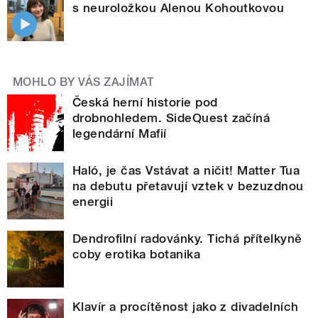
s neuroložkou Alenou Kohoutkovou
MOHLO BY VÁS ZAJÍMAT
Česká herní historie pod
drobnohledem. SideQuest začíná
legendární Mafií
Haló, je čas Vstávat a ničit! Matter Tua
na debutu přetavují vztek v bezuzdnou
energii
Dendrofilní radovánky. Tichá přítelkyně
coby erotika botanika
Klavír a procítěnost jako z divadelních