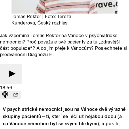
Tomáš Rektor | Foto: Tereza
Kunderová, Český rozhlas
Jak vzpomíná Tomáš Rektor na Vánoce v psychiatrické
nemocnici? Proč považuje své pacienty za tu „zdravější
část populace“? A co jim přeje k Vánocům? Poslechněte si
předvánoční Diagnózu F
18:56
V psychiatrické nemocnici jsou na Vánoce dvě výrazné
skupiny pacientů – ti, kteří se léčí už nějakou dobu (a
na Vánoce nemohou být se svými blízkými), a pak ti,