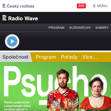
Přejít k hlavnímu obsahu
MENU
ŽIVĚ
PROGRAM
AUDIOARCHIV
KAMERY
Společnost
Program
Pořady
Více
…