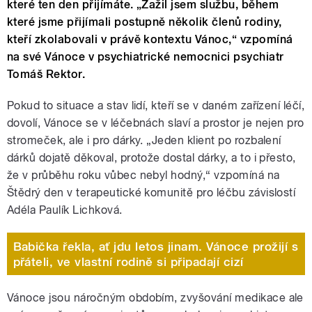
které ten den přijímáte. „Zažil jsem službu, během
které jsme přijímali postupně několik členů rodiny,
kteří zkolabovali v právě kontextu Vánoc,“ vzpomíná
na své Vánoce v psychiatrické nemocnici psychiatr
Tomáš Rektor.
Pokud to situace a stav lidí, kteří se v daném zařízení léčí,
dovolí, Vánoce se v léčebnách slaví a prostor je nejen pro
stromeček, ale i pro dárky. „Jeden klient po rozbalení
dárků dojatě děkoval, protože dostal dárky, a to i přesto,
že v průběhu roku vůbec nebyl hodný,“ vzpomíná na
Štědrý den v terapeutické komunitě pro léčbu závislostí
Adéla Paulík Lichková.
Babička řekla, ať jdu letos jinam. Vánoce prožijí s
přáteli, ve vlastní rodině si připadají cizí
Vánoce jsou náročným obdobím, zvyšování medikace ale