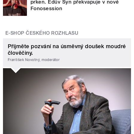
prken. Edúv Syn překvapuje v nové
Fonosession
E-SHOP ČESKÉHO ROZHLASU
Přijměte pozvání na úsměvný doušek moudré
člověčiny.
František Novotný, moderátor