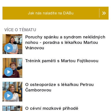
Jak nás naladíte na DABu
VÍCE O TÉMATU
Poruchy spánku a syndrom neklidných
nohou - poradna s lékařkou Martou
Vránovou
Trénink paměti s Martou Fojtíkovou
O osteoporóze s lékařkou Petrou
Čamborovou
O cévní mozkové příhodě