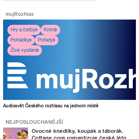
mujRozhlas
Hry a četby
Krimi
Pohádky
Pořady
Živé vysílání
Audiosvět Českého rozhlasu na jednom místě
NEJPOSLOUCHANĚJŠÍ
Ovocné knedlíky, koupák a táborák.
Cottage core romantizuje české léto