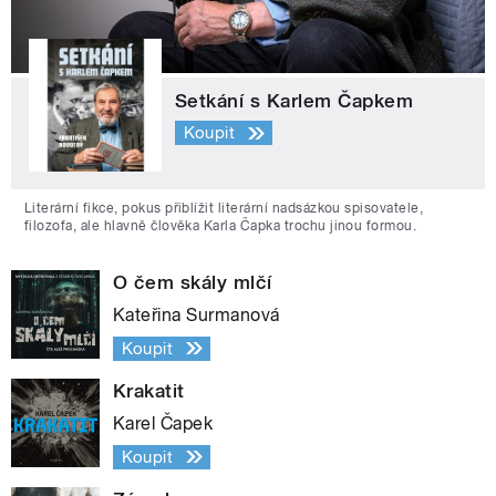
Setkání s Karlem Čapkem
Koupit
Literární fikce, pokus přiblížit literární nadsázkou spisovatele,
filozofa, ale hlavně člověka Karla Čapka trochu jinou formou.
O čem skály mlčí
Kateřina Surmanová
Koupit
Krakatit
Karel Čapek
Koupit