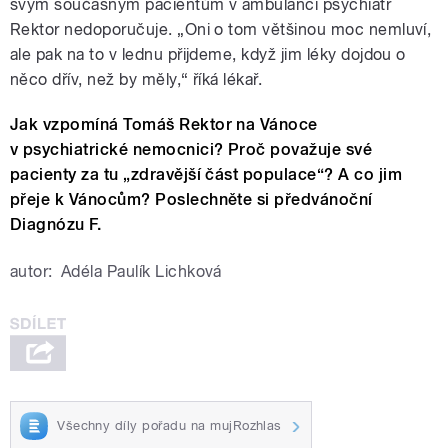
svým současným pacientům v ambulanci psychiatr
Rektor nedoporučuje. „Oni o tom většinou moc nemluví,
ale pak na to v lednu přijdeme, když jim léky dojdou o
něco dřív, než by měly,“ říká lékař.
Jak vzpomíná Tomáš Rektor na Vánoce
v psychiatrické nemocnici? Proč považuje své
pacienty za tu „zdravější část populace“? A co jim
přeje k Vánocům? Poslechněte si předvánoční
Diagnózu F.
autor:
Adéla Paulík Lichková
Všechny díly pořadu na mujRozhlas