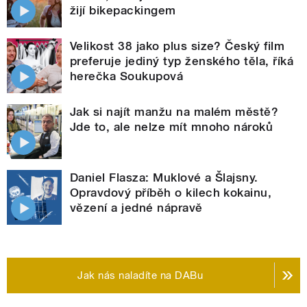
žijí bikepackingem
Velikost 38 jako plus size? Český film
preferuje jediný typ ženského těla, říká
herečka Soukupová
Jak si najít manžu na malém městě?
Jde to, ale nelze mít mnoho nároků
Daniel Flasza: Muklové a Šlajsny.
Opravdový příběh o kilech kokainu,
vězení a jedné nápravě
Jak nás naladíte na DABu