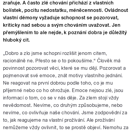
zraňuje. A často zlé chování přichází z vlastních
bolístek, pocitu nedostatku, méněcennosti. Ovládnout
vlastní démony vyžaduje schopnost se pozorovat,
kriticky nad sebou a svým chováním uvažovat. Jen
přemýšlením to ale nejde, k poznání dobra je důležitý
hluboký cit.
„Dobro a zlo jsme schopni rozlišit jenom citem,
racionálně ne. Přesto se o to pokoušíme.“ Člověk má
povinnost pozorovat věci, které se mu dějí. Pozorovat a
pojmenovat své emoce, znát motivy vlastního jednání.
Ne reagovat na první dobrou podle toho, co je mu
příjemné nebo co ho ohrožuje. Emoce nejsou zlé, jsou
informací o tom, co se v nás děje. Za zlem stojí vždy
nevědomost. Nevíme, co druhým způsobujeme, nebo
nevíme, co ovlivňuje naše chování. Jsme zodpovědní za
to, jak reagujeme na vlastní prožívání. Ale prožívání
nemůžeme vždy ovlivnit, to se prostě objeví. Nemohu za