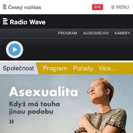
Přejít k hlavnímu obsahu
MENU
ŽIVĚ
PROGRAM
AUDIOARCHIV
KAMERY
Společnost
Program
Pořady
Více
…