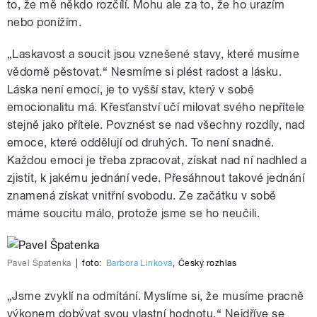
to, že mě někdo rozčílí. Mohu ale za to, že ho urazím
nebo ponížím.
„Laskavost a soucit jsou vznešené stavy, které musíme
vědomě pěstovat.“ Nesmíme si plést radost a lásku.
Láska není emocí, je to vyšší stav, který v sobě
emocionalitu má. Křesťanství učí milovat svého nepřítele
stejně jako přítele. Povznést se nad všechny rozdíly, nad
emoce, které oddělují od druhých. To není snadné.
Každou emoci je třeba zpracovat, získat nad ní nadhled a
zjistit, k jakému jednání vede. Přesáhnout takové jednání
znamená získat vnitřní svobodu. Ze začátku v sobě
máme soucitu málo, protože jsme se ho neučili.
Pavel Špatenka
|
foto:
Barbora Linková
,
Český rozhlas
„Jsme zvyklí na odmítání. Myslíme si, že musíme pracně
výkonem dobývat svou vlastní hodnotu.“ Nejdříve se