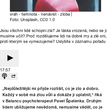
vrah - temnota - nenávist - zloba |
Foto: Unsplash,
CC0 1.0
Jsou všichni lidé schopni zla? Je láska vrozená, nebo se ji
musíme učit? Proč rozdělujeme lidi na dobré my a zlé oni,
proti kterým se vymezujeme? Uslyšíte v záznamu pořadu
17:57
„Nejdůležitější mi přijde rozlišit, co je zlo a dobro.
Každý v sobě má zlou vůli a dokáže ji uplatnit,“ říká
v Balancu psychoterapeut Pavel Špatenka. Druhým
lidem ubližujeme nevědomě, nemusíme vědět, co je