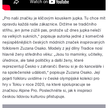
„
Pro naši značku je klíčovým kouskem jupka. Tu chce mít
opravdu každá naše zákaznice. Držíme se tradičního
střihu, jen jsme zúžili pas, protože už dnes jupka neleží
na velkých sukních,“ popisuje autorka jedné z komerčně
nejúspěšnějších českých módních značek inspirovaných
folklorem Zuzana Osako. Modely z její dílny Tradice nosí
hlavně ženy středního věku: „Jsou to maminky, učitelky,
úřednice, ale také političky a další ženy, které
reprezentují Česko v zahraničí. Berou si je do kanceláře i
na společenské události,“ popisuje Zuzana Osako. Její
pojetí folkloru uvidíme i v české olympijské kolekci pro
hry v Tokiu v roce 2020, na které spolupracuje se
značkou Alpine Pro. Poslechněte si, jak k inspiraci
českou lidovou kulturou přistupuje.