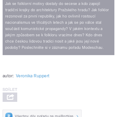
Jak se folklorní motivy dostaly do secese a kdo zapojil
tradiční krajky do architektury Pražského hradu? Jak folklor
rezonoval za první republiky, jak ho ovlivnil rostoucí
nacionalismus ve třicátých letech a jak se po válce stal
součástí komunistické propagandy? V jakém kontextu a
jakým způsobem se k folkloru vracíme dnes? Kdo dnes
chce českou lidovou tradici nosit a jaké jsou její nové
podoby? Poslechněte si v záznamu pořadu Modeschau.
autor:
Veronika Ruppert
Všechny díly pořadu na mujRozhlas