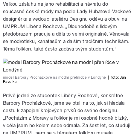
Velkou zásluhu na jeho rehabilitaci a návratu do
současné české módy má podle Lady Hubatové-Vackové
designérka a vedoucí ateliéru Designu oděvu a obuvi na
UMPRUM Liběna Rochová. „Dlouhodobě s lidovým
předobrazem pracuje a dělá to velmi originálně. Věnovala
se modrotisku, kanafasům a dalším tradičním technikám.
Téma folkloru také často zadává svým studentům.“
model Barbory Procházkové na módní přehlídce v Londýně
|
foto:
Jan
Pavelka
Právě jedné ze studentek Liběny Rochové, konkrétně
Barbory Procházkové, jsme se ptali na to, jak si hledala
cestu k zapojení krojových prvků do svého designu.
„Pocházím z Moravy a folklor je mi osobně hodně blízký,
viděla jsem ho kolem sebe odmala. Za šest let, co studuji
na UMPRUM, jsem se s tématem folkloru musela