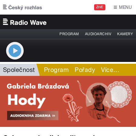
Přejít k hlavnímu obsahu
MENU
ŽIVĚ
PROGRAM
AUDIOARCHIV
KAMERY
Společnost
Program
Pořady
Více
…