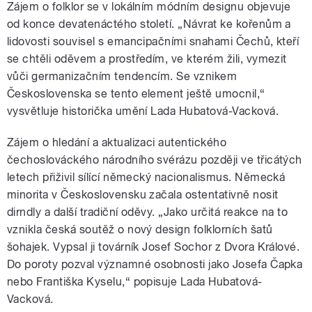
Zájem o folklor se v lokálním módním designu objevuje
od konce devatenáctého století. „Návrat ke kořenům a
lidovosti souvisel s emancipačními snahami Čechů, kteří
se chtěli oděvem a prostředím, ve kterém žili, vymezit
vůči germanizačním tendencím. Se vznikem
Československa se tento element ještě umocnil,“
vysvětluje historička umění Lada Hubatová-Vacková.
Zájem o hledání a aktualizaci autentického
čechoslováckého národního svérázu později ve třicátých
letech přiživil sílící německý nacionalismus. Německá
minorita v Československu začala ostentativně nosit
dirndly a další tradiční oděvy. „Jako určitá reakce na to
vznikla česká soutěž o nový design folklorních šatů
šohajek. Vypsal ji továrník Josef Sochor z Dvora Králové.
Do poroty pozval významné osobnosti jako Josefa Čapka
nebo Františka Kyselu,“ popisuje Lada Hubatová-
Vacková.