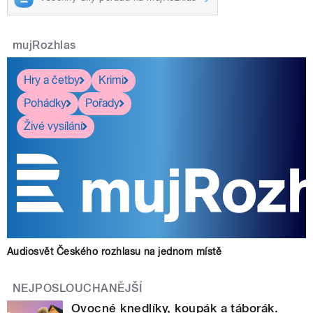
mujRozhlas
Hry a četby
Krimi
Pohádky
Pořady
Živé vysílání
Audiosvět Českého rozhlasu na jednom místě
NEJPOSLOUCHANĚJŠÍ
Ovocné knedlíky, koupák a táborák.