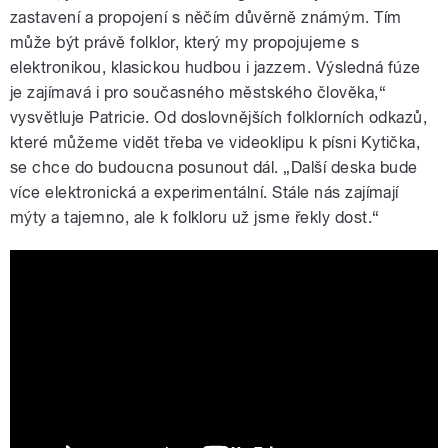
zastavení a propojení s něčím důvěrně známým. Tím
může být právě folklor, který my propojujeme s
elektronikou, klasickou hudbou i jazzem. Výsledná fúze
je zajímavá i pro současného městského člověka,“
vysvětluje Patricie. Od doslovnějších folklorních odkazů,
které můžeme vidět třeba ve videoklipu k písni Kytička,
se chce do budoucna posunout dál. „Další deska bude
více elektronická a experimentální. Stále nás zajímají
mýty a tajemno, ale k folkloru už jsme řekly dost.“
Vesna & diVize - Kytička (official music
video)