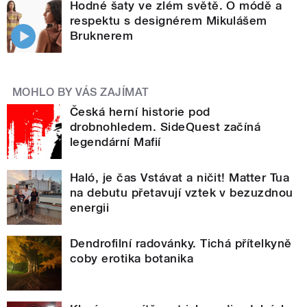
Hodné šaty ve zlém světě. O módě a
respektu s designérem Mikulášem
Bruknerem
MOHLO BY VÁS ZAJÍMAT
Česká herní historie pod
drobnohledem. SideQuest začíná
legendární Mafií
Haló, je čas Vstávat a ničit! Matter Tua
na debutu přetavují vztek v bezuzdnou
energii
Dendrofilní radovánky. Tichá přítelkyně
coby erotika botanika