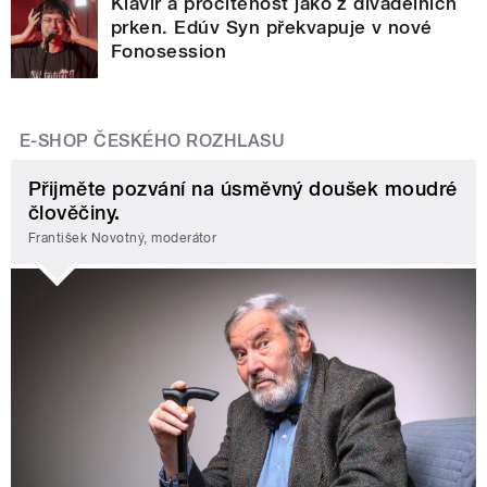
Klavír a procítěnost jako z divadelních
prken. Edúv Syn překvapuje v nové
Fonosession
E-SHOP ČESKÉHO ROZHLASU
Přijměte pozvání na úsměvný doušek moudré
člověčiny.
František Novotný, moderátor