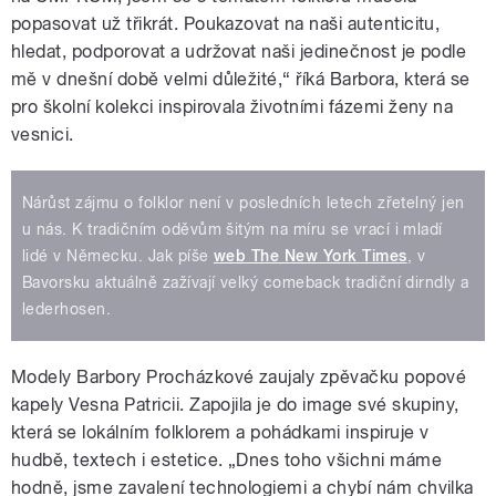
popasovat už třikrát. Poukazovat na naši autenticitu,
hledat, podporovat a udržovat naši jedinečnost je podle
mě v dnešní době velmi důležité,“ říká Barbora, která se
pro školní kolekci inspirovala životními fázemi ženy na
vesnici.
Nárůst zájmu o folklor není v posledních letech zřetelný jen
u nás. K tradičním oděvům šitým na míru se vrací i mladí
lidé v Německu. Jak píše
web The New York Times
, v
Bavorsku aktuálně zažívají velký comeback tradiční dirndly a
lederhosen.
Modely Barbory Procházkové zaujaly zpěvačku popové
kapely Vesna Patricii. Zapojila je do image své skupiny,
která se lokálním folklorem a pohádkami inspiruje v
hudbě, textech i estetice. „Dnes toho všichni máme
hodně, jsme zavalení technologiemi a chybí nám chvilka