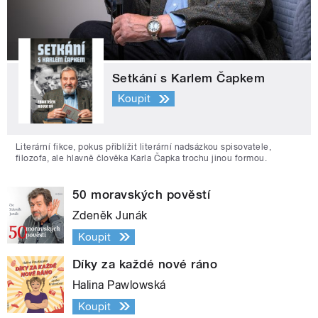
Setkání s Karlem Čapkem
Koupit
Literární fikce, pokus přiblížit literární nadsázkou spisovatele,
filozofa, ale hlavně člověka Karla Čapka trochu jinou formou.
50 moravských pověstí
Zdeněk Junák
Koupit
Díky za každé nové ráno
Halina Pawlowská
Koupit