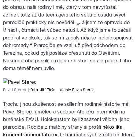
do obrazu naší rodiny i mě, který v tom nevyrůstal.“
Jelínek totiž až do teenagerského věku o osudu svých
prarodičů prakticky nic nevěděl. „Já jsem to opravdu do
třinácti, čtrnácti let vůbec netušil. Až když jsme to začali
probírat ve škole, tak se mi začaly nějaké indicie spojovat
dohromady.“ Prarodiče se vzali už před odchodem do
Terezína, odkud byli posléze přesunuti do Osvětimi.
Nakonec oba přežili, o rodinné historii se ale podle Jiřího
doma téměř nemluvilo.
Pavel Sterec
|
foto:
Jiří Thýn
,
archiv Pavla Sterce
Trochu jinou zkušenost se sdílením rodinné historie má
Pavel Sterec, umělec a vedoucí Ateliéru intermédií na
brněnské FAVU. Holokaustem byli zasaženi všichni jeho
prarodiče. Rodiče z matčiny strany si prošli
několika
koncentračními tábory
.
O traumatických zážitcích, které