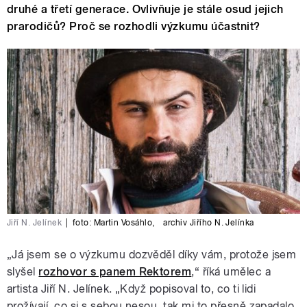
druhé a třetí generace. Ovlivňuje je stále osud jejich
prarodičů? Proč se rozhodli výzkumu účastnit?
Jiří N. Jelínek
|
foto:
Martin Vosáhlo
,
archiv Jiřího N. Jelínka
„Já jsem se o výzkumu dozvěděl díky vám, protože jsem
slyšel
rozhovor s panem Rektorem
,“ říká umělec a
artista Jiří N. Jelínek. „Když popisoval to, co ti lidi
prožívají, co si s sebou nesou, tak mi to přesně zapadalo