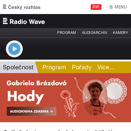
Přejít k hlavnímu obsahu
MENU
ŽIVĚ
PROGRAM
AUDIOARCHIV
KAMERY
Společnost
Program
Pořady
Více
…