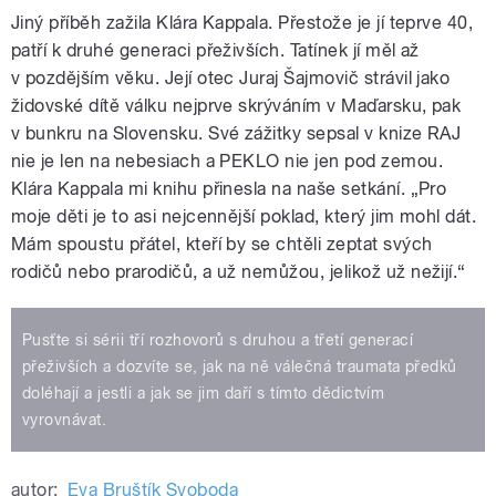
Jiný příběh zažila Klára Kappala. Přestože je jí teprve 40,
patří k druhé generaci přeživších. Tatínek jí měl až
v pozdějším věku. Její otec Juraj Šajmovič strávil jako
židovské dítě válku nejprve skrýváním v Maďarsku, pak
v bunkru na Slovensku. Své zážitky sepsal v knize RAJ
nie je len na nebesiach a PEKLO nie jen pod zemou.
Klára Kappala mi knihu přinesla na naše setkání. „Pro
moje děti je to asi nejcennější poklad, který jim mohl dát.
Mám spoustu přátel, kteří by se chtěli zeptat svých
rodičů nebo prarodičů, a už nemůžou, jelikož už nežijí.“
Pusťte si sérii tří rozhovorů s druhou a třetí generací
přeživších a dozvíte se, jak na ně válečná traumata předků
doléhají a jestli a jak se jim daří s tímto dědictvím
vyrovnávat.
autor:
Eva Bruštík Svoboda