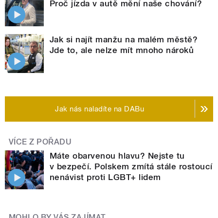
Proč jízda v autě mění naše chování?
Jak si najít manžu na malém městě?
Jde to, ale nelze mít mnoho nároků
Jak nás naladíte na DABu
VÍCE Z POŘADU
Máte obarvenou hlavu? Nejste tu
v bezpečí. Polskem zmítá stále rostoucí
nenávist proti LGBT+ lidem
MOHLO BY VÁS ZAJÍMAT