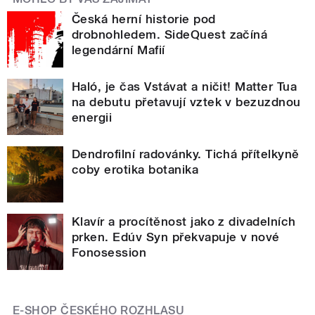
Česká herní historie pod
drobnohledem. SideQuest začíná
legendární Mafií
Haló, je čas Vstávat a ničit! Matter Tua
na debutu přetavují vztek v bezuzdnou
energii
Dendrofilní radovánky. Tichá přítelkyně
coby erotika botanika
Klavír a procítěnost jako z divadelních
prken. Edúv Syn překvapuje v nové
Fonosession
E-SHOP ČESKÉHO ROZHLASU