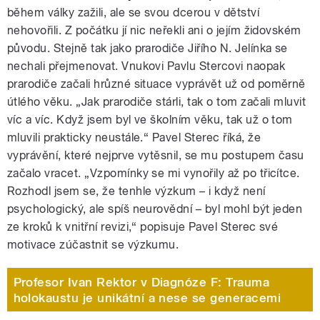
během války zažili, ale se svou dcerou v dětství
nehovořili.
Z počátku jí nic neřekli ani o jejím židovském
původu. Stejně tak jako prarodiče Jiřího N. Jelínka se
nechali přejmenovat. Vnukovi Pavlu Stercovi naopak
prarodiče začali hrůzné situace vyprávět už od poměrně
útlého věku. „Jak prarodiče stárli, tak o tom začali mluvit
víc a víc. Když jsem byl ve školním věku, tak už o tom
mluvili prakticky neustále.“ Pavel Sterec říká, že
vyprávění, které nejprve vytěsnil, se mu postupem času
začalo vracet. „Vzpomínky se mi vynořily až po třicítce.
Rozhodl jsem se, že tenhle výzkum – i když není
psychologický, ale spíš neurovědní – byl mohl být jeden
ze kroků k vnitřní revizi,“ popisuje Pavel Sterec své
motivace zúčastnit se výzkumu.
Profesor Ivan Rektor v Diagnóze F: Trauma
holokaustu je unikátní a nese se generacemi