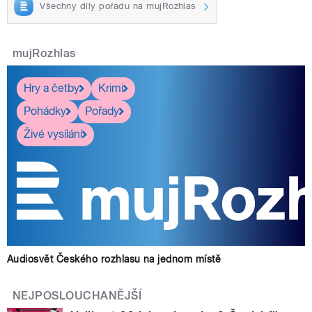
Všechny díly pořadu na mujRozhlas
mujRozhlas
Hry a četby
Krimi
Pohádky
Pořady
Živé vysílání
Audiosvět Českého rozhlasu na jednom místě
NEJPOSLOUCHANĚJŠÍ