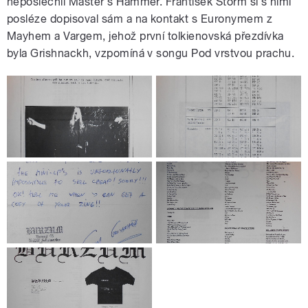
neposlechli Master´s Hammer. František Štorm si s nimi
posléze dopisoval sám a na kontakt s Euronymem z
Mayhem a Vargem, jehož první tolkienovská přezdívka
byla Grishnackh, vzpomíná v songu Pod vrstvou prachu.