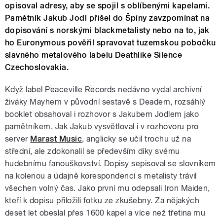
opisoval adresy, aby se spojil s oblíbenými kapelami.
Pamětník Jakub Jodl přišel do Špíny zavzpomínat na
dopisování s norskými blackmetalisty nebo na to, jak
ho Euronymous pověřil spravovat tuzemskou pobočku
slavného metalového labelu Deathlike Silence
Czechoslovakia.
Když label Peaceville Records nedávno vydal archivní
živáky Mayhem v původní sestavě s Deadem, rozsáhlý
booklet obsahoval i rozhovor s Jakubem Jodlem jako
pamětníkem. Jak Jakub vysvětloval i v rozhovoru pro
server
Marast Music
, anglicky se učil trochu už na
střední, ale zdokonalil se především díky svému
hudebnímu fanouškovství. Dopisy sepisoval se slovníkem
na kolenou a údajně korespondencí s metalisty trávil
všechen volný čas. Jako první mu odepsali Iron Maiden,
kteří k dopisu přiložili fotku ze zkušebny. Za nějakých
deset let obeslal přes 1600 kapel a více než třetina mu