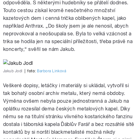
odpověděla. S některými hudebníky se přátelí dodnes.
Touto cestou získal kromě nesčetného množství
kazetových dem i cenná trička oblíbených kapel, jako
například Anthrax. „Do školy jsem je ale nenosil, abych
neprovokoval a neošoupala se. Byla to velká vzácnost a
trika se hodila jen na speciální příležitosti, třeba právě na
koncerty,“ svěřil se nám Jakub.
Jakub Jodl
|
foto:
Barbora Linková
Veškeré dopisy, letáčky i materiály si ukládal, vytvořil si
tak bohatý osobní archiv metalu, který nemá obdoby.
Výměna ovšem nebyla pouze jednostranná a Jakub na
oplátku rozesílal dema českých metalových kapel. Díky
němu se na titulní stránku vlivného kostarického fanzinu
dostala i táborská kapela Ďáblův Farář a bez rozsáhlé sítě
kontaktů by si norští blackmetalisté možná nikdy