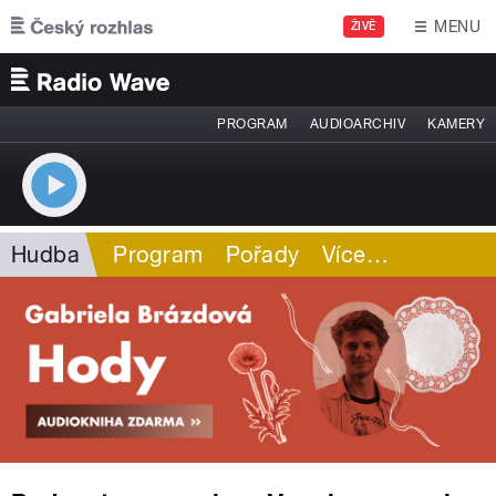
Přejít k hlavnímu obsahu
MENU
ŽIVĚ
PROGRAM
AUDIOARCHIV
KAMERY
Hudba
Program
Pořady
Více
…