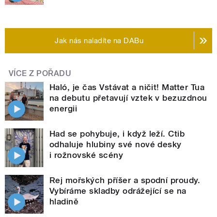
Jak nás naladíte na DABu
VÍCE Z POŘADU
Haló, je čas Vstávat a ničit! Matter Tua
na debutu přetavují vztek v bezuzdnou
energii
Had se pohybuje, i když leží. Ctib
odhaluje hlubiny své nové desky
i rožnovské scény
Rej mořských příšer a spodní proudy.
Vybíráme skladby odrážející se na
hladině