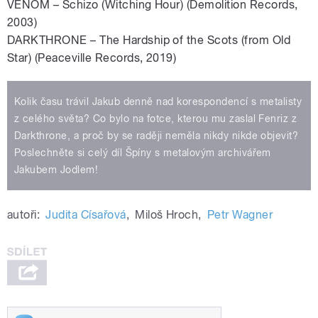
VENOM – Schizo (Witching Hour) (Demolition Records,
2003)
DARKTHRONE – The Hardship of the Scots (from Old
Star) (Peaceville Records, 2019)
Kolik času trávil Jakub denně nad korespondencí s metalisty
z celého světa? Co bylo na fotce, kterou mu zaslal Fenriz z
Darkthrone, a proč by se raději neměla nikdy nikde objevit?
Poslechněte si celý díl Špíny s metalovým archivářem
Jakubem Jodlem!
autoři:
Judita Císařová
,
Miloš Hroch
,
Petr Wagner