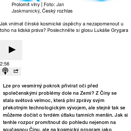
Prolomit vlny | Foto:
Jan
Jaskmanický
, Český rozhlas
Jak vnímat čínské kosmické úspěchy a nezapomenout u
toho na lidská práva? Poslechněte si glosu Lukáše Grygara
2:56
Lze pro vesmírný pokrok přivírat oči před
společenskými problémy dole na Zemi? Z Číny se
stala světová velmoc, která plní zprávy svým
překotným technologickým vývojem, ale stejně tak se
můžeme dočíst o tvrdém útlaku tamních menšin. Jak si
tenhle rozpor promítnout do pohledu nejenom na
současnou Čínu, ale na kosmický program jako