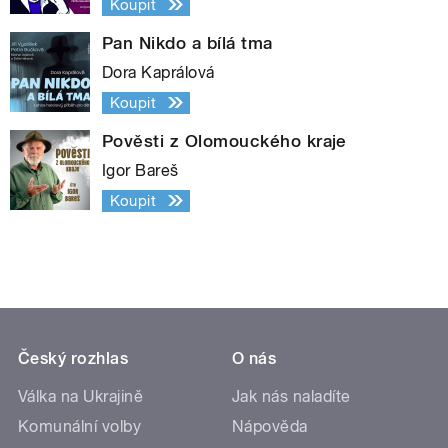
Koupit
Pan Nikdo a bílá tma
Dora Kaprálová
Koupit
Pověsti z Olomouckého kraje
Igor Bareš
Koupit
Český rozhlas
O nás
Válka na Ukrajině
Jak nás naladíte
Komunální volby
Nápověda