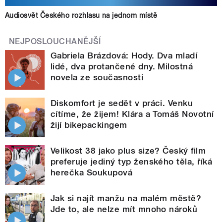
Audiosvět Českého rozhlasu na jednom místě
NEJPOSLOUCHANĚJŠÍ
Gabriela Brázdová: Hody. Dva mladí
lidé, dva protančené dny. Milostná
novela ze současnosti
Diskomfort je sedět v práci. Venku
cítíme, že žijem! Klára a Tomáš Novotní
žijí bikepackingem
Velikost 38 jako plus size? Český film
preferuje jediný typ ženského těla, říká
herečka Soukupová
Jak si najít manžu na malém městě?
Jde to, ale nelze mít mnoho nároků