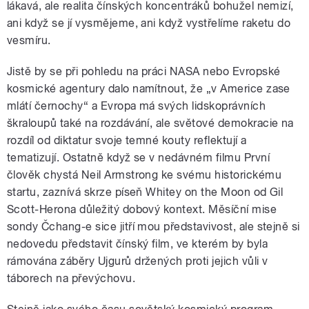
lákavá, ale realita čínských koncentráků bohužel nemizí,
ani když se jí vysmějeme, ani když vystřelíme raketu do
vesmíru.
Jistě by se při pohledu na práci NASA nebo Evropské
kosmické agentury dalo namítnout, že „v Americe zase
mlátí černochy“ a Evropa má svých lidskoprávních
škraloupů také na rozdávání, ale světové demokracie na
rozdíl od diktatur svoje temné kouty reflektují a
tematizují. Ostatně když se v nedávném filmu První
člověk chystá Neil Armstrong ke svému historickému
startu, zaznívá skrze píseň Whitey on the Moon od Gil
Scott-Herona důležitý dobový kontext. Měsíční mise
sondy Čchang-e sice jitří mou představivost, ale stejně si
nedovedu představit čínský film, ve kterém by byla
rámována záběry Ujgurů držených proti jejich vůli v
táborech na převýchovu.