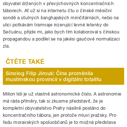
obyvatel držených v převýchovných koncentračních
táborech. Ať už si na internetu čtu o čínské měsíční
sondě a útulných šanghajských miničítárnách, nebo na
ulici potkávám tramvaje inzerující levné letenky do
Sečuánu, přijde mi, jako bych tím kolaboroval s čínskou
propagandou a podílel se na jakési gaučové normalizaci
zla.
Sinolog Filip Jirouš: Čína proměnila
muslimskou provincii v digitální totalitu
Milion lidí je už vlastně astronomické číslo. A astronomie
má ráda příměry, tak si zkusme představit, že je
kompletní obyvatelstvo Prahy násilně posláno do
koncentračního tábora, jen protože mluví pražsky. Pro
řadu moravských spoluobčanů je to možná představa