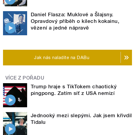
Daniel Flasza: Muklové a Šlajsny.
Opravdový příběh o kilech kokainu,
vězení a jedné nápravě
Jak nás naladíte na DABu
VÍCE Z POŘADU
Trump hraje s TikTokem chaotický
pingpong. Zatím síť z USA nemizí
Jednooký mezi slepými. Jak jsem křivdil
Tidalu