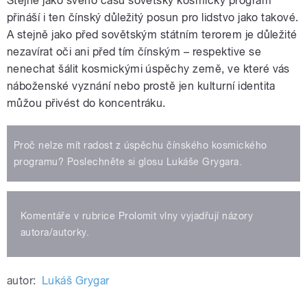
Stejně jako svého času sovětský kosmický program
přináší i ten čínský důležitý posun pro lidstvo jako takové.
A stejně jako před sovětským státním terorem je důležité
nezavírat oči ani před tím čínským – respektive se
nenechat šálit kosmickými úspěchy země, ve které vás
náboženské vyznání nebo prostě jen kulturní identita
můžou přivést do koncentráku.
Proč nelze mít radost z úspěchu čínského kosmického
programu? Poslechněte si glosu Lukáše Grygara.
Komentáře v rubrice Prolomit vlny vyjadřují názory
autora/autorky.
autor:
Lukáš Grygar