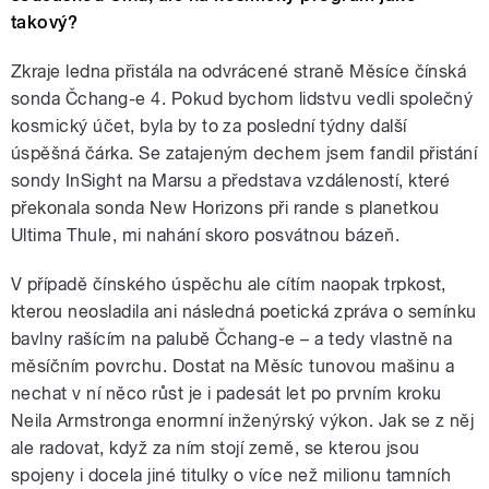
takový?
Zkraje ledna přistála na odvrácené straně Měsíce čínská
sonda Čchang-e 4. Pokud bychom lidstvu vedli společný
kosmický účet, byla by to za poslední týdny další
úspěšná čárka. Se zatajeným dechem jsem fandil přistání
sondy InSight na Marsu a představa vzdáleností, které
překonala sonda New Horizons při rande s planetkou
Ultima Thule, mi nahání skoro posvátnou bázeň.
V případě čínského úspěchu ale cítím naopak trpkost,
kterou neosladila ani následná poetická zpráva o semínku
bavlny rašícím na palubě Čchang-e – a tedy vlastně na
měsíčním povrchu. Dostat na Měsíc tunovou mašinu a
nechat v ní něco růst je i padesát let po prvním kroku
Neila Armstronga enormní inženýrský výkon. Jak se z něj
ale radovat, když za ním stojí země, se kterou jsou
spojeny i docela jiné titulky o více než milionu tamních