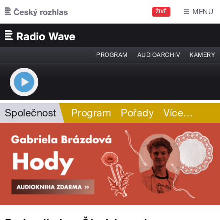
Přejít k hlavnímu obsahu
MENU
ŽIVĚ
PROGRAM
AUDIOARCHIV
KAMERY
Společnost
Program
Pořady
Více
…